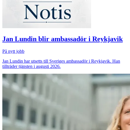
Jan Lundin blir ambassadör i Reykjavik
På nytt jobb
Jan Lundin har utsetts till Sveriges ambassadör i Reykjavik. Han
tillträder tjänsten i augusti 2026.