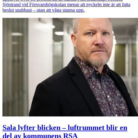
Sjöstrand vid Försvarshögskolan menar att nyckeln inte är att fatta
beslut snabbast – utan att våga stanna upp.
Sala lyfter blicken – luftrummet blir en
del av kommunens RSA