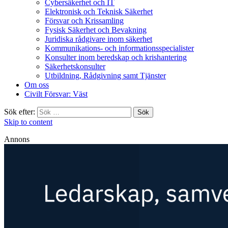
Cybersäkerhet och IT
Elektronisk och Teknisk Säkerhet
Försvar och Krissamling
Fysisk Säkerhet och Bevakning
Juridiska rådgivare inom säkerhet
Kommunikations- och informationsspecialister
Konsulter inom beredskap och krishantering
Säkerhetskonsulter
Utbildning, Rådgivning samt Tjänster
Om oss
Civilt Försvar: Väst
Sök efter:
Skip to content
Annons