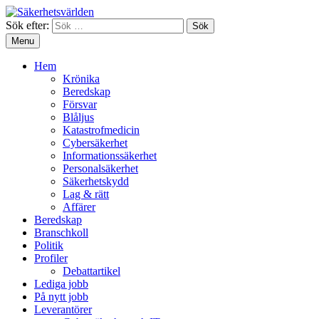
Sök efter:
Menu
Hem
Krönika
Beredskap
Försvar
Blåljus
Katastrofmedicin
Cybersäkerhet
Informationssäkerhet
Personalsäkerhet
Säkerhetskydd
Lag & rätt
Affärer
Beredskap
Branschkoll
Politik
Profiler
Debattartikel
Lediga jobb
På nytt jobb
Leverantörer