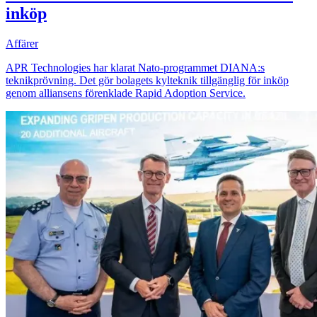
inköp
Affärer
APR Technologies har klarat Nato-programmet DIANA:s
teknikprövning. Det gör bolagets kylteknik tillgänglig för inköp
genom alliansens förenklade Rapid Adoption Service.