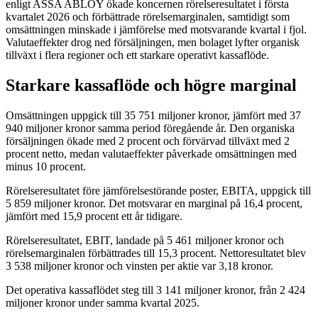
enligt ASSA ABLOY ökade koncernen rörelseresultatet i första
kvartalet 2026 och förbättrade rörelsemarginalen, samtidigt som
omsättningen minskade i jämförelse med motsvarande kvartal i fjol.
Valutaeffekter drog ned försäljningen, men bolaget lyfter organisk
tillväxt i flera regioner och ett starkare operativt kassaflöde.
Starkare kassaflöde och högre marginal
Omsättningen uppgick till 35 751 miljoner kronor, jämfört med 37
940 miljoner kronor samma period föregående år. Den organiska
försäljningen ökade med 2 procent och förvärvad tillväxt med 2
procent netto, medan valutaeffekter påverkade omsättningen med
minus 10 procent.
Rörelseresultatet före jämförelsestörande poster, EBITA, uppgick till
5 859 miljoner kronor. Det motsvarar en marginal på 16,4 procent,
jämfört med 15,9 procent ett år tidigare.
Rörelseresultatet, EBIT, landade på 5 461 miljoner kronor och
rörelsemarginalen förbättrades till 15,3 procent. Nettoresultatet blev
3 538 miljoner kronor och vinsten per aktie var 3,18 kronor.
Det operativa kassaflödet steg till 3 141 miljoner kronor, från 2 424
miljoner kronor under samma kvartal 2025.