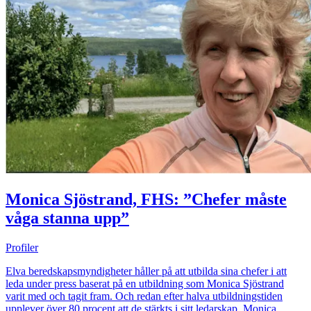
Monica Sjöstrand, FHS: ”Chefer måste
våga stanna upp”
Profiler
Elva beredskapsmyndigheter håller på att utbilda sina chefer i att
leda under press baserat på en utbildning som Monica Sjöstrand
varit med och tagit fram. Och redan efter halva utbildningstiden
upplever över 80 procent att de stärkts i sitt ledarskap. Monica