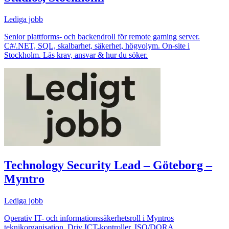
Lediga jobb
Senior plattforms- och backendroll för remote gaming server.
C#/.NET, SQL, skalbarhet, säkerhet, högvolym. On-site i
Stockholm. Läs krav, ansvar & hur du söker.
Technology Security Lead – Göteborg –
Myntro
Lediga jobb
Operativ IT- och informationssäkerhetsroll i Myntros
teknikorganisation. Driv ICT-kontroller, ISO/DORA,