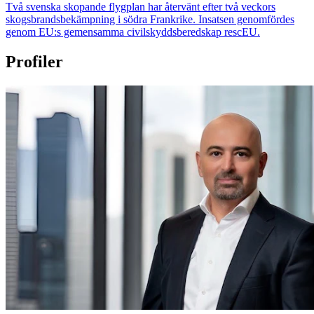
Två svenska skopande flygplan har återvänt efter två veckors
skogsbrandsbekämpning i södra Frankrike. Insatsen genomfördes
genom EU:s gemensamma civilskyddsberedskap rescEU.
Profiler