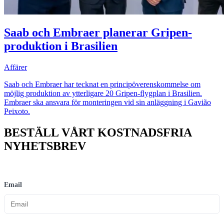
Saab och Embraer planerar Gripen-
produktion i Brasilien
Affärer
Saab och Embraer har tecknat en principöverenskommelse om
möjlig produktion av ytterligare 20 Gripen-flygplan i Brasilien.
Embraer ska ansvara för monteringen vid sin anläggning i Gavião
Peixoto.
BESTÄLL VÅRT KOSTNADSFRIA
NYHETSBREV
Email