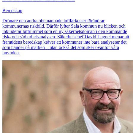
Beredskap
Drönare och andra obemannade luftfarkoster förändrar
kommunernas riskbild. Därför lyfter Sala kommun nu blicken och
inkluderar luftrummet som en ny säkerhetsdomän i den kommande
risk- och sårbarhetsanalysen. Säkerhetschef David Lugnet menar att
framtidens beredskap kräver att kommuner inte bara analyserar det
som händer på marken – utan också det som sker ovanför våra
huvuden.