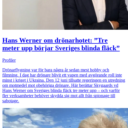
Hans Werner om drönarhotet: ”Tre
meter upp börjar Sveriges blinda fläck”
Profiler
Drönarflygning var för bara några år sedan mest hobby och
filmning. I dag har drönare blivit ett vapen med avgörande roll inte
minst i kriget i Ukraina. Den 12 juni tillsatte regeringen en utredning
om motmedel mot obehöriga drönare. Här berättar Skygaards vd
Hans Werner om Sveriges blinda fläck tre meter upp – och varför
fler verksamheter behöver skydda sig mot allt från spionage till
sabotage.