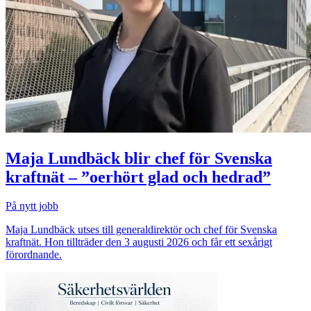
Maja Lundbäck blir chef för Svenska
kraftnät – ”oerhört glad och hedrad”
På nytt jobb
Maja Lundbäck utses till generaldirektör och chef för Svenska
kraftnät. Hon tillträder den 3 augusti 2026 och får ett sexårigt
förordnande.