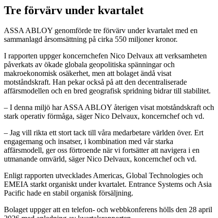
Tre förvärv under kvartalet
ASSA ABLOY genomförde tre förvärv under kvartalet med en
sammanlagd årsomsättning på cirka 550 miljoner kronor.
I rapporten uppger koncernchefen Nico Delvaux att verksamheten
påverkats av ökade globala geopolitiska spänningar och
makroekonomisk osäkerhet, men att bolaget ändå visat
motståndskraft. Han pekar också på att den decentraliserade
affärsmodellen och en bred geografisk spridning bidrar till stabilitet.
– I denna miljö har ASSA ABLOY återigen visat motståndskraft och
stark operativ förmåga, säger Nico Delvaux, koncernchef och vd.
– Jag vill rikta ett stort tack till våra medarbetare världen över. Ert
engagemang och insatser, i kombination med vår starka
affärsmodell, ger oss förtroende när vi fortsätter att navigera i en
utmanande omvärld, säger Nico Delvaux, koncernchef och vd.
Enligt rapporten utvecklades Americas, Global Technologies och
EMEIA starkt organiskt under kvartalet. Entrance Systems och Asia
Pacific hade en stabil organisk försäljning.
Bolaget uppger att en telefon- och webbkonferens hölls den 28 april