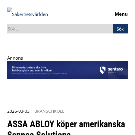
Menu
Sök
efter:
Skip
to
Annons
content
2026-03-03
|
BRANSCHKOLL
ASSA ABLOY köper amerikanska
Sennco Solutions