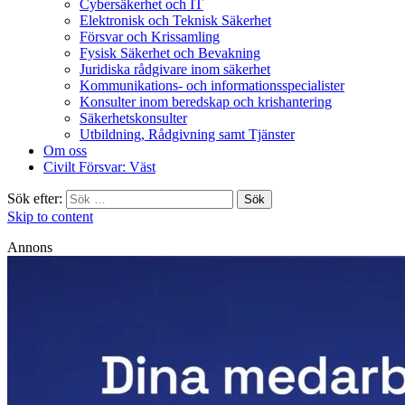
Cybersäkerhet och IT
Elektronisk och Teknisk Säkerhet
Försvar och Krissamling
Fysisk Säkerhet och Bevakning
Juridiska rådgivare inom säkerhet
Kommunikations- och informationsspecialister
Konsulter inom beredskap och krishantering
Säkerhetskonsulter
Utbildning, Rådgivning samt Tjänster
Om oss
Civilt Försvar: Väst
Sök efter:
Skip to content
Annons