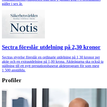
gäller i sex år.
Sectra föreslår utdelning på 2,30 kronor
Sectras styrelse föreslår en ordinarie utdelning på 1,30 kronor per
aktie och en extrautdelning på 1,00 krona. Aktieägarna ska också ta
ställning till ett nytt prestationsbaserat aktieprogram för som mest
1 500 anställda.
Profiler