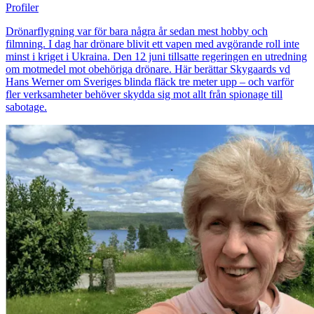
Profiler
Drönarflygning var för bara några år sedan mest hobby och
filmning. I dag har drönare blivit ett vapen med avgörande roll inte
minst i kriget i Ukraina. Den 12 juni tillsatte regeringen en utredning
om motmedel mot obehöriga drönare. Här berättar Skygaards vd
Hans Werner om Sveriges blinda fläck tre meter upp – och varför
fler verksamheter behöver skydda sig mot allt från spionage till
sabotage.