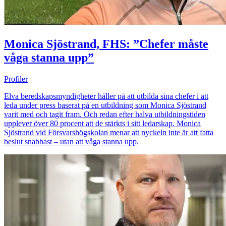
Monica Sjöstrand, FHS: ”Chefer måste
våga stanna upp”
Profiler
Elva beredskapsmyndigheter håller på att utbilda sina chefer i att
leda under press baserat på en utbildning som Monica Sjöstrand
varit med och tagit fram. Och redan efter halva utbildningstiden
upplever över 80 procent att de stärkts i sitt ledarskap. Monica
Sjöstrand vid Försvarshögskolan menar att nyckeln inte är att fatta
beslut snabbast – utan att våga stanna upp.