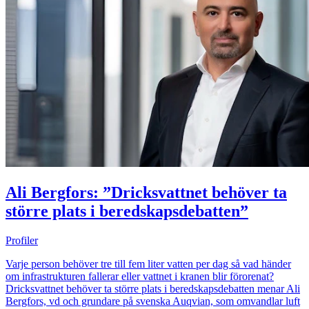
Ali Bergfors: ”Dricksvattnet behöver ta
större plats i beredskapsdebatten”
Profiler
Varje person behöver tre till fem liter vatten per dag så vad händer
om infrastrukturen fallerar eller vattnet i kranen blir förorenat?
Dricksvattnet behöver ta större plats i beredskapsdebatten menar Ali
Bergfors, vd och grundare på svenska Auqvian, som omvandlar luft