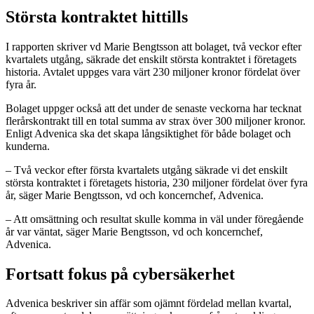
Största kontraktet hittills
I rapporten skriver vd Marie Bengtsson att bolaget, två veckor efter
kvartalets utgång, säkrade det enskilt största kontraktet i företagets
historia. Avtalet uppges vara värt 230 miljoner kronor fördelat över
fyra år.
Bolaget uppger också att det under de senaste veckorna har tecknat
flerårskontrakt till en total summa av strax över 300 miljoner kronor.
Enligt Advenica ska det skapa långsiktighet för både bolaget och
kunderna.
– Två veckor efter första kvartalets utgång säkrade vi det enskilt
största kontraktet i företagets historia, 230 miljoner fördelat över fyra
år, säger Marie Bengtsson, vd och koncernchef, Advenica.
– Att omsättning och resultat skulle komma in väl under föregående
år var väntat, säger Marie Bengtsson, vd och koncernchef,
Advenica.
Fortsatt fokus på cybersäkerhet
Advenica beskriver sin affär som ojämnt fördelad mellan kvartal,