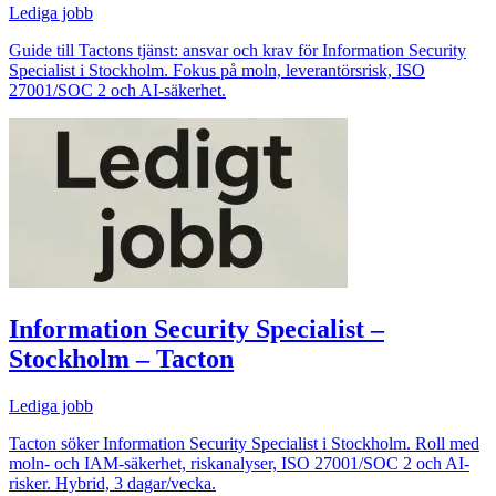
Lediga jobb
Guide till Tactons tjänst: ansvar och krav för Information Security
Specialist i Stockholm. Fokus på moln, leverantörsrisk, ISO
27001/SOC 2 och AI-säkerhet.
Information Security Specialist –
Stockholm – Tacton
Lediga jobb
Tacton söker Information Security Specialist i Stockholm. Roll med
moln- och IAM-säkerhet, riskanalyser, ISO 27001/SOC 2 och AI-
risker. Hybrid, 3 dagar/vecka.