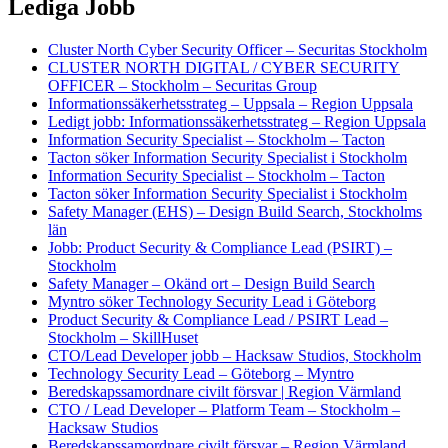
Lediga Jobb
Cluster North Cyber Security Officer – Securitas Stockholm
CLUSTER NORTH DIGITAL / CYBER SECURITY
OFFICER – Stockholm – Securitas Group
Informationssäkerhetsstrateg – Uppsala – Region Uppsala
Ledigt jobb: Informationssäkerhetsstrateg – Region Uppsala
Information Security Specialist – Stockholm – Tacton
Tacton söker Information Security Specialist i Stockholm
Information Security Specialist – Stockholm – Tacton
Tacton söker Information Security Specialist i Stockholm
Safety Manager (EHS) – Design Build Search, Stockholms
län
Jobb: Product Security & Compliance Lead (PSIRT) –
Stockholm
Safety Manager – Okänd ort – Design Build Search
Myntro söker Technology Security Lead i Göteborg
Product Security & Compliance Lead / PSIRT Lead –
Stockholm – SkillHuset
CTO/Lead Developer jobb – Hacksaw Studios, Stockholm
Technology Security Lead – Göteborg – Myntro
Beredskapssamordnare civilt försvar | Region Värmland
CTO / Lead Developer – Platform Team – Stockholm –
Hacksaw Studios
Beredskapssamordnare civilt försvar – Region Värmland