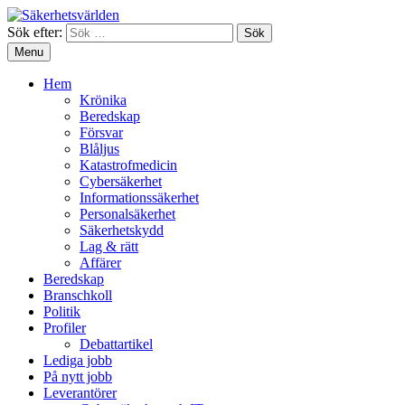
Sök efter:
Menu
Hem
Krönika
Beredskap
Försvar
Blåljus
Katastrofmedicin
Cybersäkerhet
Informationssäkerhet
Personalsäkerhet
Säkerhetskydd
Lag & rätt
Affärer
Beredskap
Branschkoll
Politik
Profiler
Debattartikel
Lediga jobb
På nytt jobb
Leverantörer