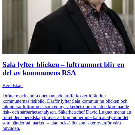
Sala lyfter blicken – luftrummet blir en
del av kommunens RSA
Beredskap
Drönare och andra obemannade luftfarkoster förändrar
kommunernas riskbild. Därför lyfter Sala kommun nu blicken och
inkluderar luftrummet som en ny säkerhetsdomän i den kommande
risk- och sårbarhetsanalysen. Säkerhetschef David Lugnet menar att
framtidens beredskap kräver att kommuner inte bara analyserar det
som händer på marken – utan också det som sker ovanför våra
huvuden.