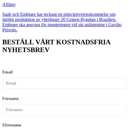
Affärer
Saab och Embraer har tecknat en principöverenskommelse om
möjlig produktion av ytterligare 20 Gripen-flygplan i Brasilien.
Embraer ska ansvara för monteringen vid sin anläggning i Gavião
Peixoto.
BESTÄLL VÅRT KOSTNADSFRIA
NYHETSBREV
Email
Förnamn
Efternamn