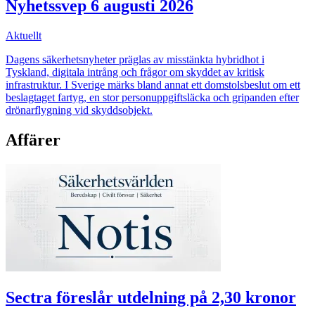
Nyhetssvep 6 augusti 2026
Aktuellt
Dagens säkerhetsnyheter präglas av misstänkta hybridhot i
Tyskland, digitala intrång och frågor om skyddet av kritisk
infrastruktur. I Sverige märks bland annat ett domstolsbeslut om ett
beslagtaget fartyg, en stor personuppgiftsläcka och gripanden efter
drönarflygning vid skyddsobjekt.
Affärer
Sectra föreslår utdelning på 2,30 kronor