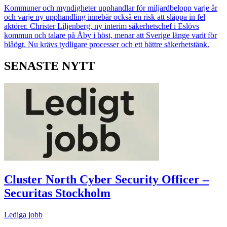
Kommuner och myndigheter upphandlar för miljardbelopp varje år
och varje ny upphandling innebär också en risk att släppa in fel
aktörer. Christer Liljenberg, ny interim säkerhetschef i Eslövs
kommun och talare på Åby i höst, menar att Sverige länge varit för
blåögt. Nu krävs tydligare processer och ett bättre säkerhetstänk.
SENASTE NYTT
Cluster North Cyber Security Officer –
Securitas Stockholm
Lediga jobb