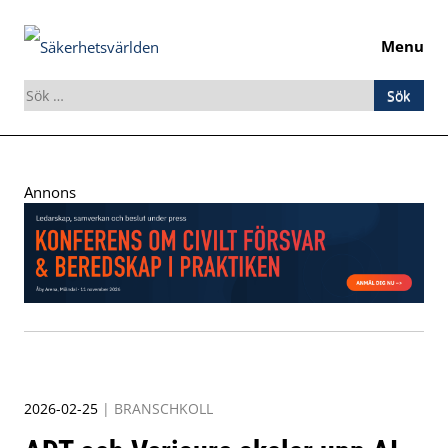
Menu
Sök
efter:
Skip
to
Annons
content
2026-02-25
|
BRANSCHKOLL