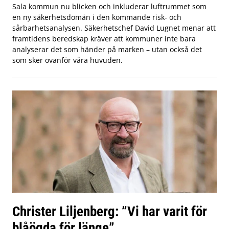
Sala kommun nu blicken och inkluderar luftrummet som
en ny säkerhetsdomän i den kommande risk- och
sårbarhetsanalysen. Säkerhetschef David Lugnet menar att
framtidens beredskap kräver att kommuner inte bara
analyserar det som händer på marken – utan också det
som sker ovanför våra huvuden.
Christer Liljenberg: ”Vi har varit för
blåögda för länge”