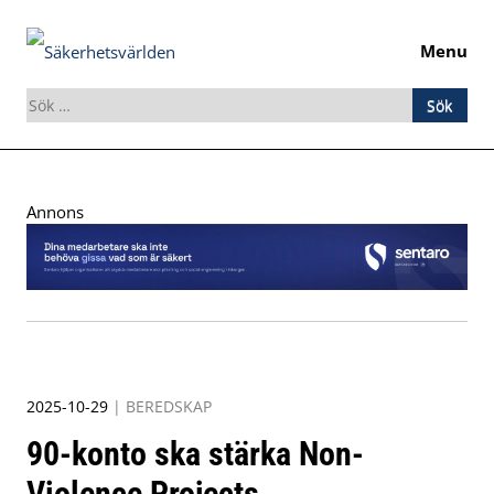
Menu
Sök
efter:
Skip
to
Annons
content
2025-10-29
|
BEREDSKAP
90-konto ska stärka Non-
Violence Projects