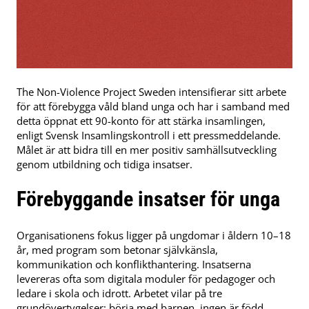
The Non-Violence Project Sweden intensifierar sitt arbete
för att förebygga våld bland unga och har i samband med
detta öppnat ett 90-konto för att stärka insamlingen,
enligt Svensk Insamlingskontroll i ett pressmeddelande.
Målet är att bidra till en mer positiv samhällsutveckling
genom utbildning och tidiga insatser.
Förebyggande insatser för unga
Organisationens fokus ligger på ungdomar i åldern 10–18
år, med program som betonar självkänsla,
kommunikation och konflikthantering. Insatserna
levereras ofta som digitala moduler för pedagoger och
ledare i skola och idrott. Arbetet vilar på tre
grundövertygelser: börja med barnen, ingen är född