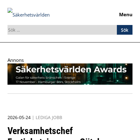
Menu
Sök
efter:
Skip
to
Annons
content
2026-05-24
|
LEDIGA JOBB
Verksamhetschef