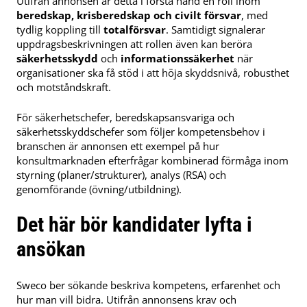
Utifrån annonsen är detta i första hand en roll inom
beredskap, krisberedskap och civilt försvar
, med
tydlig koppling till
totalförsvar
. Samtidigt signalerar
uppdragsbeskrivningen att rollen även kan beröra
säkerhetsskydd
och
informationssäkerhet
när
organisationer ska få stöd i att höja skyddsnivå, robusthet
och motståndskraft.
För säkerhetschefer, beredskapsansvariga och
säkerhetsskyddschefer som följer kompetensbehov i
branschen är annonsen ett exempel på hur
konsultmarknaden efterfrågar kombinerad förmåga inom
styrning (planer/strukturer), analys (RSA) och
genomförande (övning/utbildning).
Det här bör kandidater lyfta i
ansökan
Sweco ber sökande beskriva kompetens, erfarenhet och
hur man vill bidra. Utifrån annonsens krav och