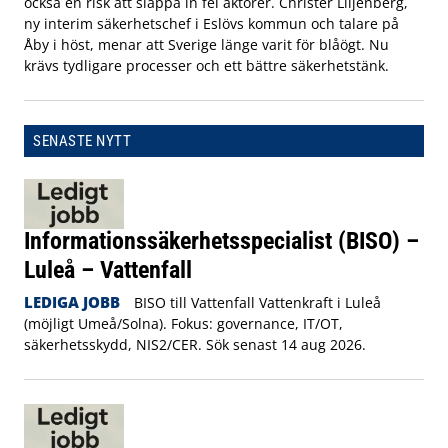
också en risk att släppa in fel aktörer. Christer Liljenberg,
ny interim säkerhetschef i Eslövs kommun och talare på
Åby i höst, menar att Sverige länge varit för blåögt. Nu
krävs tydligare processer och ett bättre säkerhetstänk.
SENASTE NYTT
Informationssäkerhetsspecialist (BISO) –
Luleå – Vattenfall
LEDIGA JOBB
BISO till Vattenfall Vattenkraft i Luleå
(möjligt Umeå/Solna). Fokus: governance, IT/OT,
säkerhetsskydd, NIS2/CER. Sök senast 14 aug 2026.