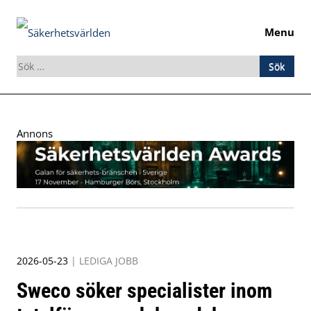
Menu
Sök
efter:
Skip
to
Annons
content
2026-05-23
|
LEDIGA JOBB
Sweco söker specialister inom