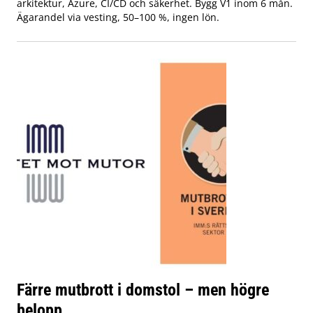
arkitektur, Azure, CI/CD och säkerhet. Bygg V1 inom 6 mån.
Ägarandel via vesting, 50–100 %, ingen lön.
Färre mutbrott i domstol – men högre
belopp