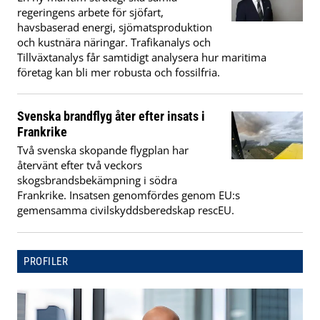
regeringens arbete för sjöfart,
havsbaserad energi, sjömatsproduktion
och kustnära näringar. Trafikanalys och
Tillväxtanalys får samtidigt analysera hur maritima
företag kan bli mer robusta och fossilfria.
Svenska brandflyg åter efter insats i
Frankrike
Två svenska skopande flygplan har
återvänt efter två veckors
skogsbrandsbekämpning i södra
Frankrike. Insatsen genomfördes genom EU:s
gemensamma civilskyddsberedskap rescEU.
PROFILER