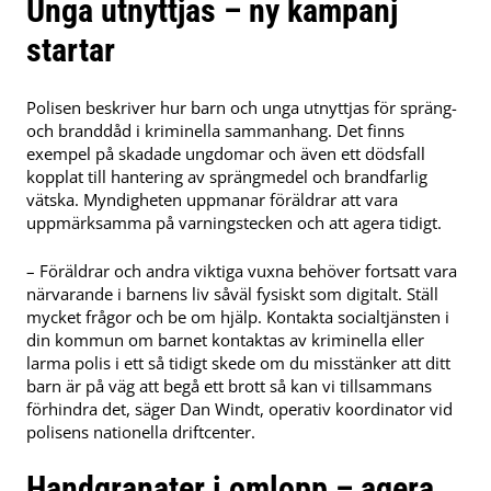
Unga utnyttjas – ny kampanj
startar
Polisen beskriver hur barn och unga utnyttjas för spräng-
och branddåd i kriminella sammanhang. Det finns
exempel på skadade ungdomar och även ett dödsfall
kopplat till hantering av sprängmedel och brandfarlig
vätska. Myndigheten uppmanar föräldrar att vara
uppmärksamma på varningstecken och att agera tidigt.
– Föräldrar och andra viktiga vuxna behöver fortsatt vara
närvarande i barnens liv såväl fysiskt som digitalt. Ställ
mycket frågor och be om hjälp. Kontakta socialtjänsten i
din kommun om barnet kontaktas av kriminella eller
larma polis i ett så tidigt skede om du misstänker att ditt
barn är på väg att begå ett brott så kan vi tillsammans
förhindra det, säger Dan Windt, operativ koordinator vid
polisens nationella driftcenter.
Handgranater i omlopp – agera