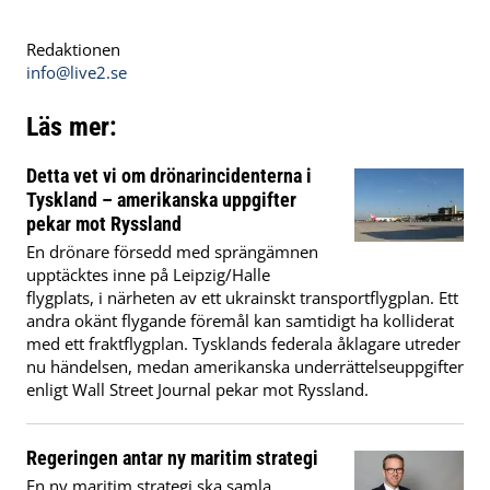
Redaktionen
info@live2.se
Läs mer:
Detta vet vi om drönarincidenterna i
Tyskland – amerikanska uppgifter
pekar mot Ryssland
En drönare försedd med sprängämnen
upptäcktes inne på Leipzig/Halle
flygplats, i närheten av ett ukrainskt transportflygplan. Ett
andra okänt flygande föremål kan samtidigt ha kolliderat
med ett fraktflygplan. Tysklands federala åklagare utreder
nu händelsen, medan amerikanska underrättelseuppgifter
enligt Wall Street Journal pekar mot Ryssland.
Regeringen antar ny maritim strategi
En ny maritim strategi ska samla