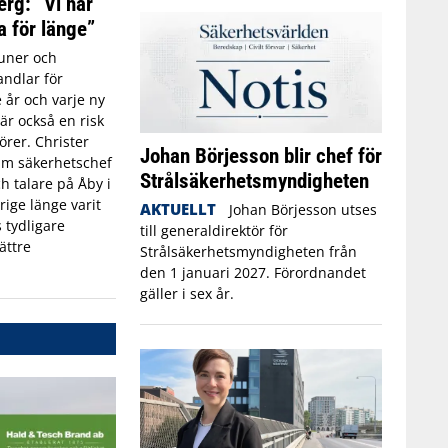
erg: ”Vi har
a för länge”
ner och
ndlar för
 år och varje ny
r också en risk
törer. Christer
Johan Börjesson blir chef för
rim säkerhetschef
Strålsäkerhetsmyndigheten
h talare på Åby i
rige länge varit
AKTUELLT
Johan Börjesson utses
 tydligare
till generaldirektör för
ättre
Strålsäkerhetsmyndigheten från
den 1 januari 2027. Förordnandet
gäller i sex år.