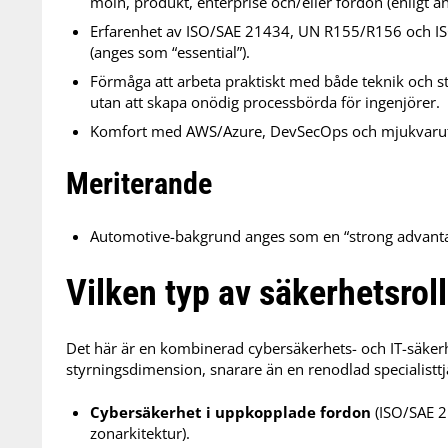
moln, produkt, enterprise och/eller fordon (enligt 
Erfarenhet av ISO/SAE 21434, UN R155/R156 och IS
(anges som “essential”).
Förmåga att arbeta praktiskt med både teknik och s
utan att skapa onödig processbörda för ingenjörer.
Komfort med AWS/Azure, DevSecOps och mjukvaruför
Meriterande
Automotive-bakgrund anges som en “strong advanta
Vilken typ av säkerhetsroll
Det här är en kombinerad cybersäkerhets- och IT-säkerh
styrningsdimension, snarare än en renodlad specialisttj
Cybersäkerhet i uppkopplade fordon
(ISO/SAE 
zonarkitektur).