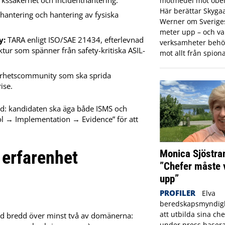
motmedel mot obeh
Här berättar Skyga
shantering och hantering av fysiska
Werner om Sveriges 
meter upp – och var
y:
TARA enligt ISO/SAE 21434, efterlevnad
verksamheter behö
ur som spänner från safety-kritiska ASIL-
mot allt från spiona
erhetscommunity som ska sprida
ise.
ad: kandidaten ska äga både ISMS och
ol → Implementation → Evidence” för att
 erfarenhet
Monica Sjöstra
”Chefer måste 
upp”
PROFILER
Elva
beredskapsmyndigh
att utbilda sina che
d bredd över minst två av domänerna:
under press basera