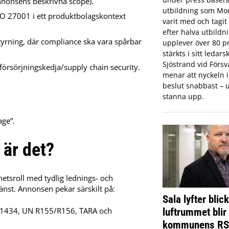
annonsens beskrivna scope).
utbildning som Mon
O 27001 i ett produktbolagskontext
varit med och tagi
efter halva utbildn
tyrning, där compliance ska vara spårbar
upplever över 80 pr
stärkts i sitt ledar
Sjöstrand vid Förs
sörjningskedja/supply chain security.
menar att nyckeln in
beslut snabbast – u
stanna upp.
ge”.
 är det?
etsroll med tydlig lednings- och
änst. Annonsen pekar särskilt på:
Sala lyfter blic
luftrummet blir
21434, UN R155/R156, TARA och
kommunens R