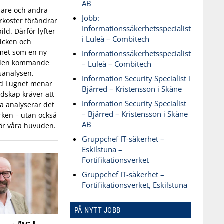
AB
are och andra
Jobb:
koster förändrar
Informationssäkerhetsspecialist
ld. Därför lyfter
i Luleå – Combitech
icken och
met som en ny
Informationssäkerhetsspecialist
 den kommande
– Luleå – Combitech
sanalysen.
Information Security Specialist i
id Lugnet menar
Bjärred – Kristensson i Skåne
dskap kräver att
Information Security Specialist
 analyserar det
– Bjärred – Kristensson i Skåne
ken – utan också
AB
ör våra huvuden.
Gruppchef IT-säkerhet –
Eskilstuna –
Fortifikationsverket
Gruppchef IT-säkerhet –
Fortifikationsverket, Eskilstuna
PÅ NYTT JOBB