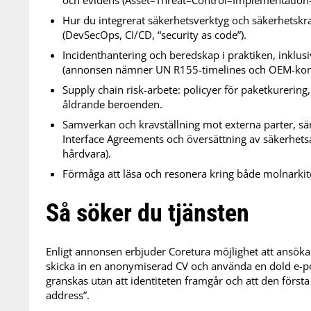
och evidens (Asset–Threat–Control–Implementation
Hur du integrerat säkerhetsverktyg och säkerhetskrav
(DevSecOps, CI/CD, “security as code”).
Incidenthantering och beredskap i praktiken, inklus
(annonsen nämner UN R155-timelines och OEM-kont
Supply chain risk-arbete: policyer för paketkurering
åldrande beroenden.
Samverkan och kravställning mot externa parter, sär
Interface Agreements och översättning av säkerhetsa
hårdvara).
Förmåga att läsa och resonera kring både molnarki
Så söker du tjänsten
Enligt annonsen erbjuder Coretura möjlighet att ansök
skicka in en anonymiserad CV och använda en dold e-pos
granskas utan att identiteten framgår och att den första
address”.