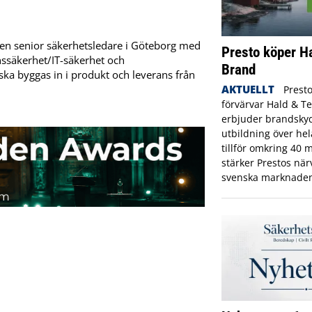
en senior säkerhetsledare i Göteborg med
Presto köper H
ssäkerhet/IT-säkerhet och
Brand
ska byggas in i produkt och leverans från
AKTUELLT
Prest
förvärvar Hald & T
erbjuder brandskyd
utbildning över hel
tillför omkring 40
stärker Prestos nä
svenska marknaden