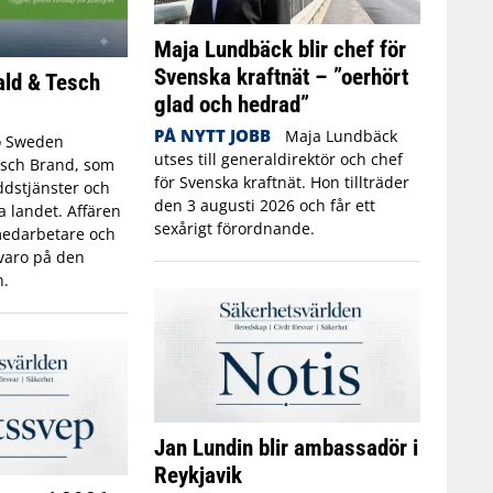
Maja Lundbäck blir chef för
Svenska kraftnät – ”oerhört
ald & Tesch
glad och hedrad”
PÅ NYTT JOBB
Maja Lundbäck
o Sweden
utses till generaldirektör och chef
esch Brand, som
för Svenska kraftnät. Hon tillträder
dstjänster och
den 3 augusti 2026 och får ett
a landet. Affären
sexårigt förordnande.
 medarbetare och
rvaro på den
.
Jan Lundin blir ambassadör i
Reykjavik