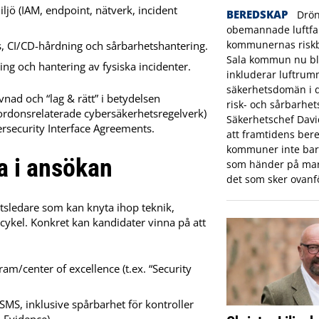
iljö (IAM, endpoint, nätverk, incident
BEREDSKAP
Drön
obemannade luftfar
kommunernas riskbi
, CI/CD-hårdning och sårbarhetshantering.
Sala kommun nu bl
ng och hantering av fysiska incidenter.
inkluderar luftrum
säkerhetsdomän i
vnad och “lag & rätt” i betydelsen
risk- och sårbarhet
ordonsrelaterade cybersäkerhetsregelverk)
Säkerhetschef Dav
rsecurity Interface Agreements.
att framtidens bere
kommuner inte bara
ta i ansökan
som händer på mar
det som sker ovanf
tsledare som kan knyta ihop teknik,
cykel. Konkret kan kandidater vinna på att
am/center of excellence (t.ex. “Security
CSMS, inklusive spårbarhet för kontroller