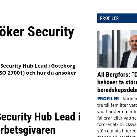
PROFILER
söker Security
Security Hub Lead i Göteborg –
ISO 27001) och hur du ansöker
Ali Bergfors: ”
behöver ta störr
beredskapsdeba
PROFILER
Varje 
tre till fem liter va
vad händer om infr
Security Hub Lead i
fallerar eller vattne
förorenat? Dricksva
arbetsgivaren
större plats i ber