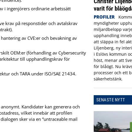
–Evidence).
Christer Liljenb
varit för blåögd
 i ingenjörers ordinarie arbetssätt
PROFILER
Kommu
ive krav på responstider och avtalskrav
myndigheter uppha
rakt).
miljardbelopp varje
upphandling innebä
, hantering av CVE:er och bevakning av
att släppa in fel ak
Liljenberg, ny inte
skilt OEM:er (förhandling av Cybersecurity
i Eslövs kommun oc
rkitektur till upphandlingskrav för
höst, menar att Sve
för blåögt. Nu krävs
processer och ett b
tektur och TARA under ISO/SAE 21434.
säkerhetstänk.
SENASTE NYTT
a anonymt. Kandidater kan generera och
tadress, vilket innebär att profilen
 dialogen sker via en “untraceable mail