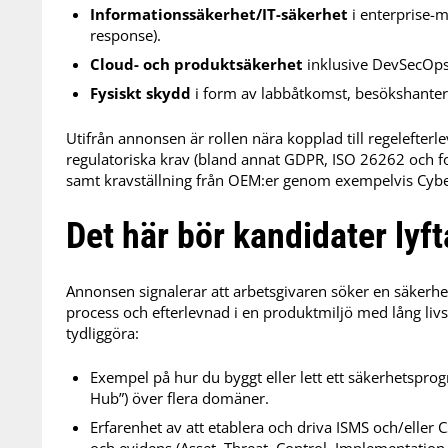
Informationssäkerhet/IT-säkerhet
i enterprise-m
response).
Cloud- och produktsäkerhet
inklusive DevSecOps
Fysiskt skydd
i form av labbåtkomst, besökshanteri
Utifrån annonsen är rollen nära kopplad till regelefterle
regulatoriska krav (bland annat GDPR, ISO 26262 och f
samt kravställning från OEM:er genom exempelvis Cybe
Det här bör kandidater lyf
Annonsen signalerar att arbetsgivaren söker en säkerhe
process och efterlevnad i en produktmiljö med lång livs
tydliggöra:
Exempel på hur du byggt eller lett ett säkerhetsprogr
Hub”) över flera domäner.
Erfarenhet av att etablera och driva ISMS och/eller 