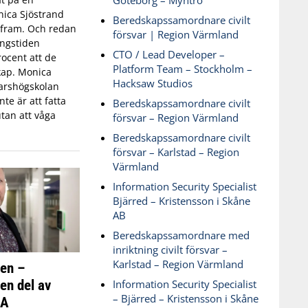
Göteborg – Myntro
ica Sjöstrand
Beredskapssamordnare civilt
t fram. Och redan
försvar | Region Värmland
ingstiden
CTO / Lead Developer –
ocent att de
Platform Team – Stockholm –
skap. Monica
Hacksaw Studios
varshögskolan
te är att fatta
Beredskapssamordnare civilt
tan att våga
försvar – Region Värmland
Beredskapssamordnare civilt
försvar – Karlstad – Region
Värmland
Information Security Specialist
Bjärred – Kristensson i Skåne
AB
Beredskapssamordnare med
inriktning civilt försvar –
Karlstad – Region Värmland
ken –
 en del av
Information Security Specialist
– Bjärred – Kristensson i Skåne
SA