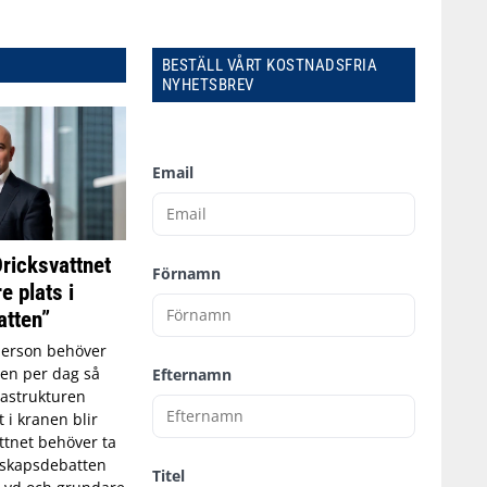
BESTÄLL VÅRT KOSTNADSFRIA
NYHETSBREV
Email
Dricksvattnet
Förnamn
e plats i
tten”
person behöver
tten per dag så
Efternamn
astrukturen
t i kranen blir
ttnet behöver ta
edskapsdebatten
Titel