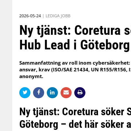
2026-05-24
|
LEDIGA JOBB
Ny tjänst: Coretura 
Hub Lead i Göteborg
Sammanfattning av roll inom cybersäkerhet: 
ansvar, krav (ISO/SAE 21434, UN R155/R156, 
anonymt.
Ny tjänst: Coretura söker 
Göteborg – det här söker 