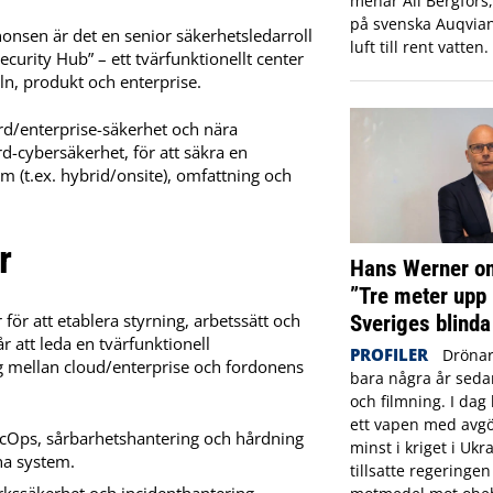
menar Ali Bergfors
på svenska Auqvia
onsen är det en senior säkerhetsledarroll
luft till rent vatten.
curity Hub” – ett tvärfunktionellt center
ln, produkt och enterprise.
rd/enterprise-säkerhet och nära
-cybersäkerhet, för att säkra en
(t.ex. hybrid/onsite), omfattning och
r
Hans Werner om
”Tre meter upp 
Sveriges blinda
för att etablera styrning, arbetssätt och
 att leda en tvärfunktionell
PROFILER
Drönar
g mellan cloud/enterprise och fordonens
bara några år sed
och filmning. I dag 
ett vapen med avgö
ecOps, sårbarhetshantering och hårdning
minst i kriget i Ukr
na system.
tillsatte regeringe
kssäkerhet och incidenthantering.