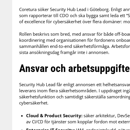
Coretura söker Security Hub Lead i Göteborg. Enligt ann
som rapporterar till CDO och ska bygga samt leda ett “Se
of excellence för cybersäkerhet över flera domäner: mo
Rollen beskrivs som bred, med ansvar för både off-boa
koordinering med organisationen för fordonens onboard
sammanhållen end-to-end säkerhetsförmåga. Arbetsform 
sista ansökningsdag framgår inte i annonsen.
Ansvar och arbetsuppgifte
Security Hub Lead får enligt annonsen ett helhetsansvar 
leverans inom flera säkerhetsområden. I uppdraget ingår
säkerhetsfunktion och samtidigt säkerställa samordnin
cybersäkerhet.
Cloud & Product Security:
säker arkitektur, DevS
av CI/CD för tjänster som kopplar fordon mot exter
Enterprise IT Security:
IAM, endpointskydd, nätver