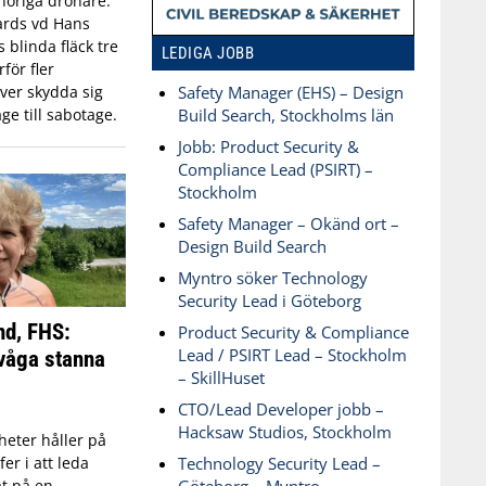
öriga drönare.
ards vd Hans
blinda fläck tre
LEDIGA JOBB
för fler
ver skydda sig
Safety Manager (EHS) – Design
ge till sabotage.
Build Search, Stockholms län
Jobb: Product Security &
Compliance Lead (PSIRT) –
Stockholm
Safety Manager – Okänd ort –
Design Build Search
Myntro söker Technology
Security Lead i Göteborg
nd, FHS:
Product Security & Compliance
Lead / PSIRT Lead – Stockholm
våga stanna
– SkillHuset
CTO/Lead Developer jobb –
Hacksaw Studios, Stockholm
eter håller på
Technology Security Lead –
fer i att leda
t på en