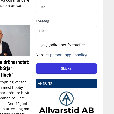
, vd och grundare
n, som omvandlar
Företag
Jag godkänner Eventeffect
Nordics
personuppgiftspolicy
 drönarhotet:
börjar
Skicka
 fläck”
flygning var för
ANNONS
an mest hobby
har drönare blivit
rande roll inte
aina. Den 12 juni
n en utredning om