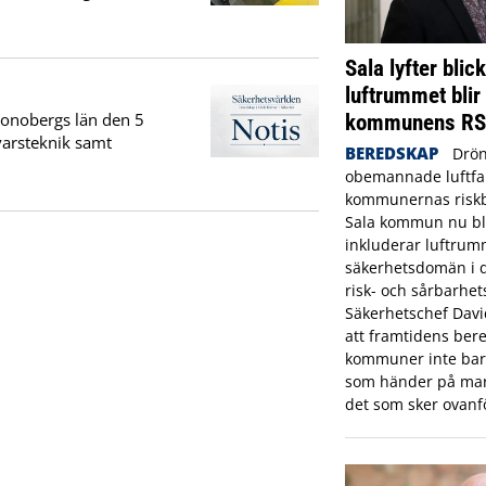
Sala lyfter blic
luftrummet blir
kommunens R
Kronobergs län den 5
varsteknik samt
BEREDSKAP
Drön
obemannade luftfar
kommunernas riskbi
Sala kommun nu bl
inkluderar luftrum
säkerhetsdomän i
risk- och sårbarhet
Säkerhetschef Dav
att framtidens bere
kommuner inte bara
som händer på mar
det som sker ovanf