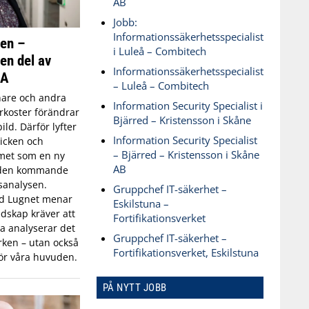
AB
Jobb:
Informationssäkerhetsspecialist
ken –
i Luleå – Combitech
 en del av
Informationssäkerhetsspecialist
SA
– Luleå – Combitech
are och andra
Information Security Specialist i
koster förändrar
Bjärred – Kristensson i Skåne
ld. Därför lyfter
Information Security Specialist
icken och
– Bjärred – Kristensson i Skåne
met som en ny
AB
 den kommande
sanalysen.
Gruppchef IT-säkerhet –
id Lugnet menar
Eskilstuna –
dskap kräver att
Fortifikationsverket
 analyserar det
Gruppchef IT-säkerhet –
ken – utan också
Fortifikationsverket, Eskilstuna
ör våra huvuden.
PÅ NYTT JOBB