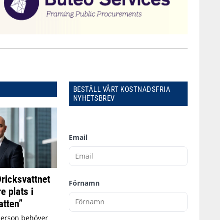
BESTÄLL VÅRT KOSTNADSFRIA
NYHETSBREV
Email
Dricksvattnet
Förnamn
e plats i
tten”
person behöver