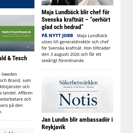
Maja Lundbäck blir chef för
Svenska kraftnät – ”oerhört
glad och hedrad”
PÅ NYTT JOBB
Maja Lundbäck
utses till generaldirektör och chef
för Svenska kraftnät. Hon tillträder
den 3 augusti 2026 och får ett
ald & Tesch
sexårigt förordnande.
o Sweden
esch Brand, som
dstjänster och
a landet. Affären
 medarbetare och
rvaro på den
.
Jan Lundin blir ambassadör i
Reykjavik