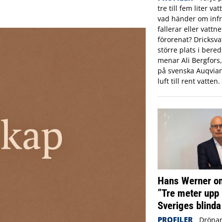
tre till fem liter va
vad händer om infr
fallerar eller vattne
förorenat? Dricksva
större plats i ber
menar Ali Bergfors
på svenska Auqvia
luft till rent vatten.
Hans Werner om
”Tre meter upp 
Sveriges blinda
PROFILER
Drönar