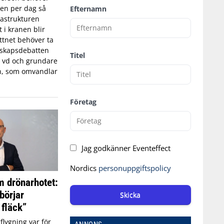
tten per dag så
Efternamn
astrukturen
t i kranen blir
ttnet behöver ta
edskapsdebatten
Titel
, vd och grundare
n, som omvandlar
Företag
Jag godkänner Eventeffect
Nordics
personuppgiftspolicy
 drönarhotet:
börjar
Skicka
 fläck”
flygning var för