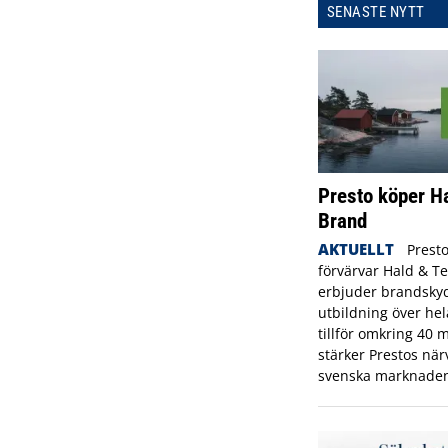
SENASTE NYTT
Presto köper H
Brand
AKTUELLT
Prest
förvärvar Hald & T
erbjuder brandskyd
utbildning över hel
tillför omkring 40
stärker Prestos nä
svenska marknaden