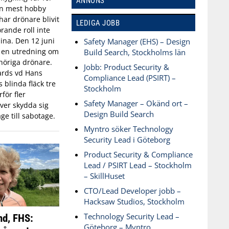
ANNONS
an mest hobby
har drönare blivit
LEDIGA JOBB
rande roll inte
aina. Den 12 juni
Safety Manager (EHS) – Design
n en utredning om
Build Search, Stockholms län
öriga drönare.
Jobb: Product Security &
ards vd Hans
Compliance Lead (PSIRT) –
blinda fläck tre
Stockholm
för fler
Safety Manager – Okänd ort –
ver skydda sig
Design Build Search
ge till sabotage.
Myntro söker Technology
Security Lead i Göteborg
Product Security & Compliance
Lead / PSIRT Lead – Stockholm
– SkillHuset
CTO/Lead Developer jobb –
Hacksaw Studios, Stockholm
Technology Security Lead –
nd, FHS:
Göteborg – Myntro