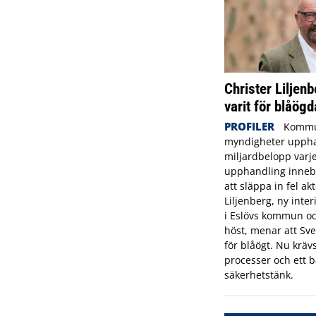
Christer Liljenb
varit för blåögd
PROFILER
Kommu
myndigheter uppha
miljardbelopp varje
upphandling innebä
att släppa in fel ak
Liljenberg, ny inte
i Eslövs kommun oc
höst, menar att Sve
för blåögt. Nu krävs
processer och ett b
säkerhetstänk.