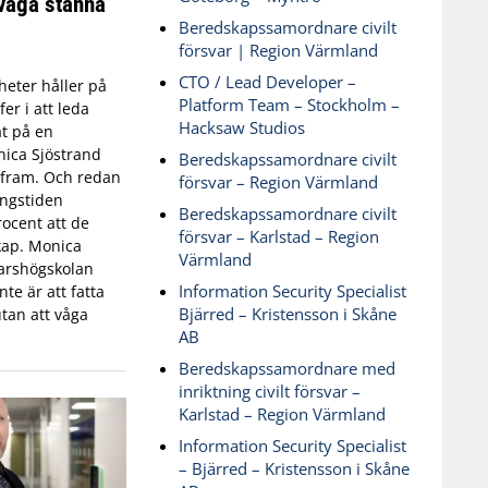
våga stanna
Beredskapssamordnare civilt
försvar | Region Värmland
CTO / Lead Developer –
eter håller på
Platform Team – Stockholm –
fer i att leda
Hacksaw Studios
t på en
ica Sjöstrand
Beredskapssamordnare civilt
t fram. Och redan
försvar – Region Värmland
ingstiden
Beredskapssamordnare civilt
ocent att de
försvar – Karlstad – Region
skap. Monica
Värmland
varshögskolan
Information Security Specialist
te är att fatta
Bjärred – Kristensson i Skåne
tan att våga
AB
Beredskapssamordnare med
inriktning civilt försvar –
Karlstad – Region Värmland
Information Security Specialist
– Bjärred – Kristensson i Skåne