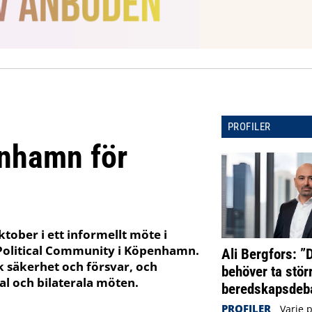
PROFILER
enhamn för
ktober i ett informellt möte i
Political Community i Köpenhamn.
Ali Bergfors: ”
 säkerhet och försvar, och
behöver ta störr
 och bilaterala möten.
beredskapsdeba
PROFILER
Varje 