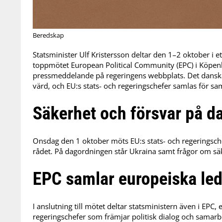
Beredskap
Statsminister Ulf Kristersson deltar den 1–2 oktober i e
toppmötet European Political Community (EPC) i Köpenh
pressmeddelande på regeringens webbplats. Det danska
värd, och EU:s stats- och regeringschefer samlas för s
Säkerhet och försvar på d
Onsdag den 1 oktober möts EU:s stats- och regeringsche
rådet. På dagordningen står Ukraina samt frågor om säk
EPC samlar europeiska le
I anslutning till mötet deltar statsministern även i EPC,
regeringschefer som främjar politisk dialog och samarb