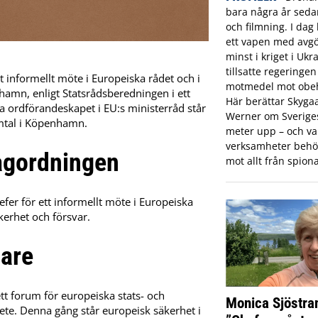
bara några år sed
och filmning. I dag 
ett vapen med avgö
minst i kriget i Ukr
tillsatte regeringe
tt informellt möte i Europeiska rådet och i
motmedel mot obeh
amn, enligt Statsrådsberedningen i ett
Här berättar Skyga
 ordförandeskapet i EU:s ministerråd står
Werner om Sveriges 
amtal i Köpenhamn.
meter upp – och var
verksamheter behö
agordningen
mot allt från spiona
fer för ett informellt möte i Europeiska
erhet och försvar.
dare
 ett forum för europeiska stats- och
Monica Sjöstra
ete. Denna gång står europeisk säkerhet i