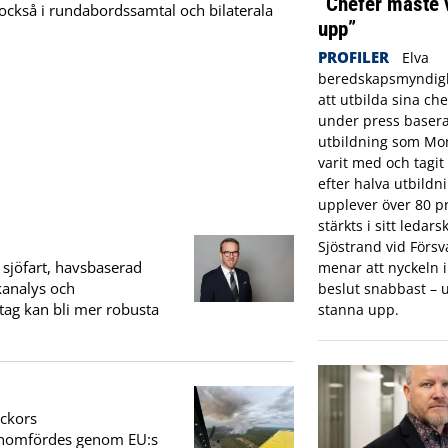
”Chefer måste 
också i rundabordssamtal och bilaterala
upp”
PROFILER
Elva
beredskapsmyndigh
att utbilda sina che
under press basera
utbildning som Mon
varit med och tagi
efter halva utbildn
upplever över 80 pr
stärkts i sitt ledar
Sjöstrand vid Förs
 sjöfart, havsbaserad
menar att nyckeln in
kanalys och
beslut snabbast – u
etag kan bli mer robusta
stanna upp.
eckors
genomfördes genom EU:s