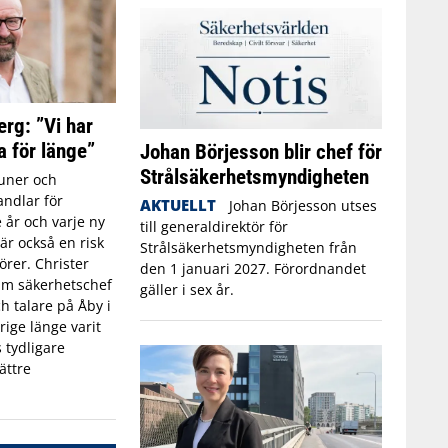
erg: ”Vi har
a för länge”
Johan Börjesson blir chef för
Strålsäkerhetsmyndigheten
ner och
ndlar för
AKTUELLT
Johan Börjesson utses
 år och varje ny
till generaldirektör för
r också en risk
Strålsäkerhetsmyndigheten från
törer. Christer
den 1 januari 2027. Förordnandet
rim säkerhetschef
gäller i sex år.
h talare på Åby i
rige länge varit
 tydligare
ättre