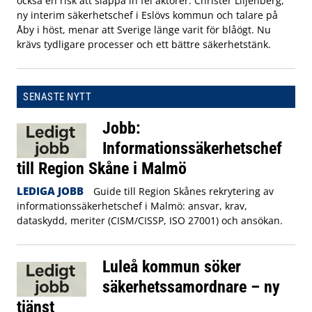
också en risk att släppa in fel aktörer. Christer Liljenberg,
ny interim säkerhetschef i Eslövs kommun och talare på
Åby i höst, menar att Sverige länge varit för blåögt. Nu
krävs tydligare processer och ett bättre säkerhetstänk.
SENASTE NYTT
Jobb:
Informationssäkerhetschef
till Region Skåne i Malmö
LEDIGA JOBB
Guide till Region Skånes rekrytering av
informationssäkerhetschef i Malmö: ansvar, krav,
dataskydd, meriter (CISM/CISSP, ISO 27001) och ansökan.
Luleå kommun söker
säkerhetssamordnare – ny
tjänst