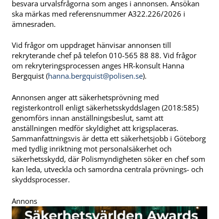
besvara urvalsfrågorna som anges i annonsen. Ansökan
ska märkas med referensnummer A322.226/2026 i
ämnesraden.
Vid frågor om uppdraget hänvisar annonsen till
rekryterande chef på telefon 010-565 88 88. Vid frågor
om rekryteringsprocessen anges HR-konsult Hanna
Bergquist (
hanna.bergquist@polisen.se
).
Annonsen anger att säkerhetsprövning med
registerkontroll enligt säkerhetsskyddslagen (2018:585)
genomförs innan anställningsbeslut, samt att
anställningen medför skyldighet att krigsplaceras.
Sammanfattningsvis är detta ett säkerhetsjobb i Göteborg
med tydlig inriktning mot personalsäkerhet och
säkerhetsskydd, där Polismyndigheten söker en chef som
kan leda, utveckla och samordna centrala prövnings- och
skyddsprocesser.
Annons