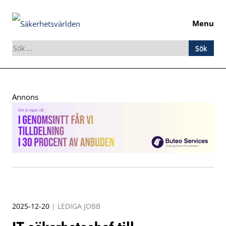
Menu
Sök
efter:
Skip
to
Annons
content
2025-12-20
|
LEDIGA JOBB