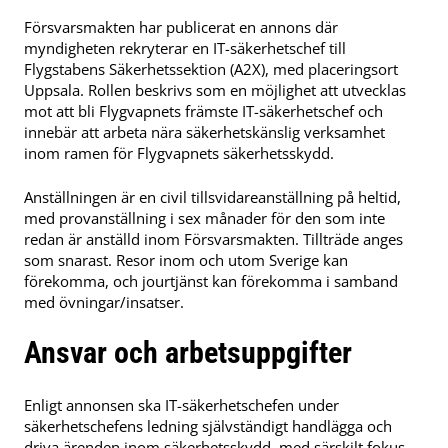
Försvarsmakten har publicerat en annons där
myndigheten rekryterar en IT-säkerhetschef till
Flygstabens Säkerhetssektion (A2X), med placeringsort
Uppsala. Rollen beskrivs som en möjlighet att utvecklas
mot att bli Flygvapnets främste IT-säkerhetschef och
innebär att arbeta nära säkerhetskänslig verksamhet
inom ramen för Flygvapnets säkerhetsskydd.
Anställningen är en civil tillsvidareanställning på heltid,
med provanställning i sex månader för den som inte
redan är anställd inom Försvarsmakten. Tillträde anges
som snarast. Resor inom och utom Sverige kan
förekomma, och jourtjänst kan förekomma i samband
med övningar/insatser.
Ansvar och arbetsuppgifter
Enligt annonsen ska IT-säkerhetschefen under
säkerhetschefens ledning självständigt handlägga och
driva ärenden inom säkerhetsskydd, med särskilt fokus