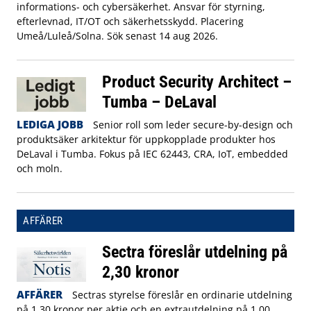
informations- och cybersäkerhet. Ansvar för styrning,
efterlevnad, IT/OT och säkerhetsskydd. Placering
Umeå/Luleå/Solna. Sök senast 14 aug 2026.
Product Security Architect –
Tumba – DeLaval
LEDIGA JOBB
Senior roll som leder secure-by-design och
produktsäker arkitektur för uppkopplade produkter hos
DeLaval i Tumba. Fokus på IEC 62443, CRA, IoT, embedded
och moln.
AFFÄRER
Sectra föreslår utdelning på
2,30 kronor
AFFÄRER
Sectras styrelse föreslår en ordinarie utdelning
på 1,30 kronor per aktie och en extrautdelning på 1,00