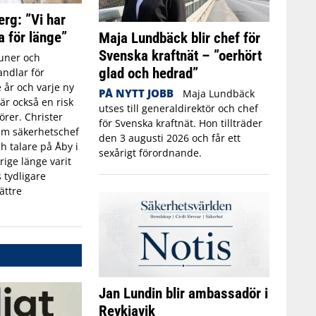
erg: ”Vi har
a för länge”
Maja Lundbäck blir chef för
Svenska kraftnät – ”oerhört
ner och
glad och hedrad”
ndlar för
 år och varje ny
PÅ NYTT JOBB
Maja Lundbäck
r också en risk
utses till generaldirektör och chef
törer. Christer
för Svenska kraftnät. Hon tillträder
rim säkerhetschef
den 3 augusti 2026 och får ett
h talare på Åby i
sexårigt förordnande.
rige länge varit
 tydligare
ättre
Jan Lundin blir ambassadör i
Reykjavik