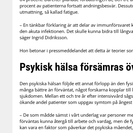
procent av patienterna fortsatt andningsbesvär. Dessu
utmattning, så kallad fatigue.
– En tänkbar förklaring är att delar av immunförsvaret k
den akuta infektionen. Det skulle kunna bidra till lång
säger Ingrid Didriksson.
Hon betonar i pressmeddelandet att detta är teorier so
Psykisk hälsa försämras öv
Den psykiska hälsan följde ett annat förlopp än den fy
många bättre än förväntat, något forskarna kopplar till 
sjukdomen. Mellan ett och tre år efter intensivvård såg
ökande andel patienter som uppgav symtom på ångest 
– De som mådde sämst i vårt underlag var personer mel
förväntas kunna återgå till arbete och vardag, men de f
kan vara en faktor som påverkar det psykiska måendet, 