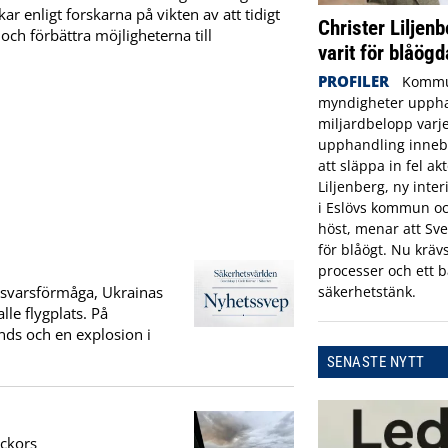
 enligt forskarna på vikten av att tidigt
Christer Liljenb
 och förbättra möjligheterna till
varit för blåögd
PROFILER
Kommu
myndigheter uppha
miljardbelopp varje
upphandling innebä
att släppa in fel ak
Liljenberg, ny inte
i Eslövs kommun oc
höst, menar att Sve
för blåögt. Nu krävs
processer och ett b
säkerhetstänk.
örsvarsförmåga, Ukrainas
le flygplats. På
ds och en explosion i
SENASTE NYTT
eckors