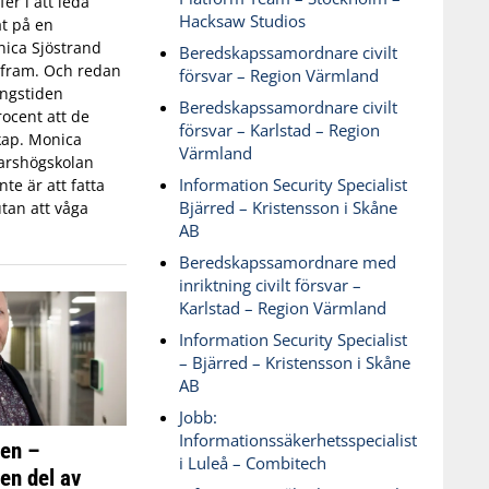
fer i att leda
Hacksaw Studios
t på en
ica Sjöstrand
Beredskapssamordnare civilt
t fram. Och redan
försvar – Region Värmland
ingstiden
Beredskapssamordnare civilt
ocent att de
försvar – Karlstad – Region
skap. Monica
Värmland
varshögskolan
Information Security Specialist
te är att fatta
Bjärred – Kristensson i Skåne
tan att våga
AB
Beredskapssamordnare med
inriktning civilt försvar –
Karlstad – Region Värmland
Information Security Specialist
– Bjärred – Kristensson i Skåne
AB
Jobb:
Informationssäkerhetsspecialist
ken –
i Luleå – Combitech
 en del av