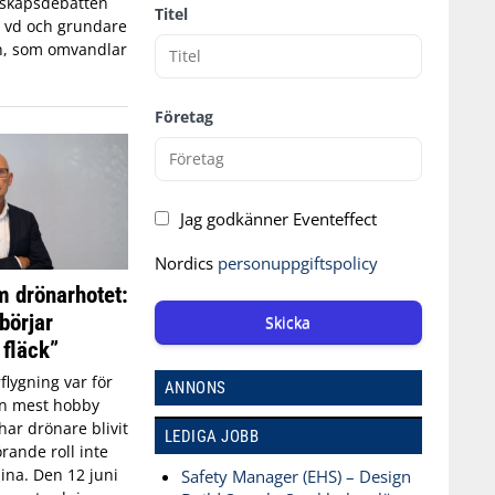
edskapsdebatten
Titel
, vd och grundare
n, som omvandlar
Företag
Jag godkänner Eventeffect
Nordics
personuppgiftspolicy
 drönarhotet:
börjar
Skicka
 fläck”
flygning var för
ANNONS
an mest hobby
har drönare blivit
LEDIGA JOBB
rande roll inte
aina. Den 12 juni
Safety Manager (EHS) – Design