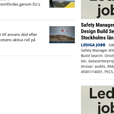
genomfördes genom EU:s
Safety Manager
Design Build Se
e till annans död efter
Stockholms län
otsens aktiva roll på
LEDIGA JOBB
Sö
Safety Manager (EH
Build Search. Onsit
län, datacenterpro
Ansvar: audits, RA
45001/14001, PSCS.