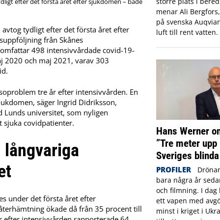
större plats i ber
ligt efter det första året efter sjukdomen – både
menar Ali Bergfors
på svenska Auqvia
tog tydligt efter det första året efter
luft till rent vatten.
rsuppföljning från Skånes
 omfattar 498 intensivvårdade covid-19-
aj 2020 och maj 2021, varav 303
id.
soproblem tre år efter intensivvården. En
sjukdomen, säger Ingrid Didriksson,
d Lunds universitet, som nyligen
t sjuka covidpatienter.
Hans Werner om
”Tre meter upp 
 långvariga
Sveriges blinda
et
PROFILER
Drönar
bara några år sed
och filmning. I dag 
s under det första året efter
ett vapen med avgö
återhämtning ökade då från 35 procent till
minst i kriget i Ukr
år efter intensivvården rapporterade 64