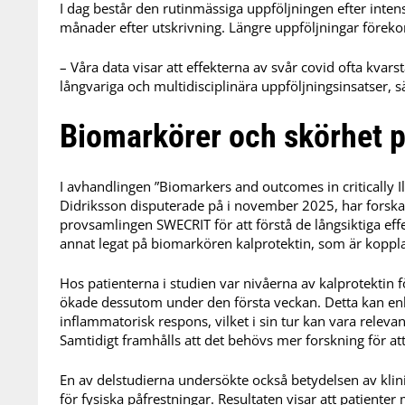
I dag består den rutinmässiga uppföljningen efter intensi
månader efter utskrivning. Längre uppföljningar förek
– Våra data visar att effekterna av svår covid ofta kvarst
långvariga och multidisciplinära uppföljningsinsatser, s
Biomarkörer och skörhet p
I avhandlingen ”Biomarkers and outcomes in critically I
Didriksson disputerade på i november 2025, har forska
provsamlingen SWECRIT för att förstå de långsiktiga eff
annat legat på biomarkören kalprotektin, som är koppl
Hos patienterna i studien var nivåerna av kalprotekti
ökade dessutom under den första veckan. Detta kan enli
inflammatorisk respons, vilket i sin tur kan vara relev
Samtidigt framhålls att det behövs mer forskning för att
En av delstudierna undersökte också betydelsen av klini
för fysiska påfrestningar. Resultaten visar att patient