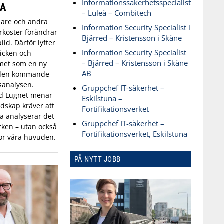
Informationssäkerhetsspecialist
SA
– Luleå – Combitech
are och andra
Information Security Specialist i
koster förändrar
Bjärred – Kristensson i Skåne
ld. Därför lyfter
Information Security Specialist
icken och
– Bjärred – Kristensson i Skåne
met som en ny
AB
 den kommande
sanalysen.
Gruppchef IT-säkerhet –
id Lugnet menar
Eskilstuna –
dskap kräver att
Fortifikationsverket
 analyserar det
Gruppchef IT-säkerhet –
ken – utan också
Fortifikationsverket, Eskilstuna
ör våra huvuden.
PÅ NYTT JOBB