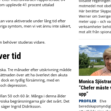
tillsatte regeringe
tom upplevde 41 procent uttalad
motmedel mot obeh
Här berättar Skyga
Werner om Sveriges 
an vara aktiverade under lång tid efter
meter upp – och var
variga symtom, men vi vet ännu inte säkert,
verksamheter behö
mot allt från spiona
m behöver studeras vidare.
er tid
siska. Tre månader efter utskrivning mådde
lättnaden över att ha överlevt den akuta
s dock en tydlig försämring, med en
Monica Sjöstra
och depression.
”Chefer måste 
upp”
lan 50 och 60 år. Många i denna ålder
PROFILER
Elva
ysiska begränsningarna gör det svårt. Det
beredskapsmyndigh
säger Ingrid Didriksson.