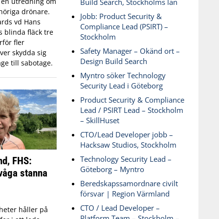
n en utredning om
Build Search, Stockholms län
öriga drönare.
Jobb: Product Security &
ards vd Hans
Compliance Lead (PSIRT) –
blinda fläck tre
Stockholm
för fler
Safety Manager – Okänd ort –
ver skydda sig
Design Build Search
ge till sabotage.
Myntro söker Technology
Security Lead i Göteborg
Product Security & Compliance
Lead / PSIRT Lead – Stockholm
– SkillHuset
CTO/Lead Developer jobb –
Hacksaw Studios, Stockholm
Technology Security Lead –
nd, FHS:
Göteborg – Myntro
våga stanna
Beredskapssamordnare civilt
försvar | Region Värmland
CTO / Lead Developer –
eter håller på
Platform Team – Stockholm –