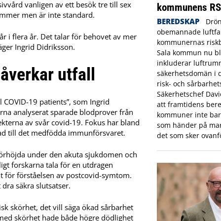
vvård vanligen av ett besök tre till sex
kommunens R
ommer men är inte standard.
BEREDSKAP
Drön
obemannade luftfar
år i flera år. Det talar för behovet av mer
kommunernas riskbi
äger Ingrid Didriksson.
Sala kommun nu bl
inkluderar luftrum
åverkar utfall
säkerhetsdomän i
risk- och sårbarhet
Säkerhetschef Dav
ll COVID-19 patients”, som Ingrid
att framtidens bere
rna analyserat sparade blodprover från
kommuner inte bara
ekterna av svår covid-19. Fokus har bland
som händer på mar
ad till det medfödda immunförsvaret.
det som sker ovanf
n förhöjda under den akuta sjukdomen och
gt forskarna tala för en utdragen
ant för förståelsen av postcovid-symtom.
 dra säkra slutsatser.
sk skörhet, det vill säga ökad sårbarhet
er med skörhet hade både högre dödlighet