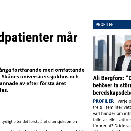
PROFILER
idpatienter mår
r många fortfarande med omfattande
n Skånes universitetssjukhus och
Ali Bergfors: ”
annade av efter första året
behöver ta störr
des.
beredskapsdeba
PROFILER
Varje 
tre till fem liter va
vad händer om infr
fallerar eller vattne
förorenat? Dricksva