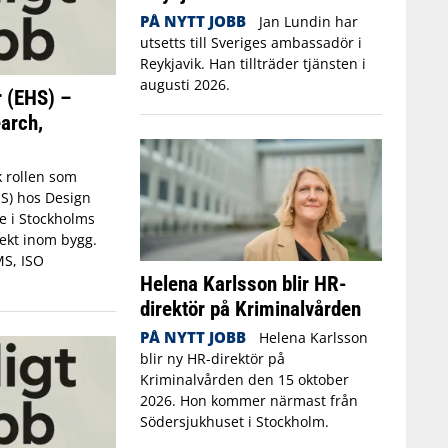
PÅ NYTT JOBB
Jan Lundin har
utsetts till Sveriges ambassadör i
Reykjavik. Han tillträder tjänsten i
augusti 2026.
 (EHS) –
arch,
k rollen som
S) hos Design
e i Stockholms
jekt inom bygg.
MS, ISO
Helena Karlsson blir HR-
direktör på Kriminalvården
PÅ NYTT JOBB
Helena Karlsson
blir ny HR-direktör på
Kriminalvården den 15 oktober
2026. Hon kommer närmast från
Södersjukhuset i Stockholm.