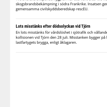
skogsbrandsbekämpning i södra Frankrike. Insatsen 
gemensamma civilskyddsberedskap rescEU.
Lots misstänks efter dödsolyckan vid Tjörn
En lots misstänks för vårdslöshet i sjötrafik och vålland
kollisionen vid Tjörn den 28 juli. Misstanken bygger på l
lastfartygets brygga, enligt åklagaren.