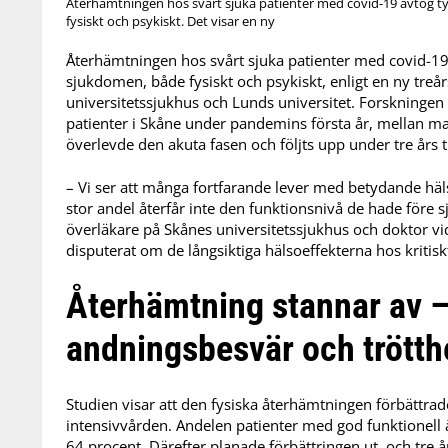
Återhämtningen hos svårt sjuka patienter med covid-19 avtog tyd
fysiskt och psykiskt. Det visar en ny
Återhämtningen hos svårt sjuka patienter med covid-19 av
sjukdomen, både fysiskt och psykiskt, enligt en ny treå
universitetssjukhus och Lunds universitet. Forskningen
patienter i Skåne under pandemins första år, mellan m
överlevde den akuta fasen och följts upp under tre års t
– Vi ser att många fortfarande lever med betydande häl
stor andel återfår inte den funktionsnivå de hade före 
överläkare på Skånes universitetssjukhus och doktor vi
disputerat om de långsiktiga hälsoeffekterna hos kritisk
Återhämtning stannar av –
andningsbesvär och trötth
Studien visar att den fysiska återhämtningen förbättrade
intensivvården. Andelen patienter med god funktionell 
64 procent. Därefter planade förbättringen ut, och tre 