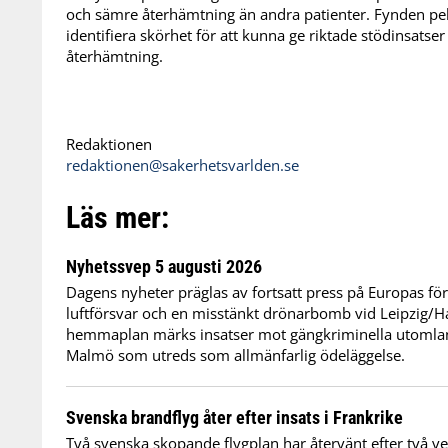
och sämre återhämtning än andra patienter. Fynden pekar
identifiera skörhet för att kunna ge riktade stödinsatser
återhämtning.
Redaktionen
redaktionen@sakerhetsvarlden.se
Läs mer:
Nyhetssvep 5 augusti 2026
Dagens nyheter präglas av fortsatt press på Europas f
luftförsvar och en misstänkt drönarbomb vid Leipzig/Hal
hemmaplan märks insatser mot gängkriminella utomlan
Malmö som utreds som allmänfarlig ödeläggelse.
Svenska brandflyg åter efter insats i Frankrike
Två svenska skopande flygplan har återvänt efter två v