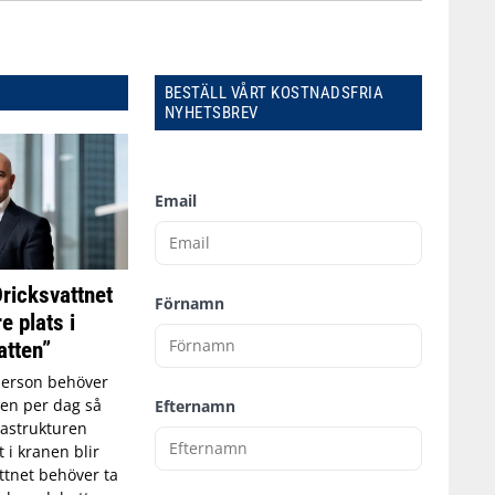
BESTÄLL VÅRT KOSTNADSFRIA
NYHETSBREV
Email
Dricksvattnet
Förnamn
e plats i
tten”
person behöver
tten per dag så
Efternamn
astrukturen
t i kranen blir
ttnet behöver ta