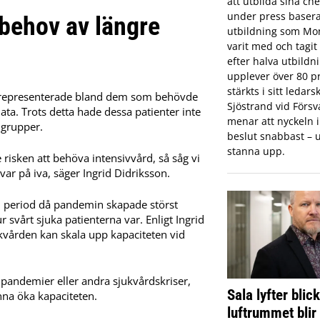
att utbilda sina che
under press basera
 behov av längre
utbildning som Mon
varit med och tagi
efter halva utbildn
upplever över 80 pr
stärkts i sitt ledar
verrepresenterade bland dem som behövde
Sjöstrand vid Förs
data. Trots detta hade dessa patienter inte
menar att nyckeln in
 grupper.
beslut snabbast – u
stanna upp.
 risken att behöva intensivvård, så såg vi
var på iva, säger Ingrid Didriksson.
en period då pandemin skapade störst
r svårt sjuka patienterna var. Enligt Ingrid
ukvården kan skala upp kapaciteten vid
 pandemier eller andra sjukvårdskriser,
Sala lyfter blic
nna öka kapaciteten.
luftrummet blir