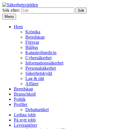
Sök efter:
Menu
Hem
Krönika
Beredskap
Försvar
Blåljus
Katastrofmedicin
Cybersäkerhet
Informationssäkerhet
Personalsäkerhet
Säkerhetskydd
Lag & rätt
Affärer
Beredskap
Branschkoll
Politik
Profiler
Debattartikel
Lediga jobb
På nytt jobb
Leverantörer