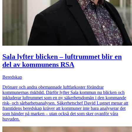
Sala lyfter blicken – luftrummet blir en
del av kommunens RSA
Beredskap
Drönare och andra obemannade luftfarkoster förändrar
kommunernas riskbild. Därför lyfter Sala kommun nu blicken och
inkluderar luftrummet som en ny säkerhetsdomän i den kommande
risk- och sårbarhetsanalysen. Säkerhetschef David Lugnet menar att
framtidens beredskap kräver att kommuner inte bara analyserar det
som händer på marken – utan också det som sker ovanför våra
huvuden.