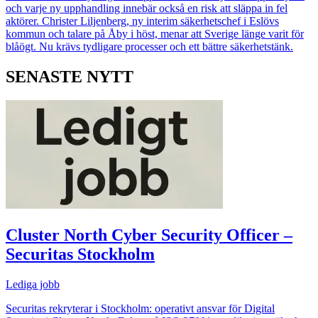
och varje ny upphandling innebär också en risk att släppa in fel
aktörer. Christer Liljenberg, ny interim säkerhetschef i Eslövs
kommun och talare på Åby i höst, menar att Sverige länge varit för
blåögt. Nu krävs tydligare processer och ett bättre säkerhetstänk.
SENASTE NYTT
Cluster North Cyber Security Officer –
Securitas Stockholm
Lediga jobb
Securitas rekryterar i Stockholm: operativt ansvar för Digital