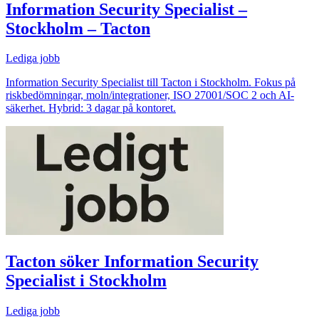
Information Security Specialist –
Stockholm – Tacton
Lediga jobb
Information Security Specialist till Tacton i Stockholm. Fokus på
riskbedömningar, moln/integrationer, ISO 27001/SOC 2 och AI-
säkerhet. Hybrid: 3 dagar på kontoret.
Tacton söker Information Security
Specialist i Stockholm
Lediga jobb