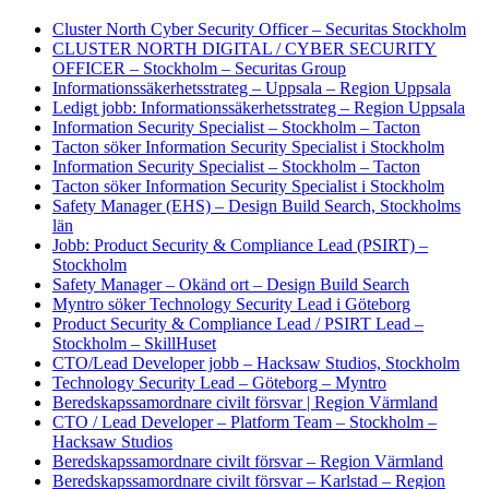
Cluster North Cyber Security Officer – Securitas Stockholm
CLUSTER NORTH DIGITAL / CYBER SECURITY
OFFICER – Stockholm – Securitas Group
Informationssäkerhetsstrateg – Uppsala – Region Uppsala
Ledigt jobb: Informationssäkerhetsstrateg – Region Uppsala
Information Security Specialist – Stockholm – Tacton
Tacton söker Information Security Specialist i Stockholm
Information Security Specialist – Stockholm – Tacton
Tacton söker Information Security Specialist i Stockholm
Safety Manager (EHS) – Design Build Search, Stockholms
län
Jobb: Product Security & Compliance Lead (PSIRT) –
Stockholm
Safety Manager – Okänd ort – Design Build Search
Myntro söker Technology Security Lead i Göteborg
Product Security & Compliance Lead / PSIRT Lead –
Stockholm – SkillHuset
CTO/Lead Developer jobb – Hacksaw Studios, Stockholm
Technology Security Lead – Göteborg – Myntro
Beredskapssamordnare civilt försvar | Region Värmland
CTO / Lead Developer – Platform Team – Stockholm –
Hacksaw Studios
Beredskapssamordnare civilt försvar – Region Värmland
Beredskapssamordnare civilt försvar – Karlstad – Region