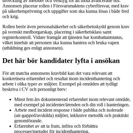
utveckling av metoder och verktyg för att möta avancerade hot.
Annonsen placerar rollen i Försvarsmaktens cyberförsvar, med krav
på säkerhetsprövning och uppgifter som ska kunna lösas i både fred
och krig.
Rollen berör även personalsäkerhet och säkerhetsskydd genom krav
på svenskt medborgarskap, placering i säkerhetsklass samt
registerkontroll. Vidare framgår att tjänsten har kombattantstatus,
vilket innebär att personen ska kunna hantera och bruka vapen
(utbildning ges enligt annonsen).
Det här bör kandidater lyfta i ansökan
För att matcha annonsens kravbild kan det vara relevant att
konkretisera erfarenhet och resultat inom incidenthantering och
arbete i olika typer av miljöer. Exempel på områden att tydligt
beskriva i CV och personligt brev:
Minst fem års dokumenterad erfarenhet inom relevant område,
med exempel på incidenter/ärenden och din roll i hanteringen.
Arbete med incident response i både publika och isolerade
(air-gapped/avskilda) miljöer, inklusive metodik och praktiskt
genomförande.
Erfarenhet av att ta fram, införa och förbättra
processer/metoder för incidenthantering.