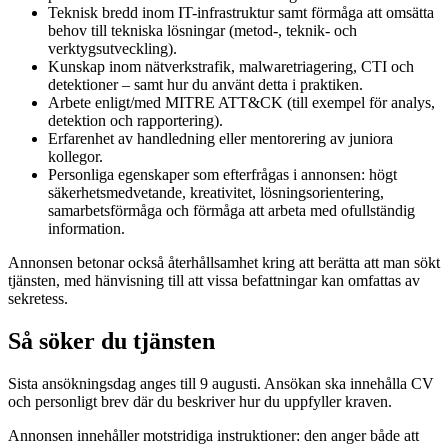
Teknisk bredd inom IT-infrastruktur samt förmåga att omsätta
behov till tekniska lösningar (metod-, teknik- och
verktygsutveckling).
Kunskap inom nätverkstrafik, malwaretriagering, CTI och
detektioner – samt hur du använt detta i praktiken.
Arbete enligt/med MITRE ATT&CK (till exempel för analys,
detektion och rapportering).
Erfarenhet av handledning eller mentorering av juniora
kollegor.
Personliga egenskaper som efterfrågas i annonsen: högt
säkerhetsmedvetande, kreativitet, lösningsorientering,
samarbetsförmåga och förmåga att arbeta med ofullständig
information.
Annonsen betonar också återhållsamhet kring att berätta att man sökt
tjänsten, med hänvisning till att vissa befattningar kan omfattas av
sekretess.
Så söker du tjänsten
Sista ansökningsdag anges till 9 augusti. Ansökan ska innehålla CV
och personligt brev där du beskriver hur du uppfyller kraven.
Annonsen innehåller motstridiga instruktioner: den anger både att