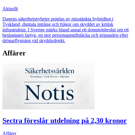
Aktuellt
Dagens säkerhetsnyheter präglas av misstänkta hybridhot i
Tyskland, digitala intrång och frågor om skyddet av kritisk
infrastruktur. I Sverige märks bland annat ett domstolsbeslut om ett
beslagtaget fartyg, en stor personuppgiftsläcka och gripanden efter
drönarflygning vid skyddsobjekt.
Affärer
Sectra föreslår utdelning på 2,30 kronor
Affärer