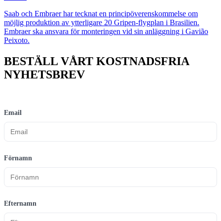
Saab och Embraer har tecknat en principöverenskommelse om
möjlig produktion av ytterligare 20 Gripen-flygplan i Brasilien.
Embraer ska ansvara för monteringen vid sin anläggning i Gavião
Peixoto.
BESTÄLL VÅRT KOSTNADSFRIA
NYHETSBREV
Email
Förnamn
Efternamn