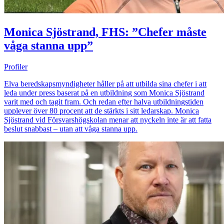
Monica Sjöstrand, FHS: ”Chefer måste
våga stanna upp”
Profiler
Elva beredskapsmyndigheter håller på att utbilda sina chefer i att
leda under press baserat på en utbildning som Monica Sjöstrand
varit med och tagit fram. Och redan efter halva utbildningstiden
upplever över 80 procent att de stärkts i sitt ledarskap. Monica
Sjöstrand vid Försvarshögskolan menar att nyckeln inte är att fatta
beslut snabbast – utan att våga stanna upp.