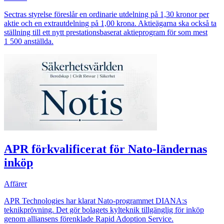
Sectras styrelse föreslår en ordinarie utdelning på 1,30 kronor per
aktie och en extrautdelning på 1,00 krona. Aktieägarna ska också ta
ställning till ett nytt prestationsbaserat aktieprogram för som mest
1 500 anställda.
APR förkvalificerat för Nato-ländernas
inköp
Affärer
APR Technologies har klarat Nato-programmet DIANA:s
teknikprövning. Det gör bolagets kylteknik tillgänglig för inköp
genom alliansens förenklade Rapid Adoption Service.