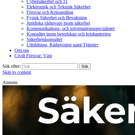
Cybersäkerhet och IT
Elektronisk och Teknisk Säkerhet
Försvar och Krissamling
Fysisk Säkerhet och Bevakning
Juridiska rådgivare inom säkerhet
Kommunikations- och informationsspecialister
Konsulter inom beredskap och krishantering
Säkerhetskonsulter
Utbildning, Rådgivning samt Tjänster
Om oss
Civilt Försvar: Väst
Sök efter:
Skip to content
Annons