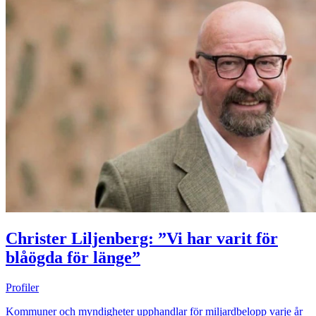
Christer Liljenberg: ”Vi har varit för
blåögda för länge”
Profiler
Kommuner och myndigheter upphandlar för miljardbelopp varje år