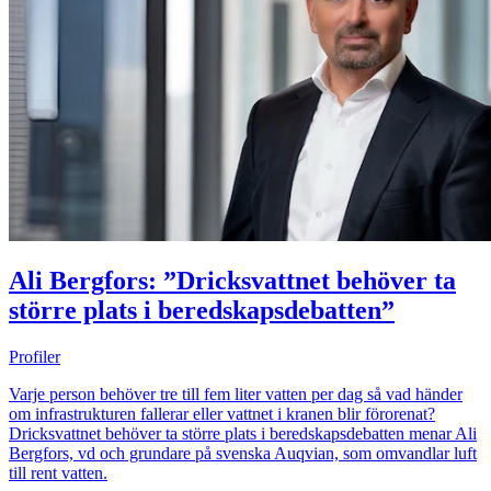
Ali Bergfors: ”Dricksvattnet behöver ta
större plats i beredskapsdebatten”
Profiler
Varje person behöver tre till fem liter vatten per dag så vad händer
om infrastrukturen fallerar eller vattnet i kranen blir förorenat?
Dricksvattnet behöver ta större plats i beredskapsdebatten menar Ali
Bergfors, vd och grundare på svenska Auqvian, som omvandlar luft
till rent vatten.