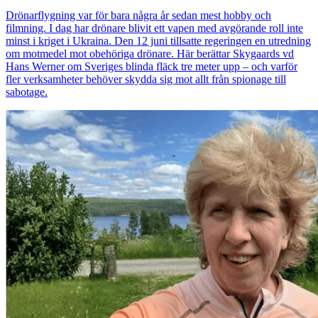
Drönarflygning var för bara några år sedan mest hobby och
filmning. I dag har drönare blivit ett vapen med avgörande roll inte
minst i kriget i Ukraina. Den 12 juni tillsatte regeringen en utredning
om motmedel mot obehöriga drönare. Här berättar Skygaards vd
Hans Werner om Sveriges blinda fläck tre meter upp – och varför
fler verksamheter behöver skydda sig mot allt från spionage till
sabotage.