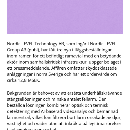
Nordic LEVEL Technology AB, som ingår i Nordic LEVEL
Group AB (publ), har fått tre nya tilläggsbeställningar
inom ramen för ett befintligt ramavtal med en betydande
aktör inom samhällskritisk infrastruktur, uppger bolaget i
ett pressmeddelande. Affären omfattar skyddsklassade
anläggningar i norra Sverige och har ett ordervärde om
cirka 12,8 MSEK.
Bakgrunden är behovet av att ersätta underhållskrävande
stängsellösningar och minska antalet fellarm. Den
beställda lösningen kombinerar optisk och termisk
detektering med AI-baserad videoanalys och bemannad
larmcentral, vilket kan filtrera bort larm orsakade av djur,
växtlighet och väder utan att inkräkta på legitima rörelser
i anläggningarnas närhet.