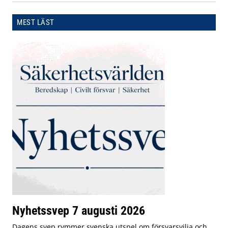
MEST LÄST
Nyhetssvep 7 augusti 2026
Dagens svep rymmer svenska utspel om försvarsvilja och