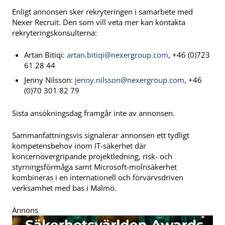
Enligt annonsen sker rekryteringen i samarbete med
Nexer Recruit. Den som vill veta mer kan kontakta
rekryteringskonsulterna:
Artan Bitiqi:
artan.bitiqi@nexergroup.com
, +46 (0)723
61 28 44
Jenny Nilsson:
jenny.nilsson@nexergroup.com
, +46
(0)70 301 82 79
Sista ansökningsdag framgår inte av annonsen.
Sammanfattningsvis signalerar annonsen ett tydligt
kompetensbehov inom IT-säkerhet där
koncernövergripande projektledning, risk- och
styrningsförmåga samt Microsoft-molnsäkerhet
kombineras i en internationell och förvärvsdriven
verksamhet med bas i Malmö.
Annons