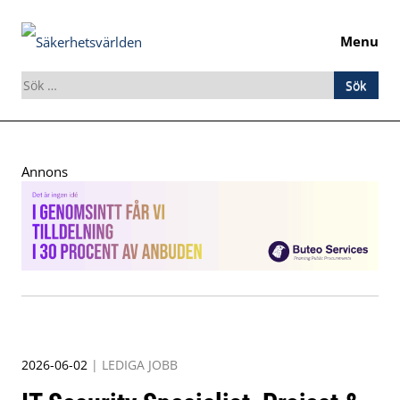
Menu
Sök
efter:
Skip
to
Annons
content
2026-06-02
|
LEDIGA JOBB