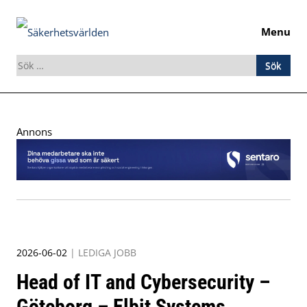
Menu
Sök
efter:
Skip
to
Annons
content
2026-06-02
|
LEDIGA JOBB
Head of IT and Cybersecurity –
Göteborg – Elbit Systems