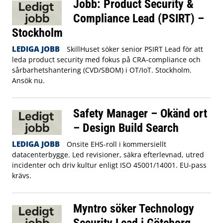
Jobb: Product Security &
Compliance Lead (PSIRT) –
Stockholm
LEDIGA JOBB
SkillHuset söker senior PSIRT Lead för att
leda product security med fokus på CRA‑compliance och
sårbarhetshantering (CVD/SBOM) i OT/IoT. Stockholm.
Ansök nu.
Safety Manager – Okänd ort
– Design Build Search
LEDIGA JOBB
Onsite EHS-roll i kommersiellt
datacenterbygge. Led revisioner, säkra efterlevnad, utred
incidenter och driv kultur enligt ISO 45001/14001. EU-pass
krävs.
Myntro söker Technology
Security Lead i Göteborg