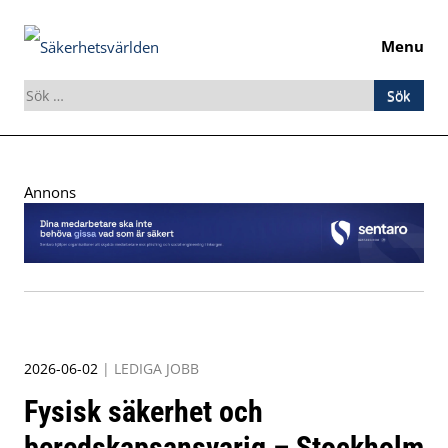
Menu
Sök
efter:
Skip
to
Annons
content
2026-06-02
|
LEDIGA JOBB
Fysisk säkerhet och
beredskapsansvarig – Stockholm