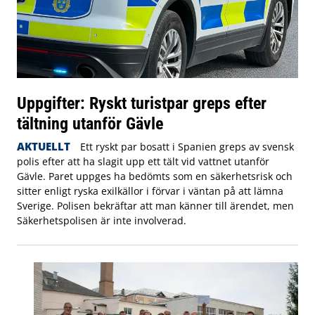
Uppgifter: Ryskt turistpar greps efter
tältning utanför Gävle
AKTUELLT
Ett ryskt par bosatt i Spanien greps av svensk
polis efter att ha slagit upp ett tält vid vattnet utanför
Gävle. Paret uppges ha bedömts som en säkerhetsrisk och
sitter enligt ryska exilkällor i förvar i väntan på att lämna
Sverige. Polisen bekräftar att man känner till ärendet, men
Säkerhetspolisen är inte involverad.