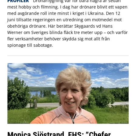
PROFILER
Drönarflygning var för bara några år sedan
mest hobby och filmning. I dag har drönare blivit ett vapen
med avgörande roll inte minst i kriget i Ukraina. Den 12
juni tillsatte regeringen en utredning om motmedel mot
obehöriga drönare. Här berättar Skygaards vd Hans
Werner om Sveriges blinda fläck tre meter upp – och varför
fler verksamheter behöver skydda sig mot allt från
spionage till sabotage.
Monica Sjöstrand, FHS: ”Chefer