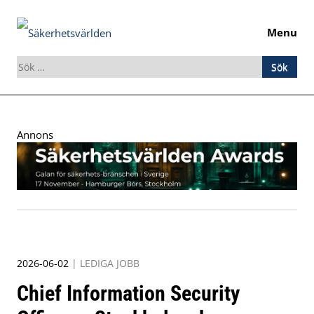
Menu
Sök
efter:
Skip
to
Annons
content
2026-06-02
|
LEDIGA JOBB
Chief Information Security