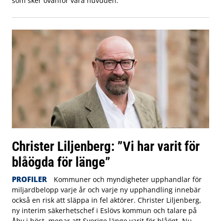
som sker ovanför våra huvuden.
Christer Liljenberg: ”Vi har varit för
blåögda för länge”
PROFILER
Kommuner och myndigheter upphandlar för
miljardbelopp varje år och varje ny upphandling innebär
också en risk att släppa in fel aktörer. Christer Liljenberg,
ny interim säkerhetschef i Eslövs kommun och talare på
Åby i höst, menar att Sverige länge varit för blåögt. Nu