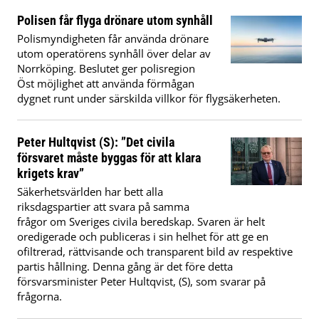
Polisen får flyga drönare utom synhåll
Polismyndigheten får använda drönare
utom operatörens synhåll över delar av
Norrköping. Beslutet ger polisregion
Öst möjlighet att använda förmågan
dygnet runt under särskilda villkor för flygsäkerheten.
Peter Hultqvist (S): ”Det civila
försvaret måste byggas för att klara
krigets krav”
Säkerhetsvärlden har bett alla
riksdagspartier att svara på samma
frågor om Sveriges civila beredskap. Svaren är helt
oredigerade och publiceras i sin helhet för att ge en
ofiltrerad, rättvisande och transparent bild av respektive
partis hållning. Denna gång är det före detta
försvarsminister Peter Hultqvist, (S), som svarar på
frågorna.