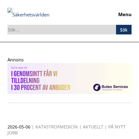
Menu
Sök
efter:
Skip
to
Annons
content
2026-05-06
|
KATASTROFMEDICIN
|
AKTUELLT
|
PÅ NYTT
JOBB