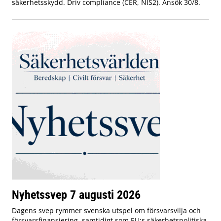
säkerhetsskydd. Driv compliance (CER, NIS2). Ansök 30/8.
Nyhetssvep 7 augusti 2026
Dagens svep rymmer svenska utspel om försvarsvilja och
försvarsfinansiering, samtidigt som EU:s säkerhetspolitiska