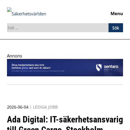
Menu
Sök
efter:
Skip
to
Annons
content
2026-06-04
|
LEDIGA JOBB
Ada Digital: IT-säkerhetsansvarig
till Green Cargo, Stockholm