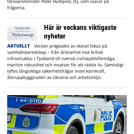
försvarsminister Peter Hultqvist, (S), som svarar på
frågorna.
Här är veckans viktigaste
nyheter
AKTUELLT
Veckan präglades av skärpt fokus på
samhällsberedskap – från drönarhot mot kritisk
infrastruktur i Tyskland till svensk civilskyddsförmåga,
maritim robusthet och insatser för att rädda liv. Samtidigt
lyftes långsiktiga säkerhetsfrågor inom kärnkraft,
återuppbyggnaden av Ukraina och arbetsmiljö.