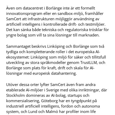
Även om datacentret i Borlänge inte är ett formellt
innovationsprogram eller en sandbox-miljö, framhåller
SamCert att infrastrukturen möjliggör användning av
artificiell intelligens i kontrollerade drift- och testmiljöer.
Det kan sänka både tekniska och regulatoriska trösklar för
yngre bolag som vill ta sina lösningar till marknaden.
Sammantaget beskrivs Linköping och Borlänge som två
tydliga och kompletterande roller i det europeiska AI-
ekosystemet: Linköping som miljö för säker och tillitsfull
utveckling av stora språkmodeller genom TrustLLM, och
Borlänge som plats för kraft, drift och skala för AI-
lösningar med europeisk datahantering.
Utöver dessa orter lyfter SamCert även fram andra
etablerade AI-miljöer i Sverige med olika inriktningar, där
Stockholm domineras av AI-bolag, startups och
kommersialisering, Göteborg har en tyngdpunkt på
industriell artificiell intelligens, fordon och autonoma
system, och Lund och Malmö har profiler inom life