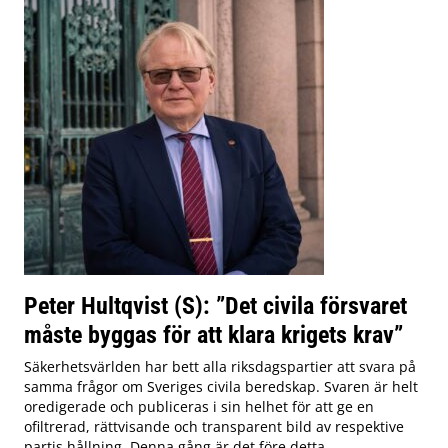
Peter Hultqvist (S): ”Det civila försvaret
måste byggas för att klara krigets krav”
Säkerhetsvärlden har bett alla riksdagspartier att svara på
samma frågor om Sveriges civila beredskap. Svaren är helt
oredigerade och publiceras i sin helhet för att ge en
ofiltrerad, rättvisande och transparent bild av respektive
partis hållning. Denna gång är det före detta