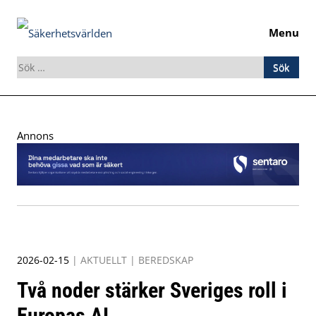
Menu
Sök
efter:
Skip
to
Annons
content
2026-02-15
|
AKTUELLT
|
BEREDSKAP
Två noder stärker Sveriges roll i
Europas AI