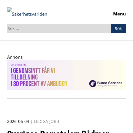
Menu
Sök
efter:
Skip
to
Annons
content
2026-06-04
|
LEDIGA JOBB