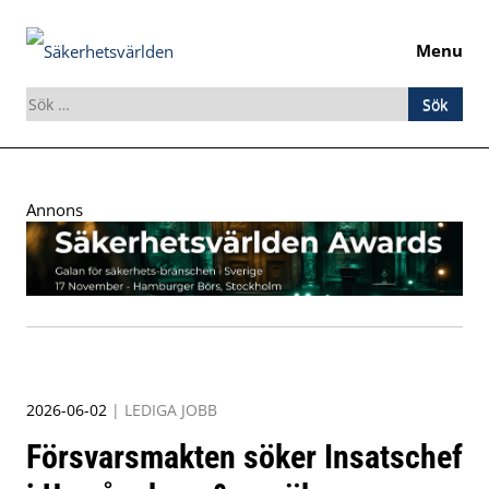
Menu
Sök
efter:
Skip
to
Annons
content
2026-06-02
|
LEDIGA JOBB
Försvarsmakten söker Insatschef