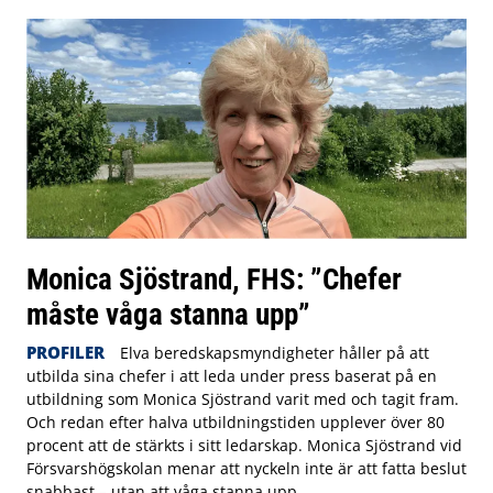
Monica Sjöstrand, FHS: ”Chefer
måste våga stanna upp”
PROFILER
Elva beredskapsmyndigheter håller på att
utbilda sina chefer i att leda under press baserat på en
utbildning som Monica Sjöstrand varit med och tagit fram.
Och redan efter halva utbildningstiden upplever över 80
procent att de stärkts i sitt ledarskap. Monica Sjöstrand vid
Försvarshögskolan menar att nyckeln inte är att fatta beslut
snabbast – utan att våga stanna upp.