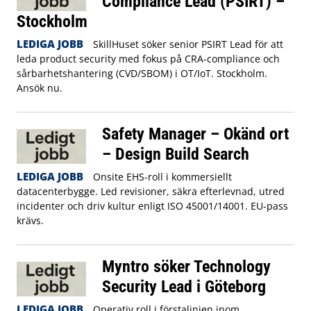
Compliance Lead (PSIRT) –
Stockholm
LEDIGA JOBB
SkillHuset söker senior PSIRT Lead för att
leda product security med fokus på CRA‑compliance och
sårbarhetshantering (CVD/SBOM) i OT/IoT. Stockholm.
Ansök nu.
Safety Manager – Okänd ort
– Design Build Search
LEDIGA JOBB
Onsite EHS-roll i kommersiellt
datacenterbygge. Led revisioner, säkra efterlevnad, utred
incidenter och driv kultur enligt ISO 45001/14001. EU-pass
krävs.
Myntro söker Technology
Security Lead i Göteborg
LEDIGA JOBB
Operativ roll i förstalinjen inom