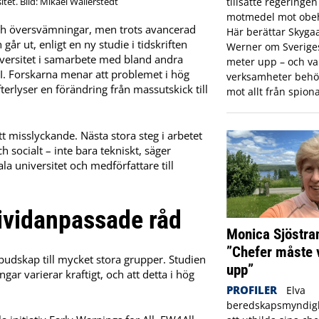
tillsatte regeringe
itet. Bild: Mikael Wallerstedt
motmedel mot obeh
och översvämningar, men trots avancerad
Här berättar Skyga
år ut, enligt en ny studie i tidskriften
Werner om Sveriges 
versitet i samarbete med bland andra
meter upp – och var
I. Forskarna menar att problemet i hög
verksamheter behö
erlyser en förändring från massutskick till
mot allt från spiona
ett misslyckande. Nästa stora steg i arbetet
 socialt – inte bara tekniskt, säger
la universitet och medförfattare till
ndividanpassade råd
Monica Sjöstra
”Chefer måste 
budskap till mycket stora grupper. Studien
upp”
gar varierar kraftigt, och att detta i hög
PROFILER
Elva
beredskapsmyndigh