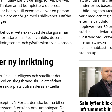
 initiativ Early Warnings for All, EW4All,
att utbilda sina che
. Tanken är att komplettera de breda
under press basera
ar hänsyn till exempelvis var en person
utbildning som Mon
er äldre anhöriga med i sällskapet. Utifrån
varit med och tagi
 ges.
efter halva utbildn
upplever över 80 pr
stärkts i sitt ledar
r behöver veta exakt vad de ska göra, när
Sjöstrand vid Förs
örfattare Ilias Pechlivanidis, docent,
menar att nyckeln in
skningsenhet och gästforskare vid Uppsala
beslut snabbast – u
stanna upp.
r ny inriktning
ficiell intelligens och satelliter det
. Vid en skogsbrand skulle ett sådant
 säkra plats utifrån deras aktuella
nceptnivå. För att den ska kunna bli en
Sala lyfter blic
gssystem återstår stora utmaningar. Det
luftrummet blir