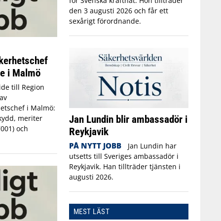
för Svenska kraftnät. Hon tillträder
den 3 augusti 2026 och får ett
sexårigt förordnande.
kerhetschef
ne i Malmö
de till Region
av
etschef i Malmö:
Jan Lundin blir ambassadör i
kydd, meriter
7001) och
Reykjavik
PÅ NYTT JOBB
Jan Lundin har
utsetts till Sveriges ambassadör i
Reykjavik. Han tillträder tjänsten i
augusti 2026.
MEST LÄST