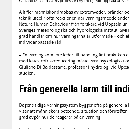
Giuliano Di Baldassarre, professor i hydrologi vid Uppsala univers
Allt fler människor drabbas av extremväder, bränder 
teknik uteblir ofta reaktionen när varningsmeddelanden g
Nature Human Behaviour från forskare vid Uppsala uni
Sveriges meteorologiska och hydrologiska institut, SMH
grad handlar om hur varningarna är utformade – och eft
individanpassade råd.
– En varning som inte leder till handling är i praktiken 
med katastrofriskreducering måste vara psykologiskt och
Giuliano Di Baldassarre, professor i hydrologi vid Uppsa
studien.
Från generella larm till i
Dagens tidiga varningssystem bygger ofta på generella 
visar att människors beteende, situation och förutsättnin
grad avgör hur de reagerar på en varning.