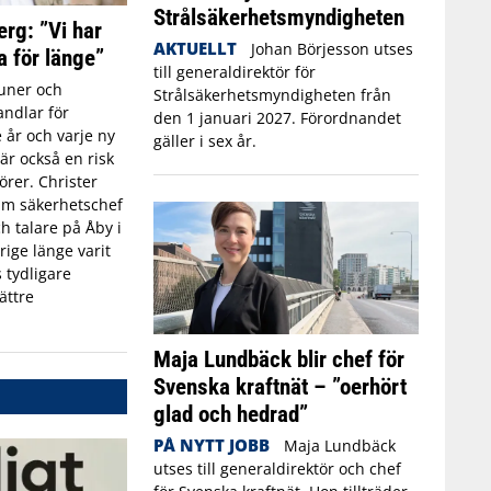
Strålsäkerhetsmyndigheten
erg: ”Vi har
AKTUELLT
Johan Börjesson utses
a för länge”
till generaldirektör för
ner och
Strålsäkerhetsmyndigheten från
ndlar för
den 1 januari 2027. Förordnandet
 år och varje ny
gäller i sex år.
r också en risk
törer. Christer
rim säkerhetschef
h talare på Åby i
rige länge varit
 tydligare
ättre
Maja Lundbäck blir chef för
Svenska kraftnät – ”oerhört
glad och hedrad”
PÅ NYTT JOBB
Maja Lundbäck
utses till generaldirektör och chef