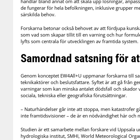
handlar bland annat om att skala upp lösningar, anpassa d
de fungerar för hela befolkningen, inklusive grupper me
särskilda behov.
Forskarna betonar också behovet av att fördjupa kunsk
som vad som skapar tillit till en varning och hur formu
lyfts som centrala för utvecklingen av framtida system.
Samordnad satsning för att
Genom konceptet EW4All+U uppmanar forskarna till sa
teknikaktörer och beslutsfattare. Syftet är att gå från g
varningar som kan minska antalet dödsfall och skador v
sociala, tekniska eller geografiska förutsättningar.
– Naturhändelser går inte att stoppa, men katastrofer g
inte framtidsvisioner – de är en nödvändighet här och nu
Studien är ett samarbete mellan forskare vid Uppsala u
hydrologiska institut, SMHI, World Meteorological Org