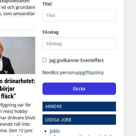
edskapsdebatten
Titel
, vd och grundare
n, som omvandlar
Företag
Jag godkänner Eventeffect
Nordics
personuppgiftspolicy
 drönarhotet:
börjar
Skicka
 fläck”
flygning var för
ANNONS
an mest hobby
har drönare blivit
LEDIGA JOBB
rande roll inte
aina. Den 12 juni
Jobb: