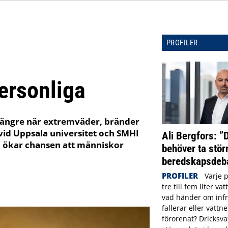
PROFILER
ersonliga
längre när extremväder, bränder
vid Uppsala universitet och SMHI
Ali Bergfors: ”
m ökar chansen att människor
behöver ta störr
beredskapsdeba
PROFILER
Varje 
tre till fem liter va
vad händer om infr
fallerar eller vattne
förorenat? Dricksva