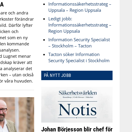
SA
Informationssäkerhetsstrateg –
Uppsala – Region Uppsala
are och andra
Ledigt jobb:
koster förändrar
Informationssäkerhetsstrateg –
ld. Därför lyfter
Region Uppsala
icken och
met som en ny
Information Security Specialist
 den kommande
– Stockholm – Tacton
sanalysen.
Tacton söker Information
id Lugnet menar
Security Specialist i Stockholm
dskap kräver att
 analyserar det
ken – utan också
PÅ NYTT JOBB
ör våra huvuden.
Johan Börjesson blir chef för