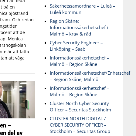
fer i att leda
Säkerhetssamordnare – Luleå –
t på en
Luleå kommun
ica Sjöstrand
t fram. Och redan
Region Skåne:
ingstiden
Informationssäkerhetschef i
ocent att de
Malmö – krav & råd
skap. Monica
Cyber Security Engineer –
varshögskolan
Linköping – Saab
te är att fatta
Informationssäkerhetschef –
tan att våga
Malmö – Region Skåne
Informationssäkerhetschef/Enhetschef
– Region Skåne, Malmö
Informationssäkerhetschef –
Malmö – Region Skåne
Cluster North Cyber Security
Officer – Securitas Stockholm
CLUSTER NORTH DIGITAL /
ken –
CYBER SECURITY OFFICER –
Stockholm – Securitas Group
 en del av