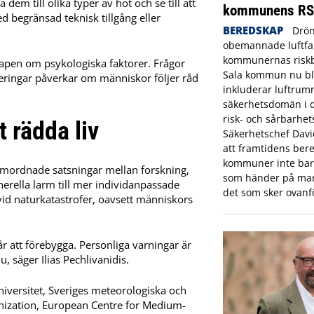
em till olika typer av hot och se till att
kommunens R
d begränsad teknisk tillgång eller
BEREDSKAP
Drön
obemannade luftfar
kommunernas riskbi
apen om psykologiska faktorer. Frågor
Sala kommun nu bl
leringar påverkar om människor följer råd
inkluderar luftrum
säkerhetsdomän i
risk- och sårbarhet
 rädda liv
Säkerhetschef Dav
att framtidens bere
kommuner inte bara
mordnade satsningar mellan forskning,
som händer på mar
enerella larm till mer individanpassade
det som sker ovanf
id naturkatastrofer, oavsett människors
år att förebygga. Personliga varningar är
, säger Ilias Pechlivanidis.
niversitet, Sveriges meteorologiska och
anization, European Centre for Medium-