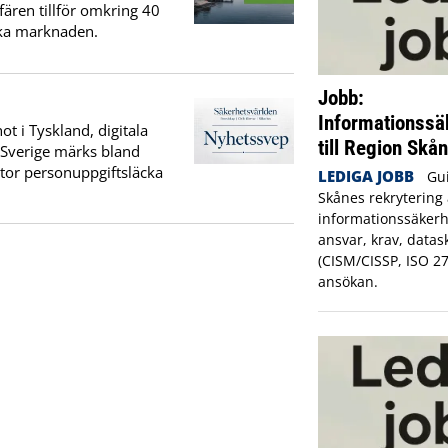
fären tillför omkring 40
ska marknaden.
Jobb:
Informationssä
t i Tyskland, digitala
till Region Skå
I Sverige märks bland
stor personuppgiftsläcka
LEDIGA JOBB
Gui
Skånes rekrytering 
informationssäkerh
ansvar, krav, datas
(CISM/CISSP, ISO 2
ansökan.