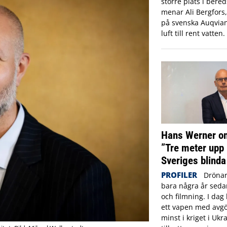
större plats i ber
menar Ali Bergfors
på svenska Auqvia
luft till rent vatten.
Hans Werner om
”Tre meter upp 
Sveriges blinda
PROFILER
Drönar
bara några år sed
och filmning. I dag 
ett vapen med avgö
minst i kriget i Ukr