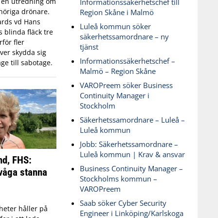
n en utredning om
Informationssäkerhetschef till
öriga drönare.
Region Skåne i Malmö
ards vd Hans
Luleå kommun söker
blinda fläck tre
säkerhetssamordnare – ny
för fler
tjänst
ver skydda sig
Informationssäkerhetschef –
ge till sabotage.
Malmö – Region Skåne
VAROPreem söker Business
Continuity Manager i
Stockholm
Säkerhetssamordnare – Luleå –
Luleå kommun
Jobb: Säkerhetssamordnare –
Luleå kommun | Krav & ansvar
nd, FHS:
Business Continuity Manager –
våga stanna
Stockholms kommun –
VAROPreem
Saab söker Cyber Security
eter håller på
Engineer i Linköping/Karlskoga