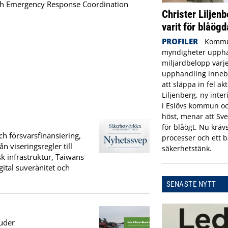
och Emergency Response Coordination
Christer Liljenb
varit för blåögd
PROFILER
Kommu
myndigheter uppha
miljardbelopp varje
upphandling innebä
att släppa in fel ak
Liljenberg, ny inte
i Eslövs kommun oc
höst, menar att Sve
för blåögt. Nu krävs
h försvarsfinansiering,
processer och ett b
n viseringsregler till
säkerhetstänk.
k infrastruktur, Taiwans
ital suveränitet och
SENASTE NYTT
uder