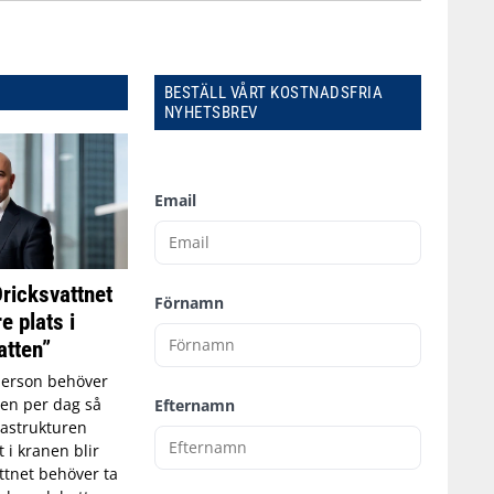
BESTÄLL VÅRT KOSTNADSFRIA
NYHETSBREV
Email
Dricksvattnet
Förnamn
e plats i
tten”
person behöver
tten per dag så
Efternamn
astrukturen
t i kranen blir
ttnet behöver ta