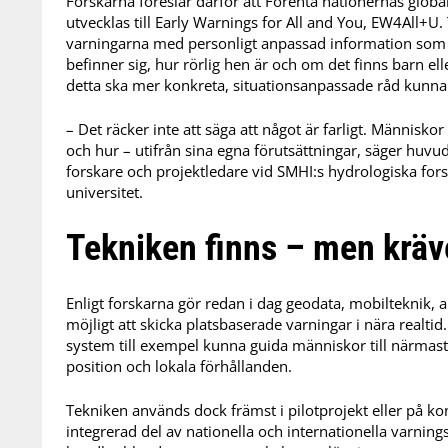
Forskarna föreslår därför att Förenta nationernas globala
utvecklas till Early Warnings for All and You, EW4All+U
varningarna med personligt anpassad information som t
befinner sig, hur rörlig hen är och om det finns barn ell
detta ska mer konkreta, situationsanpassade råd kunna
– Det räcker inte att säga att något är farligt. Människo
och hur – utifrån sina egna förutsättningar, säger huvudf
forskare och projektledare vid SMHI:s hydrologiska for
universitet.
Tekniken finns – men kräve
Enligt forskarna gör redan i dag geodata, mobilteknik, arti
möjligt att skicka platsbaserade varningar i nära realtid
system till exempel kunna guida människor till närmaste
position och lokala förhållanden.
Tekniken används dock främst i pilotprojekt eller på ko
integrerad del av nationella och internationella varnin