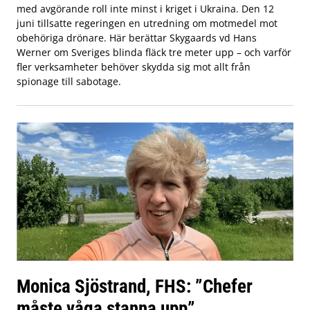
med avgörande roll inte minst i kriget i Ukraina. Den 12
juni tillsatte regeringen en utredning om motmedel mot
obehöriga drönare. Här berättar Skygaards vd Hans
Werner om Sveriges blinda fläck tre meter upp – och varför
fler verksamheter behöver skydda sig mot allt från
spionage till sabotage.
Monica Sjöstrand, FHS: ”Chefer
måste våga stanna upp”