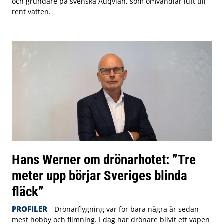
och grundare på svenska Auqvian, som omvandlar luft till
rent vatten.
Hans Werner om drönarhotet: ”Tre
meter upp börjar Sveriges blinda
fläck”
PROFILER
Drönarflygning var för bara några år sedan
mest hobby och filmning. I dag har drönare blivit ett vapen