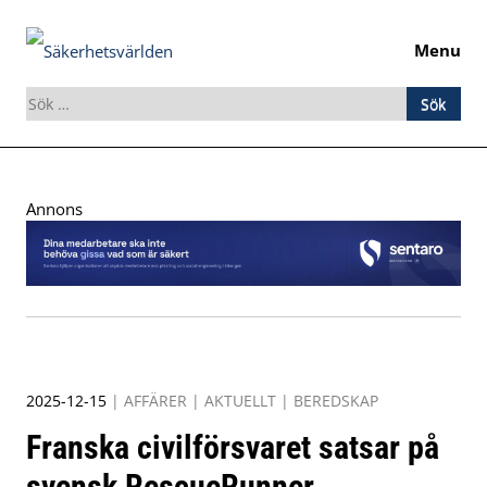
Menu
Sök
efter:
Skip
to
Annons
content
2025-12-15
|
AFFÄRER
|
AKTUELLT
|
BEREDSKAP
Franska civilförsvaret satsar på
svensk RescueRunner