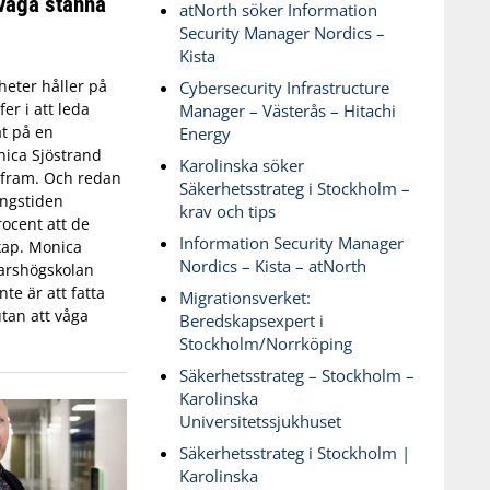
våga stanna
atNorth söker Information
Security Manager Nordics –
Kista
eter håller på
Cybersecurity Infrastructure
fer i att leda
Manager – Västerås – Hitachi
t på en
Energy
ica Sjöstrand
Karolinska söker
t fram. Och redan
Säkerhetsstrateg i Stockholm –
ingstiden
krav och tips
ocent att de
Information Security Manager
skap. Monica
Nordics – Kista – atNorth
varshögskolan
te är att fatta
Migrationsverket:
tan att våga
Beredskapsexpert i
Stockholm/Norrköping
Säkerhetsstrateg – Stockholm –
Karolinska
Universitetssjukhuset
Säkerhetsstrateg i Stockholm |
Karolinska