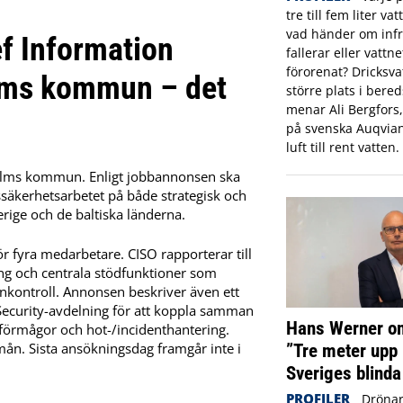
tre till fem liter va
vad händer om infr
ef Information
fallerar eller vattne
förorenat? Dricksva
olms kommun – det
större plats i ber
menar Ali Bergfors
på svenska Auqvia
luft till rent vatten.
kholms kommun. Enligt jobbannonsen ska
säkerhetsarbetet på både strategisk och
rige och de baltiska länderna.
ör fyra medarbetare. CISO rapporterar till
ing och centrala stödfunktioner som
rnkontroll. Annonsen beskriver även ett
Security-avdelning för att koppla samman
Hans Werner om
rförmågor och hot-/incidenthantering.
ån. Sista ansökningsdag framgår inte i
”Tre meter upp 
Sveriges blinda
PROFILER
Drönar