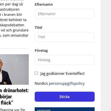
tten per dag så
Efternamn
astrukturen
t i kranen blir
ttnet behöver ta
edskapsdebatten
Titel
, vd och grundare
n, som omvandlar
Företag
Jag godkänner Eventeffect
Nordics
personuppgiftspolicy
 drönarhotet:
börjar
Skicka
 fläck”
flygning var för