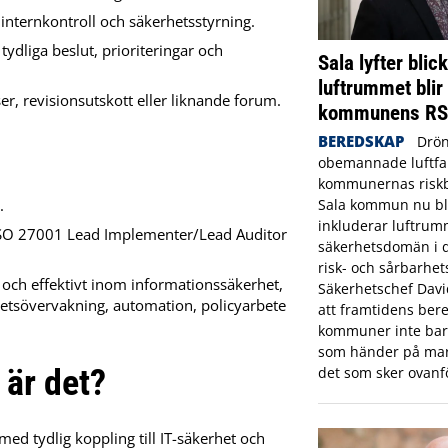
 internkontroll och säkerhetsstyrning.
tydliga beslut, prioriteringar och
Sala lyfter blic
luftrummet blir
ser, revisionsutskott eller liknande forum.
kommunens R
BEREDSKAP
Drön
obemannade luftfar
kommunernas riskbi
.
Sala kommun nu bl
inkluderar luftrum
, ISO 27001 Lead Implementer/Lead Auditor
säkerhetsdomän i
risk- och sårbarhet
t och effektivt inom informationssäkerhet,
Säkerhetschef Dav
hetsövervakning, automation, policyarbete
att framtidens bere
kommuner inte bara
som händer på mar
 är det?
det som sker ovanf
ed tydlig koppling till IT-säkerhet och