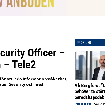
PROFILER
curity Officer –
 – Tele2
ör att leda informationssäkerhet,
yber Security och med
Ali Bergfors: ”
behöver ta störr
beredskapsdeba
PROFILER
Varje 