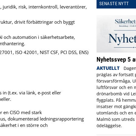
SENASTE NYTT
ridik, risk, internkontroll, leverantörer,
ktur, drivit förbättringar och byggt
AI och automation i säkerhetsarbete,
nthantering.
 27001, ISO 42001, NIST CSF, PCI DSS, ENS)
Nyhetssvep 5 a
AKTUELLT
Dagen
präglas av fortsatt
försvarsförmåga, U
luftförsvar och en 
n (t.ex. via länk, e-post eller
drönarbomb vid Lei
eller.
flygplats. På hemm
insatser mot gängk
er en CISO med stark
utomlands och en e
okus, dokumenterad ledningsrapportering
Malmö som utreds 
äkerhet i en större och
ödeläggelse.