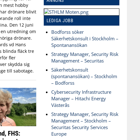
ANNONS
an mest hobby
har drönare blivit
rande roll inte
LEDIGA JOBB
aina. Den 12 juni
n en utredning om
Bodforss söker
öriga drönare.
Säkerhetskonsult i Stockholm –
ards vd Hans
Spontanansökan
blinda fläck tre
Strategy Manager, Security Risk
för fler
Management – Securitas
ver skydda sig
Säkerhetskonsult
ge till sabotage.
(spontanansökan) – Stockholm
– Bodforss
Cybersecurity Infrastructure
Manager – Hitachi Energy
Västerås
Strategy Manager, Security Risk
Management – Stockholm –
Securitas Security Services
nd, FHS:
Europe