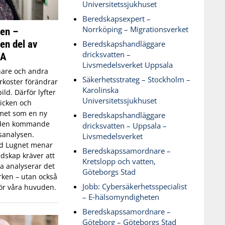
Universitetssjukhuset
Beredskapsexpert –
Norrköping – Migrationsverket
ken –
 en del av
Beredskapshandläggare
dricksvatten –
SA
Livsmedelsverket Uppsala
are och andra
Säkerhetsstrateg – Stockholm –
koster förändrar
Karolinska
ld. Därför lyfter
Universitetssjukhuset
icken och
met som en ny
Beredskapshandläggare
 den kommande
dricksvatten – Uppsala –
sanalysen.
Livsmedelsverket
id Lugnet menar
Beredskapssamordnare –
dskap kräver att
Kretslopp och vatten,
 analyserar det
Göteborgs Stad
ken – utan också
Jobb: Cybersäkerhetsspecialist
ör våra huvuden.
– E‑hälsomyndigheten
Beredskapssamordnare –
Göteborg – Göteborgs Stad