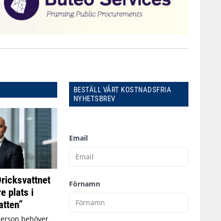
BESTÄLL VÅRT KOSTNADSFRIA
NYHETSBREV
Email
Dricksvattnet
Förnamn
e plats i
tten”
person behöver