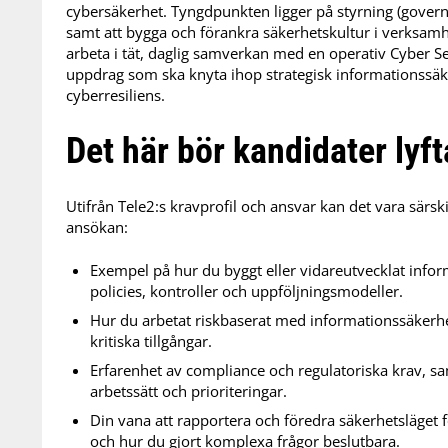
cybersäkerhet. Tyngdpunkten ligger på styrning (governa
samt att bygga och förankra säkerhetskultur i verksamh
arbeta i tät, daglig samverkan med en operativ Cyber Sec
uppdrag som ska knyta ihop strategisk informationssä
cyberresiliens.
Det här bör kandidater lyf
Utifrån Tele2:s kravprofil och ansvar kan det vara särskil
ansökan:
Exempel på hur du byggt eller vidareutvecklat infor
policies, kontroller och uppföljningsmodeller.
Hur du arbetat riskbaserat med informationssäkerhet
kritiska tillgångar.
Erfarenhet av compliance och regulatoriska krav, sam
arbetssätt och prioriteringar.
Din vana att rapportera och föredra säkerhetsläget f
och hur du gjort komplexa frågor beslutbara.