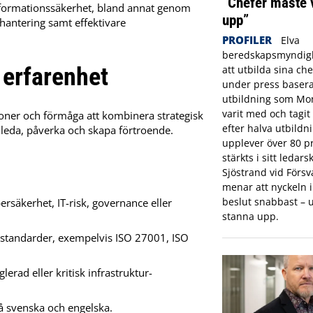
”Chefer måste 
informationssäkerhet, bland annat genom
upp”
thantering samt effektivare
PROFILER
Elva
beredskapsmyndigh
 erfarenhet
att utbilda sina che
under press basera
utbildning som Mon
varit med och tagi
oner och förmåga att kombinera strategisk
efter halva utbildn
leda, påverka och skapa förtroende.
upplever över 80 pr
stärkts i sitt ledar
Sjöstrand vid Förs
menar att nyckeln in
beslut snabbast – u
rsäkerhet, IT-risk, governance eller
stanna upp.
 standarder, exempelvis ISO 27001, ISO
lerad eller kritisk infrastruktur-
å svenska och engelska.