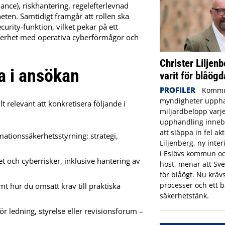
nce), riskhantering, regelefterlevnad
eten. Samtidigt framgår att rollen ska
urity-funktion, vilket pekar på ett
kerhet med operativa cyberförmågor och
Christer Liljenb
ta i ansökan
varit för blåögd
PROFILER
Kommu
myndigheter uppha
t relevant att konkretisera följande i
miljardbelopp varje
upphandling innebä
att släppa in fel ak
mationssäkerhetsstyrning: strategi,
Liljenberg, ny inte
i Eslövs kommun oc
 och cyberrisker, inklusive hantering av
höst, menar att Sve
för blåögt. Nu krävs
processer och ett b
t hur du omsatt krav till praktiska
säkerhetstänk.
ör ledning, styrelse eller revisionsforum –