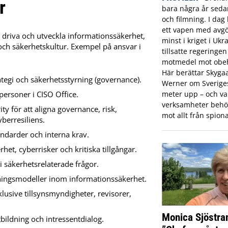
r
bara några år sed
och filmning. I dag 
ett vapen med avgö
t driva och utveckla informationssäkerhet,
minst i kriget i Ukr
och säkerhetskultur. Exempel på ansvar i
tillsatte regeringe
motmedel mot obeh
Här berättar Skyga
tegi och säkerhetsstyrning (governance).
Werner om Sveriges 
meter upp – och var
personer i CISO Office.
verksamheter behö
y för att aligna governance, risk,
mot allt från spiona
berresiliens.
tandarder och interna krav.
het, cyberrisker och kritiska tillgångar.
i säkerhetsrelaterade frågor.
ljningsmodeller inom informationssäkerhet.
lusive tillsynsmyndigheter, revisorer,
Monica Sjöstra
ildning och intressentdialog.