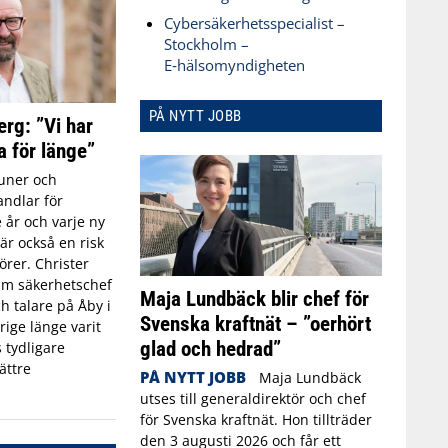
Cybersäkerhetsspecialist –
Stockholm –
E‑hälsomyndigheten
PÅ NYTT JOBB
erg: ”Vi har
a för länge”
ner och
ndlar för
 år och varje ny
r också en risk
törer. Christer
rim säkerhetschef
Maja Lundbäck blir chef för
h talare på Åby i
Svenska kraftnät – ”oerhört
rige länge varit
glad och hedrad”
 tydligare
ättre
PÅ NYTT JOBB
Maja Lundbäck
utses till generaldirektör och chef
för Svenska kraftnät. Hon tillträder
den 3 augusti 2026 och får ett