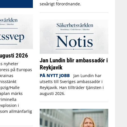
sexårigt förordnande.
ugusti 2026
Jan Lundin blir ambassadör i
s nyheter
Reykjavik
 press på Europas
PÅ NYTT JOBB
Jan Lundin har
krainas
utsetts till Sveriges ambassadör i
misstänkt
Reykjavik. Han tillträder tjänsten i
pzig/Halle
augusti 2026.
aplan märks
riminella
xplosion i
som allmänfarlig