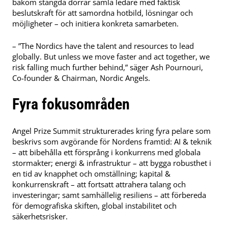
bakom stängda dörrar samla ledare med faktisk
beslutskraft för att samordna hotbild, lösningar och
möjligheter – och initiera konkreta samarbeten.
– ”The Nordics have the talent and resources to lead
globally. But unless we move faster and act together, we
risk falling much further behind,” säger Ash Pournouri,
Co-founder & Chairman, Nordic Angels.
Fyra fokusområden
Angel Prize Summit strukturerades kring fyra pelare som
beskrivs som avgörande för Nordens framtid: AI & teknik
– att bibehålla ett försprång i konkurrens med globala
stormakter; energi & infrastruktur – att bygga robusthet i
en tid av knapphet och omställning; kapital &
konkurrenskraft – att fortsatt attrahera talang och
investeringar; samt samhällelig resiliens – att förbereda
för demografiska skiften, global instabilitet och
säkerhetsrisker.