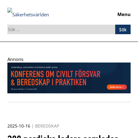
Menu
Sök
efter:
Skip
to
Annons
content
2025-10-16
|
BEREDSKAP