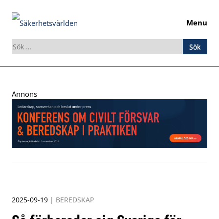
Menu
Sök
efter:
Skip
to
Annons
content
2025-09-19
|
BEREDSKAP