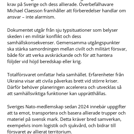
krav på Sverige och dess allierade. Överbefälhavare
Michael Claesson framhåller att förberedelser handlar om
ansvar – inte alarmism.
Dokumentet utgår från sju typsituationer som belyser
skeden i en militär konflikt och dess
samhällskonsekvenser. Gemensamma utgångspunkter
ska stärka samordningen mellan civilt och militärt försvar,
både för att verka avskräckande och för att hantera
följder vid höjd beredskap eller krig.
Totalförsvaret omfattar hela samhället. Erfarenheter från
Ukraina visar att civila påverkas brett vid större kriser.
Därför behöver planeringen accelerera och utvecklas så
att samhällsviktiga funktioner kan upprätthållas.
Sveriges Nato-medlemskap sedan 2024 innebär uppgifter
att ta emot, transportera och basera allierade trupper och
materiel på svensk mark. Detta kräver bred samverkan,
exempelvis inom logistik och sjukvård, och bidrar till
försvaret av allierat territorium.