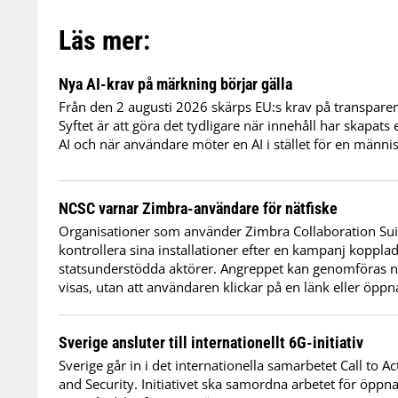
Läs mer:
Nya AI-krav på märkning börjar gälla
Från den 2 augusti 2026 skärps EU:s krav på transparen
Syftet är att göra det tydligare när innehåll har skapat
AI och när användare möter en AI i stället för en männi
NCSC varnar Zimbra-användare för nätfiske
Organisationer som använder Zimbra Collaboration Su
kontrollera sina installationer efter en kampanj kopplad 
statsunderstödda aktörer. Angreppet kan genomföras nä
visas, utan att användaren klickar på en länk eller öppn
Sverige ansluter till internationellt 6G-initiativ
Sverige går in i det internationella samarbetet Call to A
and Security. Initiativet ska samordna arbetet för öppna