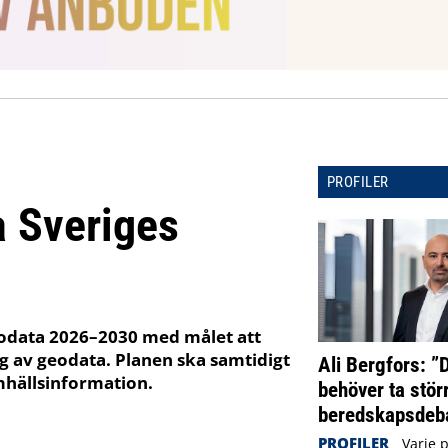
PROFILER
a Sveriges
geodata 2026–2030 med målet att
g av geodata. Planen ska samtidigt
Ali Bergfors: ”
mhällsinformation.
behöver ta störr
beredskapsdeba
PROFILER
Varje 