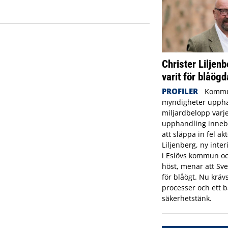
Christer Liljenb
varit för blåögd
PROFILER
Kommu
myndigheter uppha
miljardbelopp varje
upphandling innebä
att släppa in fel ak
Liljenberg, ny inte
i Eslövs kommun oc
höst, menar att Sve
för blåögt. Nu krävs
processer och ett b
säkerhetstänk.