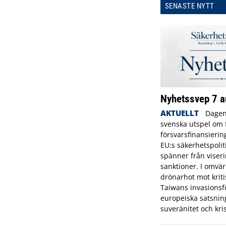
SENASTE NYTT
Nyhetssvep 7 a
AKTUELLT
Dagen
svenska utspel om f
försvarsfinansierin
EU:s säkerhetspolit
spänner från viserin
sanktioner. I omvä
drönarhot mot kriti
Taiwans invasionsf
europeiska satsning
suveränitet och kr