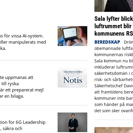
Sala lyfter blic
luftrummet blir
kommunens R
s för vissa AI-system.
s eller manipulerats med
BEREDSKAP
Drön
ska.
obemannade luftfar
kommunernas riskbi
Sala kommun nu bl
inkluderar luftrum
säkerhetsdomän i
ite uppmanas att
risk- och sårbarhet
till ryska
Säkerhetschef Dav
r ett preparerat mejl
att framtidens bere
ar en bilaga.
kommuner inte bara
som händer på mar
det som sker ovanf
ction for 6G Leadership
, säkra och