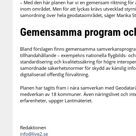
– Med den här planen har vi en gemensam riktning för a
inom området. Men för att lyckas krävs utvecklad styrni
samordning över hela geodataområdet, säger Marika S
Gemensamma program och 
Bland förslagen finns gemensamma samverkansprogram 
tillhandahållande – exempelvis nationella flygbilds- o
standardisering och kvalitetssäkring för högre interoper
samordnade säkerhetsnormer för skydd av känslig inform
digitaliserad offentlig förvaltning.
Planen har tagits fram i nära samverkan med Geodatar
medverkan av 18 kommuner. Även näringslivet och inter
erfarenheter, uppger Lantmäteriet.
Redaktionen
info@live2.se