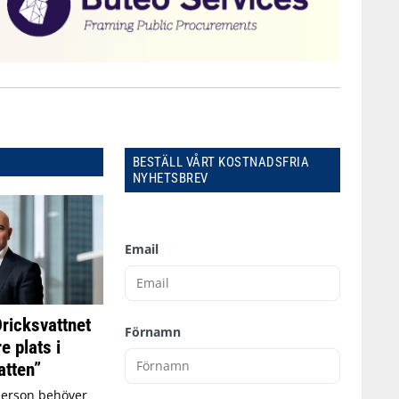
BESTÄLL VÅRT KOSTNADSFRIA
NYHETSBREV
Email
Dricksvattnet
Förnamn
e plats i
tten”
person behöver