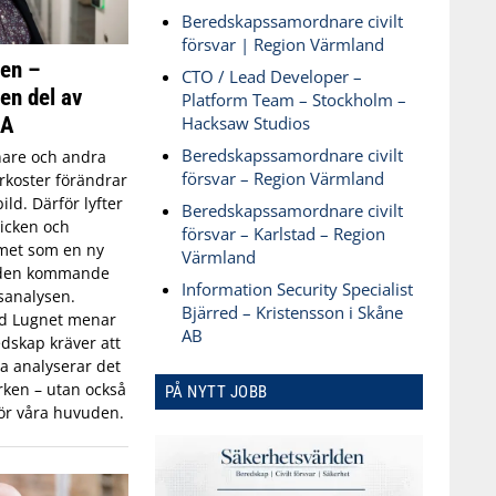
Beredskapssamordnare civilt
försvar | Region Värmland
ken –
CTO / Lead Developer –
 en del av
Platform Team – Stockholm –
SA
Hacksaw Studios
Beredskapssamordnare civilt
are och andra
försvar – Region Värmland
koster förändrar
ld. Därför lyfter
Beredskapssamordnare civilt
icken och
försvar – Karlstad – Region
met som en ny
Värmland
 den kommande
Information Security Specialist
sanalysen.
Bjärred – Kristensson i Skåne
id Lugnet menar
AB
dskap kräver att
 analyserar det
ken – utan också
PÅ NYTT JOBB
ör våra huvuden.