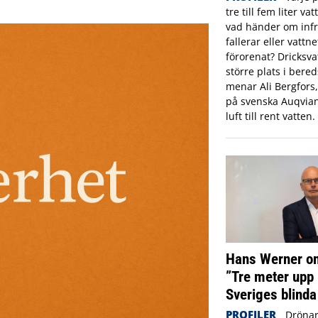
tre till fem liter va
vad händer om infr
fallerar eller vattne
förorenat? Dricksva
större plats i ber
menar Ali Bergfors
på svenska Auqvia
luft till rent vatten.
Hans Werner om
”Tre meter upp 
Sveriges blinda
PROFILER
Drönar