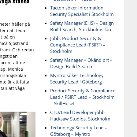
våga stanna
Tacton söker Information
Security Specialist i Stockholm
Safety Manager (EHS) – Design
eter håller på
Build Search, Stockholms län
fer i att leda
t på en
Jobb: Product Security &
ica Sjöstrand
Compliance Lead (PSIRT) –
t fram. Och redan
Stockholm
ingstiden
Safety Manager – Okänd ort –
ocent att de
Design Build Search
skap. Monica
Myntro söker Technology
varshögskolan
Security Lead i Göteborg
te är att fatta
tan att våga
Product Security & Compliance
Lead / PSIRT Lead – Stockholm
– SkillHuset
CTO/Lead Developer jobb –
Hacksaw Studios, Stockholm
Technology Security Lead –
Göteborg – Myntro