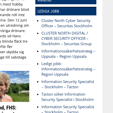
ANNONS
an mest hobby
har drönare blivit
LEDIGA JOBB
rande roll inte
aina. Den 12 juni
Cluster North Cyber Security
n en utredning om
Officer – Securitas Stockholm
öriga drönare.
CLUSTER NORTH DIGITAL /
ards vd Hans
CYBER SECURITY OFFICER –
blinda fläck tre
Stockholm – Securitas Group
för fler
Informationssäkerhetsstrateg –
ver skydda sig
Uppsala – Region Uppsala
ge till sabotage.
Ledigt jobb:
Informationssäkerhetsstrateg –
Region Uppsala
Information Security Specialist
– Stockholm – Tacton
Tacton söker Information
Security Specialist i Stockholm
Information Security Specialist
nd, FHS:
– Stockholm – Tacton