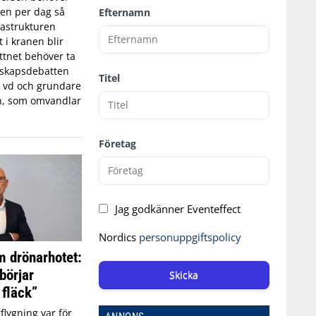
tten per dag så
Efternamn
astrukturen
t i kranen blir
ttnet behöver ta
edskapsdebatten
Titel
, vd och grundare
n, som omvandlar
Företag
Jag godkänner Eventeffect
Nordics
personuppgiftspolicy
 drönarhotet:
börjar
Skicka
 fläck”
flygning var för