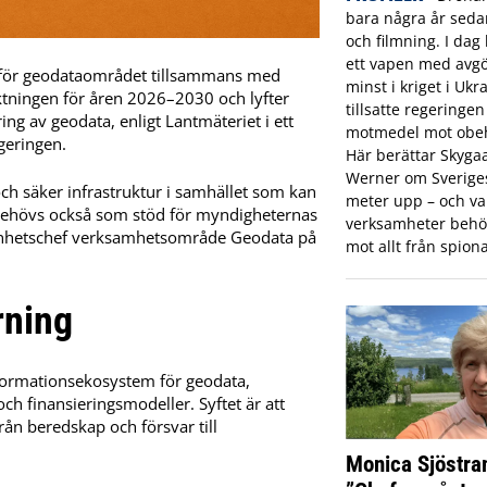
bara några år sed
och filmning. I dag 
ett vapen med avgö
an för geodataområdet tillsammans med
minst i kriget i Ukr
ktningen för åren 2026–2030 och lyfter
tillsatte regeringe
g av geodata, enligt Lantmäteriet i ett
motmedel mot obeh
geringen.
Här berättar Skyga
Werner om Sveriges 
ch säker infrastruktur i samhället som kan
meter upp – och var
n behövs också som stöd för myndigheternas
verksamheter behö
, enhetschef verksamhetsområde Geodata på
mot allt från spiona
rning
formationsekosystem för geodata,
och finansieringsmodeller. Syftet är att
rån beredskap och försvar till
Monica Sjöstra