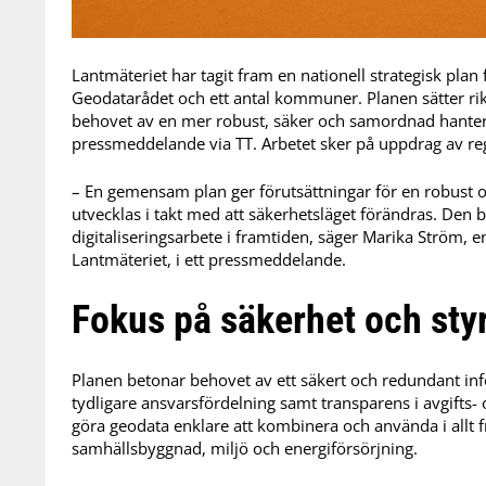
Lantmäteriet har tagit fram en nationell strategisk pl
Geodatarådet och ett antal kommuner. Planen sätter ri
behovet av en mer robust, säker och samordnad hanterin
pressmeddelande via TT. Arbetet sker på uppdrag av re
– En gemensam plan ger förutsättningar för en robust o
utvecklas i takt med att säkerhetsläget förändras. De
digitaliseringsarbete i framtiden, säger Marika Ström
Lantmäteriet, i ett pressmeddelande.
Fokus på säkerhet och sty
Planen betonar behovet av ett säkert och redundant in
tydligare ansvarsfördelning samt transparens i avgifts- 
göra geodata enklare att kombinera och använda i allt f
samhällsbyggnad, miljö och energiförsörjning.