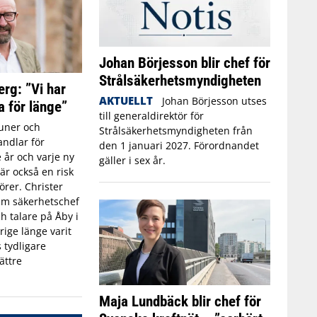
Johan Börjesson blir chef för
Strålsäkerhetsmyndigheten
erg: ”Vi har
AKTUELLT
Johan Börjesson utses
a för länge”
till generaldirektör för
ner och
Strålsäkerhetsmyndigheten från
ndlar för
den 1 januari 2027. Förordnandet
 år och varje ny
gäller i sex år.
r också en risk
törer. Christer
rim säkerhetschef
h talare på Åby i
rige länge varit
 tydligare
ättre
Maja Lundbäck blir chef för