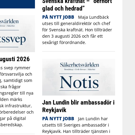
Svenska kraftnät – ”oerhört
glad och hedrad”
PÅ NYTT JOBB
Maja Lundbäck
utses till generaldirektör och chef
för Svenska kraftnät. Hon tillträder
den 3 augusti 2026 och får ett
sexårigt förordnande.
ugusti 2026
s svep rymmer
örsvarsvilja och
g, samtidigt som
iska frågor
gsregler till nya
rlden märks
Jan Lundin blir ambassadör i
sk infrastruktur,
Reykjavik
örberedelser och
PÅ NYTT JOBB
ar på digital
Jan Lundin har
isberedskap.
utsetts till Sveriges ambassadör i
Reykjavik. Han tillträder tjänsten i