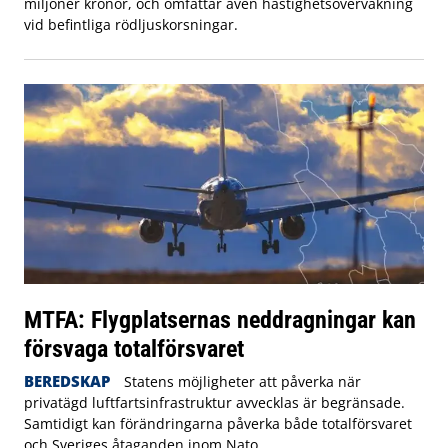
miljoner kronor, och omfattar även hastighetsövervakning
vid befintliga rödljuskorsningar.
MTFA: Flygplatsernas neddragningar kan
försvaga totalförsvaret
BEREDSKAP
Statens möjligheter att påverka när
privatägd luftfartsinfrastruktur avvecklas är begränsade.
Samtidigt kan förändringarna påverka både totalförsvaret
och Sveriges åtaganden inom Nato.