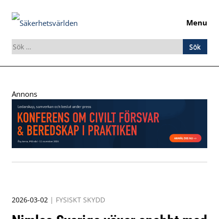
Menu
Sök
efter:
Skip
to
Annons
content
2026-03-02
|
FYSISKT SKYDD