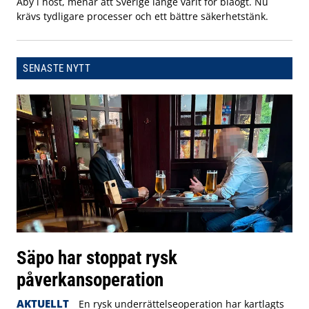
Åby i höst, menar att Sverige länge varit för blåögt. Nu
krävs tydligare processer och ett bättre säkerhetstänk.
SENASTE NYTT
Säpo har stoppat rysk
påverkansoperation
AKTUELLT
En rysk underrättelseoperation har kartlagts