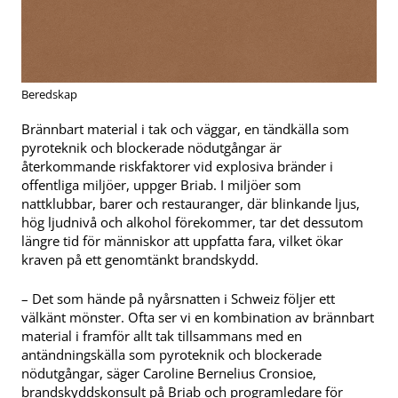
Beredskap
Brännbart material i tak och väggar, en tändkälla som
pyroteknik och blockerade nödutgångar är
återkommande riskfaktorer vid explosiva bränder i
offentliga miljöer, uppger Briab. I miljöer som
nattklubbar, barer och restauranger, där blinkande ljus,
hög ljudnivå och alkohol förekommer, tar det dessutom
längre tid för människor att uppfatta fara, vilket ökar
kraven på ett genomtänkt brandskydd.
– Det som hände på nyårsnatten i Schweiz följer ett
välkänt mönster. Ofta ser vi en kombination av brännbart
material i framför allt tak tillsammans med en
antändningskälla som pyroteknik och blockerade
nödutgångar, säger Caroline Bernelius Cronsioe,
brandskyddskonsult på Briab och programledare för