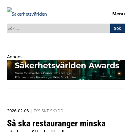
Menu
Sök
efter:
Skip
to
Annons
content
2026-02-03
|
FYSISKT SKYDD
Så ska restauranger minska