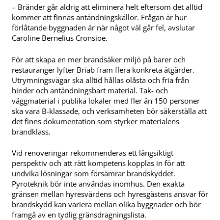
– Bränder går aldrig att eliminera helt eftersom det alltid
kommer att finnas antändningskällor. Frågan är hur
förlåtande byggnaden är när något väl går fel, avslutar
Caroline Bernelius Cronsioe.
För att skapa en mer brandsäker miljö på barer och
restauranger lyfter Briab fram flera konkreta åtgärder.
Utrymningsvägar ska alltid hållas olåsta och fria från
hinder och antändningsbart material. Tak- och
väggmaterial i publika lokaler med fler än 150 personer
ska vara B-klassade, och verksamheten bör säkerställa att
det finns dokumentation som styrker materialens
brandklass.
Vid renoveringar rekommenderas ett långsiktigt
perspektiv och att rätt kompetens kopplas in för att
undvika lösningar som försämrar brandskyddet.
Pyroteknik bör inte användas inomhus. Den exakta
gränsen mellan hyresvärdens och hyresgästens ansvar för
brandskydd kan variera mellan olika byggnader och bör
framgå av en tydlig gränsdragningslista.