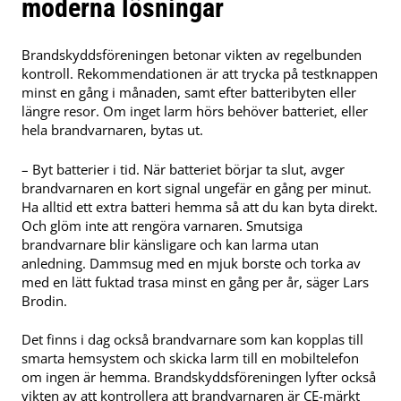
moderna lösningar
Brandskyddsföreningen betonar vikten av regelbunden
kontroll. Rekommendationen är att trycka på testknappen
minst en gång i månaden, samt efter batteribyten eller
längre resor. Om inget larm hörs behöver batteriet, eller
hela brandvarnaren, bytas ut.
– Byt batterier i tid. När batteriet börjar ta slut, avger
brandvarnaren en kort signal ungefär en gång per minut.
Ha alltid ett extra batteri hemma så att du kan byta direkt.
Och glöm inte att rengöra varnaren. Smutsiga
brandvarnare blir känsligare och kan larma utan
anledning. Dammsug med en mjuk borste och torka av
med en lätt fuktad trasa minst en gång per år, säger Lars
Brodin.
Det finns i dag också brandvarnare som kan kopplas till
smarta hemsystem och skicka larm till en mobiltelefon
om ingen är hemma. Brandskyddsföreningen lyfter också
vikten av att kontrollera att brandvarnaren är CE-märkt