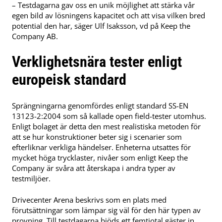
– Testdagarna gav oss en unik möjlighet att stärka vår
egen bild av lösningens kapacitet och att visa vilken bred
potential den har, säger Ulf Isaksson, vd på Keep the
Company AB.
Verklighetsnära tester enligt
europeisk standard
Sprängningarna genomfördes enligt standard SS-EN
13123-2:2004 som så kallade open field-tester utomhus.
Enligt bolaget är detta den mest realistiska metoden för
att se hur konstruktioner beter sig i scenarier som
efterliknar verkliga händelser. Enheterna utsattes för
mycket höga trycklaster, nivåer som enligt Keep the
Company är svåra att återskapa i andra typer av
testmiljöer.
Drivecenter Arena beskrivs som en plats med
förutsättningar som lämpar sig väl för den här typen av
provning. Till testdagarna bjöds ett femtiotal gäster in,