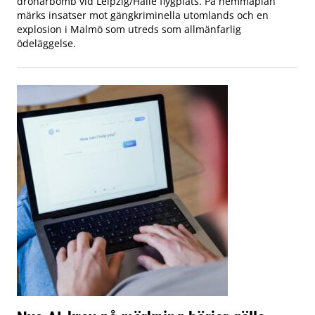
drönarbomb vid Leipzig/Halle flygplats. På hemmaplan
märks insatser mot gängkriminella utomlands och en
explosion i Malmö som utreds som allmänfarlig
ödeläggelse.