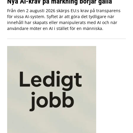
Nya AI-krav på märkning börjar gälla
Från den 2 augusti 2026 skärps EU:s krav på transparens
för vissa AI-system. Syftet är att göra det tydligare när
innehåll har skapats eller manipulerats med AI och när
användare möter en AI i stället för en människa.