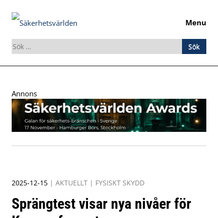
Menu
Sök
efter:
Skip
to
Annons
content
2025-12-15
|
AKTUELLT
|
FYSISKT SKYDD
Sprängtest visar nya nivåer för