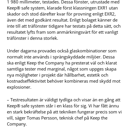
1 980 millimeter, testades. Dessa fönster, utrustade med
Keep® safe system, klarade först klassningen EXR1 utan
skador och stod därefter kvar för provning enligt EXR2,
även det med godkänt resultat. Enligt bolaget känner de
inte till att träfönster tidigare har testats på detta sätt, och
resultatet lyfts fram som anmärkningsvärt för ett vanligt
träfönster i denna storlek.
Under dagarna provades också glaskombinationer som
normalt inte används i sprängskyddade miljöer. Dessa
ska enligt Keep the Company ha presterat väl och klarat
samtliga tester med marginal, något som uppges skapa
nya möjligheter i projekt där hållbarhet, estetik och
kostnadseffektivitet behöver kombineras med skydd mot
explosioner.
– Testresultaten är väldigt tydliga och visar än en gång att
Keep® safe system står i en klass för sig. Vi har fått ännu
en stark bekräftelse på att tekniken fungerar precis som vi
vill, säger Tomas Persson, teknisk chef på Keep the
Company.