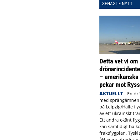
SENASTE NYTT
Detta vet vi om
drönarincidente
– amerikanska 
pekar mot Ryss
AKTUELLT
En dr
med sprängämnen 
på Leipzig/Halle fly
av ett ukrainskt tra
Ett andra okänt fl
kan samtidigt ha ko
fraktflygplan. Tysk
åklagare utreder n