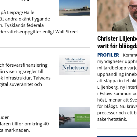
på Leipzig/Halle
 Ett andra okänt flygande
n. Tysklands federala
rrättelseuppgifter enligt Wall Street
Christer Liljenb
varit för blåögd
PROFILER
Kommu
myndigheter uppha
h försvarsfinansiering,
miljardbelopp varje
n viseringsregler till
upphandling innebä
k infrastruktur, Taiwans
att släppa in fel ak
ital suveränitet och
Liljenberg, ny inte
i Eslövs kommun oc
höst, menar att Sve
för blåögt. Nu krävs
processer och ett b
uder
säkerhetstänk.
fären tillför omkring 40
ska marknaden.