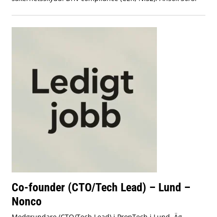
Co-founder (CTO/Tech Lead) – Lund –
Nonco
Medgrundare (CTO/Tech Lead) i PropTech i Lund. Äg