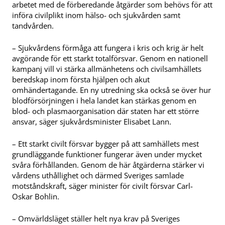
arbetet med de förberedande åtgärder som behövs för att
införa civilplikt inom hälso- och sjukvården samt
tandvården.
– Sjukvårdens förmåga att fungera i kris och krig är helt
avgörande för ett starkt totalförsvar. Genom en nationell
kampanj vill vi stärka allmänhetens och civilsamhällets
beredskap inom första hjälpen och akut
omhändertagande. En ny utredning ska också se över hur
blodförsörjningen i hela landet kan stärkas genom en
blod- och plasmaorganisation där staten har ett större
ansvar, säger sjukvårdsminister Elisabet Lann.
– Ett starkt civilt försvar bygger på att samhällets mest
grundläggande funktioner fungerar även under mycket
svåra förhållanden. Genom de här åtgärderna stärker vi
vårdens uthållighet och därmed Sveriges samlade
motståndskraft, säger minister för civilt försvar Carl-
Oskar Bohlin.
– Omvärldsläget ställer helt nya krav på Sveriges