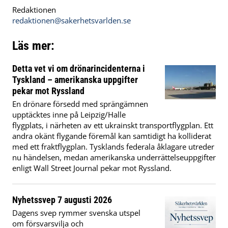
Redaktionen
redaktionen@sakerhetsvarlden.se
Läs mer:
Detta vet vi om drönarincidenterna i
Tyskland – amerikanska uppgifter
pekar mot Ryssland
En drönare försedd med sprängämnen
upptäcktes inne på Leipzig/Halle
flygplats, i närheten av ett ukrainskt transportflygplan. Ett
andra okänt flygande föremål kan samtidigt ha kolliderat
med ett fraktflygplan. Tysklands federala åklagare utreder
nu händelsen, medan amerikanska underrättelseuppgifter
enligt Wall Street Journal pekar mot Ryssland.
Nyhetssvep 7 augusti 2026
Dagens svep rymmer svenska utspel
om försvarsvilja och