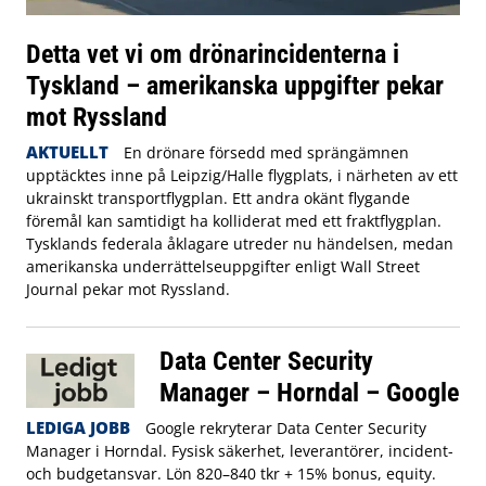
Detta vet vi om drönarincidenterna i
Tyskland – amerikanska uppgifter pekar
mot Ryssland
AKTUELLT
En drönare försedd med sprängämnen
upptäcktes inne på Leipzig/Halle flygplats, i närheten av ett
ukrainskt transportflygplan. Ett andra okänt flygande
föremål kan samtidigt ha kolliderat med ett fraktflygplan.
Tysklands federala åklagare utreder nu händelsen, medan
amerikanska underrättelseuppgifter enligt Wall Street
Journal pekar mot Ryssland.
Data Center Security
Manager – Horndal – Google
LEDIGA JOBB
Google rekryterar Data Center Security
Manager i Horndal. Fysisk säkerhet, leverantörer, incident-
och budgetansvar. Lön 820–840 tkr + 15% bonus, equity.