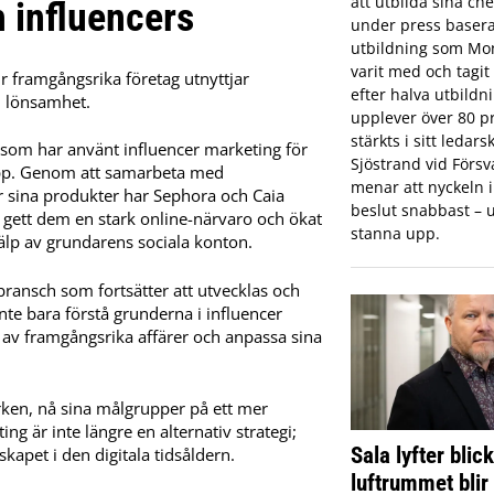
att utbilda sina che
 influencers
under press basera
utbildning som Mon
varit med och tagi
ur framgångsrika företag utnyttjar
efter halva utbildn
n lönsamhet.
upplever över 80 pr
stärkts i sitt ledar
som har använt influencer marketing för
Sjöstrand vid Förs
rupp. Genom att samarbeta med
menar att nyckeln in
 sina produkter har Sephora och Caia
beslut snabbast – u
gett dem en stark online-närvaro och ökat
stanna upp.
hjälp av grundarens sociala konton.
ransch som fortsätter att utvecklas och
inte bara förstå grunderna i influencer
g av framgångsrika affärer och anpassa sina
ken, nå sina målgrupper på ett mer
ng är inte längre en alternativ strategi;
Sala lyfter blic
kapet i den digitala tidsåldern.
luftrummet blir