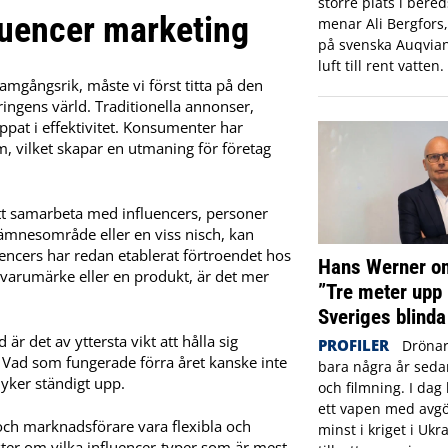
större plats i ber
fluencer marketing
menar Ali Bergfors
på svenska Auqvia
luft till rent vatten.
ramgångsrik, måste vi först titta på den
ngens värld. Traditionella annonser,
appat i effektivitet. Konsumenter har
m, vilket skapar en utmaning för företag
tt samarbeta med influencers, personer
 ämnesområde eller en viss nisch, kan
uencers har redan etablerat förtroendet hos
Hans Werner om
 varumärke eller en produkt, är det mer
”Tre meter upp 
Sveriges blinda
är det av yttersta vikt att hålla sig
PROFILER
Drönar
Vad som fungerade förra året kanske inte
bara några år sed
dyker ständigt upp.
och filmning. I dag 
ett vapen med avgö
och marknadsförare vara flexibla och
minst i kriget i Ukr
kter om vilka influencer-typer som är mest