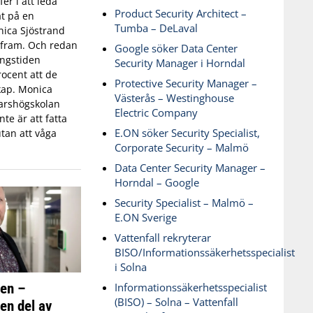
fer i att leda
Product Security Architect –
t på en
Tumba – DeLaval
ica Sjöstrand
t fram. Och redan
Google söker Data Center
ingstiden
Security Manager i Horndal
ocent att de
Protective Security Manager –
skap. Monica
Västerås – Westinghouse
varshögskolan
Electric Company
te är att fatta
E.ON söker Security Specialist,
tan att våga
Corporate Security – Malmö
Data Center Security Manager –
Horndal – Google
Security Specialist – Malmö –
E.ON Sverige
Vattenfall rekryterar
BISO/Informationssäkerhetsspecialist
i Solna
ken –
Informationssäkerhetsspecialist
(BISO) – Solna – Vattenfall
 en del av