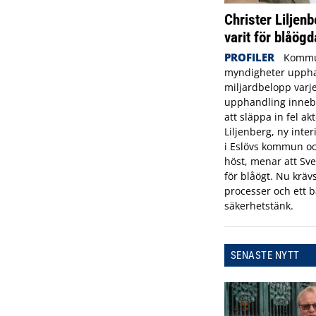
Christer Liljenb
varit för blåögd
PROFILER
Kommu
myndigheter uppha
miljardbelopp varje
upphandling innebä
att släppa in fel ak
Liljenberg, ny inte
i Eslövs kommun oc
höst, menar att Sve
för blåögt. Nu krävs
processer och ett b
säkerhetstänk.
SENASTE NYTT