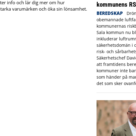
eter info och lär dig mer om hur
kommunens R
a starka varumärken och öka sin lönsamhet.
BEREDSKAP
Drön
obemannade luftfar
kommunernas riskbi
Sala kommun nu bl
inkluderar luftrum
säkerhetsdomän i
risk- och sårbarhet
Säkerhetschef Dav
att framtidens bere
kommuner inte bara
som händer på mar
det som sker ovanf