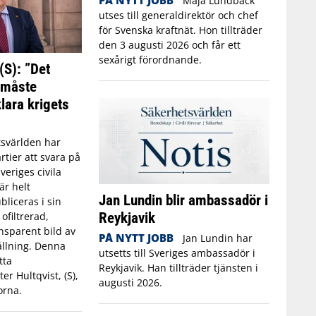
Maja Lundbäck
utses till generaldirektör och chef
för Svenska kraftnät. Hon tillträder
den 3 augusti 2026 och får ett
sexårigt förordnande.
(S): ”Det
t måste
lara krigets
svärlden har
rtier att svara på
eriges civila
är helt
Jan Lundin blir ambassadör i
liceras i sin
Reykjavik
 ofiltrerad,
nsparent bild av
PÅ NYTT JOBB
Jan Lundin har
ållning. Denna
utsetts till Sveriges ambassadör i
tta
Reykjavik. Han tillträder tjänsten i
er Hultqvist, (S),
augusti 2026.
orna.