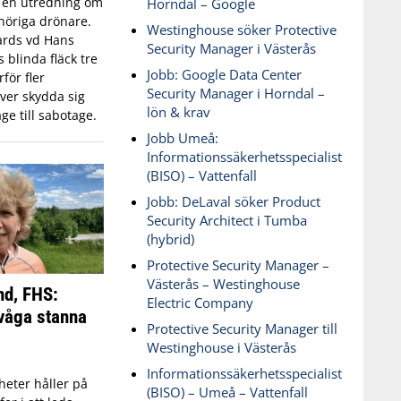
n en utredning om
Horndal – Google
öriga drönare.
Westinghouse söker Protective
ards vd Hans
Security Manager i Västerås
blinda fläck tre
Jobb: Google Data Center
för fler
Security Manager i Horndal –
ver skydda sig
lön & krav
ge till sabotage.
Jobb Umeå:
Informationssäkerhetsspecialist
(BISO) – Vattenfall
Jobb: DeLaval söker Product
Security Architect i Tumba
(hybrid)
Protective Security Manager –
Västerås – Westinghouse
nd, FHS:
Electric Company
våga stanna
Protective Security Manager till
Westinghouse i Västerås
Informationssäkerhetsspecialist
eter håller på
(BISO) – Umeå – Vattenfall