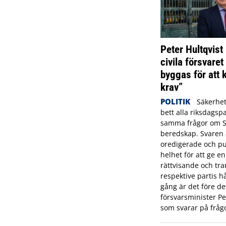
Peter Hultqvist 
civila försvare
byggas för att k
krav”
POLITIK
Säkerhet
bett alla riksdagspa
samma frågor om Sv
beredskap. Svaren 
oredigerade och pub
helhet för att ge en
rättvisande och tra
respektive partis h
gång är det före de
försvarsminister Pet
som svarar på fråg