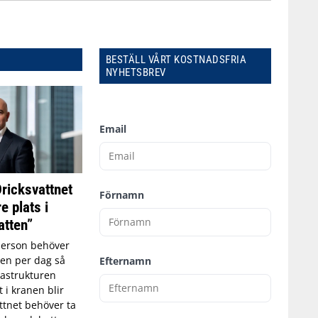
BESTÄLL VÅRT KOSTNADSFRIA
NYHETSBREV
Email
Dricksvattnet
Förnamn
e plats i
tten”
person behöver
tten per dag så
Efternamn
astrukturen
t i kranen blir
ttnet behöver ta