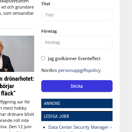
edskapsdebatten
Titel
, vd och grundare
n, som omvandlar
Företag
Jag godkänner Eventeffect
Nordics
personuppgiftspolicy
 drönarhotet:
börjar
Skicka
 fläck”
flygning var för
ANNONS
an mest hobby
har drönare blivit
LEDIGA JOBB
rande roll inte
aina. Den 12 juni
Data Center Security Manager –