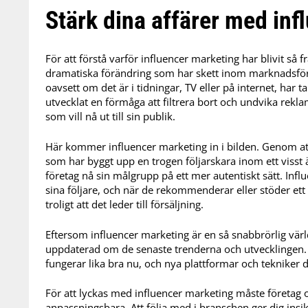
Stärk dina affärer med in
För att förstå varför influencer marketing har blivit så f
dramatiska förändring som har skett inom marknadsföri
oavsett om det är i tidningar, TV eller på internet, har t
utvecklat en förmåga att filtrera bort och undvika rekla
som vill nå ut till sin publik.
Här kommer influencer marketing in i bilden. Genom a
som har byggt upp en trogen följarskara inom ett visst
företag nå sin målgrupp på ett mer autentiskt sätt. Infl
sina följare, och när de rekommenderar eller stöder ett
troligt att det leder till försäljning.
Eftersom influencer marketing är en så snabbrörlig värld 
uppdaterad om de senaste trenderna och utvecklingen. 
fungerar lika bra nu, och nya plattformar och tekniker 
För att lyckas med influencer marketing måste företag 
anpassningsbara. Att följa med i branschen ger dig insi