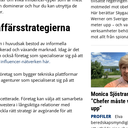
tillsatte regeringe
om dominerar och hur du kan utnyttja de
motmedel mot obeh
r.
Här berättar Skyga
Werner om Sveriges 
ffärsstrategierna
meter upp – och var
verksamheter behö
mot allt från spiona
m i huvudsak bestod av informella
tikerad och växande marknad. Idag är det
 också företag som specialiserar sig på att
m
influencer-nätverken här.
 företag som bygger tekniska plattformar
agenturer som specialiserat sig på att
Monica Sjöstra
cetterade. Företag kan välja att samarbeta
”Chefer måste 
vestera i långsiktiga relationer med
upp”
la rätt strategi är avgörande för att
PROFILER
Elva
beredskapsmyndigh