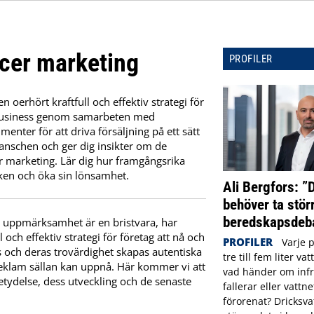
ncer marketing
PROFILER
en oerhört kraftfull och effektiv strategi för
n business genom samarbeten med
nter för att driva försäljning på ett sätt
ranschen och ger dig insikter om de
er marketing. Lär dig hur framgångsrika
rken och öka sin lönsamhet.
Ali Bergfors: ”
behöver ta störr
beredskapsdeba
och uppmärksamhet är en bristvara, har
 och effektiv strategi för företag att nå och
PROFILER
Varje 
 och deras trovärdighet skapas autentiska
tre till fem liter va
eklam sällan kan uppnå. Här kommer vi att
vad händer om infr
etydelse, dess utveckling och de senaste
fallerar eller vattne
förorenat? Dricksva