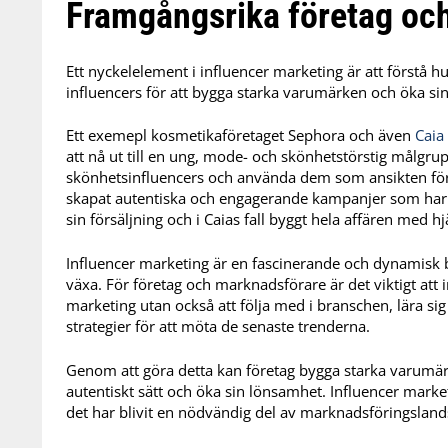
Framgångsrika företag och
Ett nyckelelement i influencer marketing är att förstå h
influencers för att bygga starka varumärken och öka si
Ett exemepl kosmetikaföretaget Sephora och även
Caia
att nå ut till en ung, mode- och skönhetstörstig målg
skönhetsinfluencers och använda dem som ansikten för
skapat autentiska och engagerande kampanjer som har 
sin försäljning och i Caias fall byggt hela affären med 
Influencer marketing är en fascinerande och dynamisk b
växa. För företag och marknadsförare är det viktigt att 
marketing utan också att följa med i branschen, lära si
strategier för att möta de senaste trenderna.
Genom att göra detta kan företag bygga starka varumär
autentiskt sätt och öka sin lönsamhet. Influencer marketi
det har blivit en nödvändig del av marknadsföringslands