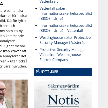
Vattenkraft
SA
Vattenfall söker
are och andra
Informationssäkerhetsspecialist
koster förändrar
(BISO) – Umeå
ld. Därför lyfter
Informationssäkerhetsspecialist
icken och
(BISO) – Umeå – Vattenfall
met som en ny
 den kommande
Westinghouse söker Protective
sanalysen.
Security Manager i Västerås
id Lugnet menar
Protective Security Manager –
dskap kräver att
Västerås – Westinghouse
 analyserar det
Electric Company
ken – utan också
ör våra huvuden.
PÅ NYTT JOBB