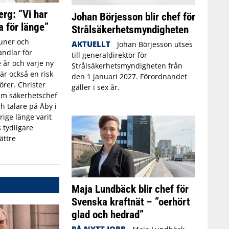
erg: ”Vi har
Johan Börjesson blir chef för
a för länge”
Strålsäkerhetsmyndigheten
ner och
AKTUELLT
Johan Börjesson utses
ndlar för
till generaldirektör för
 år och varje ny
Strålsäkerhetsmyndigheten från
r också en risk
den 1 januari 2027. Förordnandet
törer. Christer
gäller i sex år.
rim säkerhetschef
h talare på Åby i
rige länge varit
 tydligare
ättre
Maja Lundbäck blir chef för
Svenska kraftnät – ”oerhört
glad och hedrad”
PÅ NYTT JOBB