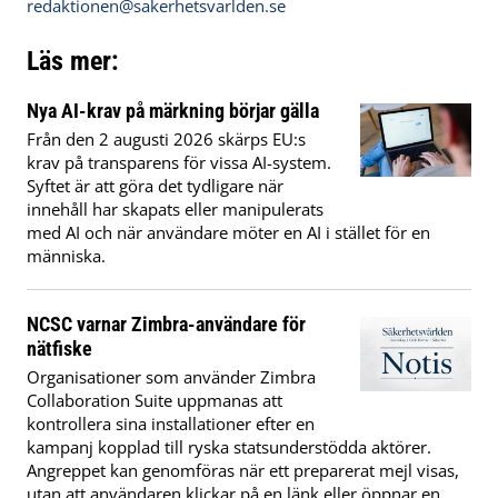
redaktionen@sakerhetsvarlden.se
Läs mer:
Nya AI-krav på märkning börjar gälla
Från den 2 augusti 2026 skärps EU:s
krav på transparens för vissa AI-system.
Syftet är att göra det tydligare när
innehåll har skapats eller manipulerats
med AI och när användare möter en AI i stället för en
människa.
NCSC varnar Zimbra-användare för
nätfiske
Organisationer som använder Zimbra
Collaboration Suite uppmanas att
kontrollera sina installationer efter en
kampanj kopplad till ryska statsunderstödda aktörer.
Angreppet kan genomföras när ett preparerat mejl visas,
utan att användaren klickar på en länk eller öppnar en