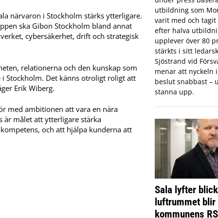
utbildning som Mon
a närvaron i Stockholm stärks ytterligare.
varit med och tagi
uppen ska Gibon Stockholm bland annat
efter halva utbildn
verket, cybersäkerhet, drift och strategisk
upplever över 80 pr
stärkts i sitt ledar
Sjöstrand vid Förs
nheten, relationerna och den kunskap som
menar att nyckeln in
i Stockholm. Det känns otroligt roligt att
beslut snabbast – u
ger Erik Wiberg.
stanna upp.
tör med ambitionen att vara en nära
 är målet att ytterligare stärka
kompetens, och att hjälpa kunderna att
Sala lyfter blic
luftrummet blir
kommunens R