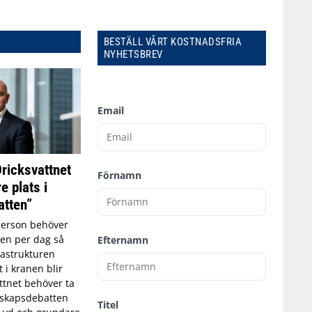
BESTÄLL VÅRT KOSTNADSFRIA
NYHETSBREV
Email
Dricksvattnet
Förnamn
e plats i
tten”
person behöver
tten per dag så
Efternamn
astrukturen
t i kranen blir
ttnet behöver ta
edskapsdebatten
Titel