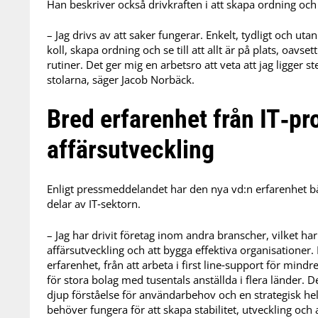
Han beskriver också drivkraften i att skapa ordning oc
– Jag drivs av att saker fungerar. Enkelt, tydligt och utan
koll, skapa ordning och se till att allt är på plats, oavs
rutiner. Det ger mig en arbetsro att veta att jag ligger st
stolarna, säger Jacob Norbäck.
Bred erfarenhet från IT‑pr
affärsutveckling
Enligt pressmeddelandet har den nya vd:n erfarenhet bå
delar av IT‑sektorn.
– Jag har drivit företag inom andra branscher, vilket ha
affärsutveckling och att bygga effektiva organisationer
erfarenhet, från att arbeta i first line‑support för mindr
för stora bolag med tusentals anställda i flera länder.
djup förståelse för användarbehov och en strategisk he
behöver fungera för att skapa stabilitet, utveckling och