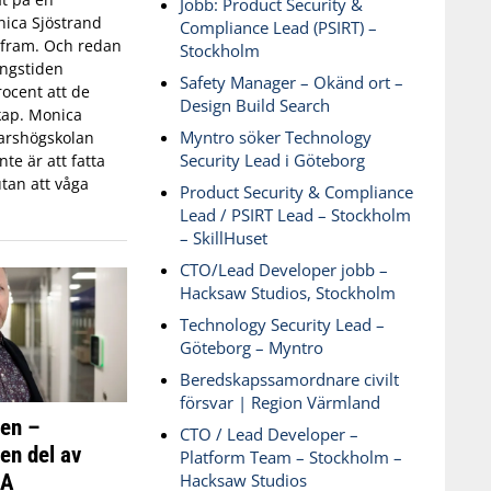
Jobb: Product Security &
ica Sjöstrand
Compliance Lead (PSIRT) –
t fram. Och redan
Stockholm
ingstiden
Safety Manager – Okänd ort –
ocent att de
Design Build Search
skap. Monica
Myntro söker Technology
varshögskolan
Security Lead i Göteborg
te är att fatta
tan att våga
Product Security & Compliance
Lead / PSIRT Lead – Stockholm
– SkillHuset
CTO/Lead Developer jobb –
Hacksaw Studios, Stockholm
Technology Security Lead –
Göteborg – Myntro
Beredskapssamordnare civilt
försvar | Region Värmland
ken –
CTO / Lead Developer –
 en del av
Platform Team – Stockholm –
SA
Hacksaw Studios