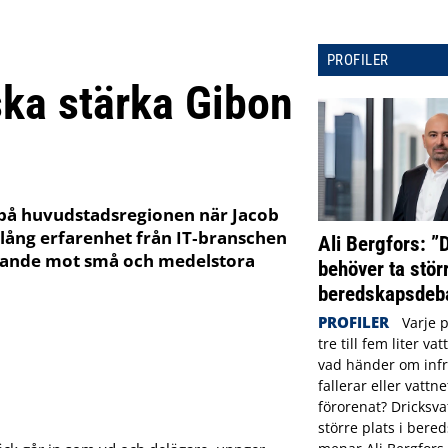
PROFILER
ska stärka Gibon
g på huvudstadsregionen när Jacob
 lång erfarenhet från IT‑branschen
Ali Bergfors: ”
judande mot små och medelstora
behöver ta störr
beredskapsdeba
PROFILER
Varje 
tre till fem liter va
vad händer om infr
fallerar eller vattne
förorenat? Dricksva
större plats i ber