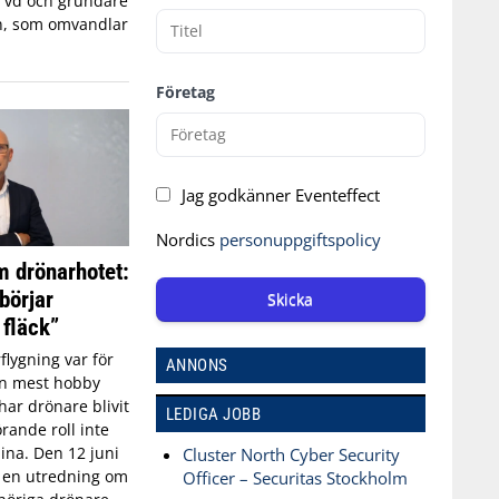
, vd och grundare
n, som omvandlar
Företag
Jag godkänner Eventeffect
Nordics
personuppgiftspolicy
 drönarhotet:
börjar
Skicka
 fläck”
flygning var för
ANNONS
an mest hobby
har drönare blivit
LEDIGA JOBB
rande roll inte
aina. Den 12 juni
Cluster North Cyber Security
n en utredning om
Officer – Securitas Stockholm