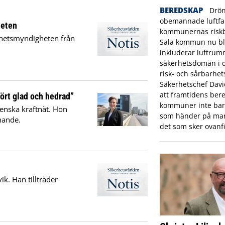
BEREDSKAP
Drön
obemannade luftfar
heten
kommunernas riskbi
erhetsmyndigheten från
Sala kommun nu bl
inkluderar luftrum
säkerhetsdomän i
risk- och sårbarhet
Säkerhetschef Dav
att framtidens bere
hört glad och hedrad”
kommuner inte bara
venska kraftnät. Hon
som händer på mar
dnande.
det som sker ovanf
ik. Han tillträder