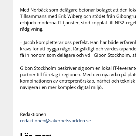
Med Norbäck som delägare betonar bolaget att den lokal
Tillsammans med Erik Wiberg och stödet från Gibongr
erbjuda moderna IT‑tjänster, stöd kopplat till NIS2‑regel
rådgivning.
– Jacob kompletterar oss perfekt. Han har både erfare
krävs för att bygga något långsiktigt och värdeskapande 
få in honom som delägare och vd i Gibon Stockholm, sä
Gibon Stockholm beskriver sig som en lokal IT‑leveran
partner till företag i regionen. Med den nya vd:n på plats
kombinationen av entreprenörskap, närhet och teknisk 
navigera i en mer komplex digital miljö.
Redaktionen
redaktionen@sakerhetsvarlden.se