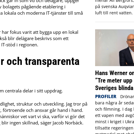
äck går in som vd och delägare, uppger
menar Ali Bergfors
v bolagets pågående etablering i
på svenska Auqvia
 lokala och moderna IT‑tjänster till små
luft till rent vatten.
 har fokus varit att bygga upp en lokal
så blir delägare beskrivs som ett
 IT‑stöd i regionen.
ur och transparenta
Hans Werner om
”Tre meter upp 
Sveriges blinda
m centrala delar i sitt uppdrag.
PROFILER
Drönar
bara några år sed
lighet, struktur och utveckling. Jag tror på
och filmning. I dag 
r, förtroende och ansvar går hand i hand.
ett vapen med avgö
människor vet vart vi ska, varför vi gör det
minst i kriget i Ukr
 blir ingen skillnad, säger Jacob Norbäck.
tillsatte regeringe