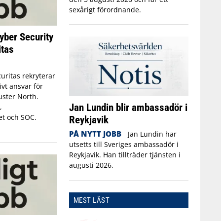
sexårigt förordnande.
yber Security
itas
uritas rekryterar
ivt ansvar för
luster North.
Jan Lundin blir ambassadör i
,
et och SOC.
Reykjavik
PÅ NYTT JOBB
Jan Lundin har
utsetts till Sveriges ambassadör i
Reykjavik. Han tillträder tjänsten i
augusti 2026.
MEST LÄST