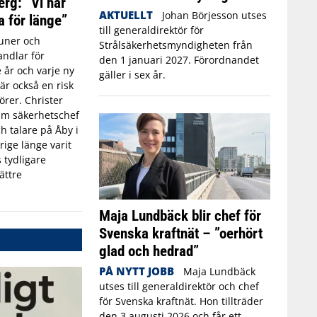
erg: ”Vi har
AKTUELLT
Johan Börjesson utses
a för länge”
till generaldirektör för
ner och
Strålsäkerhetsmyndigheten från
ndlar för
den 1 januari 2027. Förordnandet
 år och varje ny
gäller i sex år.
r också en risk
törer. Christer
rim säkerhetschef
h talare på Åby i
rige länge varit
 tydligare
ättre
Maja Lundbäck blir chef för
Svenska kraftnät – ”oerhört
glad och hedrad”
PÅ NYTT JOBB
Maja Lundbäck
utses till generaldirektör och chef
för Svenska kraftnät. Hon tillträder
den 3 augusti 2026 och får ett