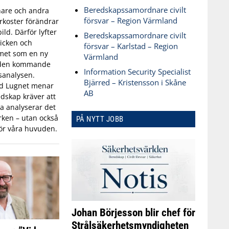
Beredskapssamordnare civilt
are och andra
försvar – Region Värmland
koster förändrar
ld. Därför lyfter
Beredskapssamordnare civilt
icken och
försvar – Karlstad – Region
met som en ny
Värmland
 den kommande
Information Security Specialist
sanalysen.
Bjärred – Kristensson i Skåne
id Lugnet menar
AB
dskap kräver att
 analyserar det
ken – utan också
PÅ NYTT JOBB
ör våra huvuden.
Johan Börjesson blir chef för
Strålsäkerhetsmyndigheten