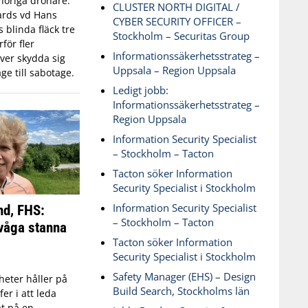
öriga drönare.
CLUSTER NORTH DIGITAL /
ards vd Hans
CYBER SECURITY OFFICER –
blinda fläck tre
Stockholm – Securitas Group
för fler
Informationssäkerhetsstrateg –
ver skydda sig
Uppsala – Region Uppsala
ge till sabotage.
Ledigt jobb:
Informationssäkerhetsstrateg –
Region Uppsala
Information Security Specialist
– Stockholm – Tacton
Tacton söker Information
Security Specialist i Stockholm
Information Security Specialist
nd, FHS:
– Stockholm – Tacton
våga stanna
Tacton söker Information
Security Specialist i Stockholm
Safety Manager (EHS) – Design
eter håller på
Build Search, Stockholms län
fer i att leda
t på en