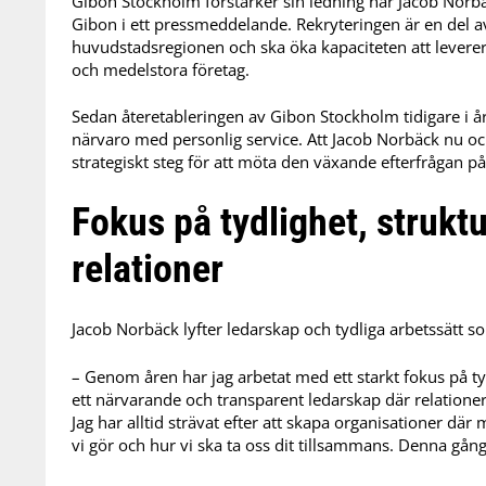
Gibon Stockholm förstärker sin ledning när Jacob Norb
Gibon i ett pressmeddelande. Rekryteringen är en del a
huvudstadsregionen och ska öka kapaciteten att leverera
och medelstora företag.
Sedan återetableringen av Gibon Stockholm tidigare i år
närvaro med personlig service. Att Jacob Norbäck nu ock
strategiskt steg för att möta den växande efterfrågan på
Fokus på tydlighet, strukt
relationer
Jacob Norbäck lyfter ledarskap och tydliga arbetssätt so
– Genom åren har jag arbetat med ett starkt fokus på tyd
ett närvarande och transparent ledarskap där relatione
Jag har alltid strävat efter att skapa organisationer där 
vi gör och hur vi ska ta oss dit tillsammans. Denna gång