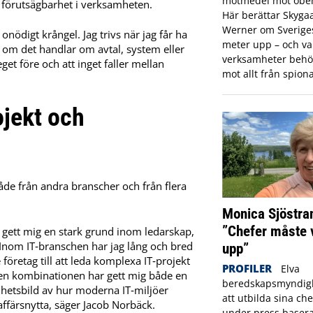
motmedel mot obeh
h förutsägbarhet i verksamheten.
Här berättar Skyga
Werner om Sveriges 
 onödigt krångel. Jag trivs när jag får ha
meter upp – och var
ett om det handlar om avtal, system eller
verksamheter behö
eget före och att inget faller mellan
mot allt från spiona
ojekt och
de från andra branscher och från flera
Monica Sjöstra
”Chefer måste 
r gett mig en stark grund inom ledarskap,
. Inom IT‑branschen har jag lång och bred
upp”
e företag till att leda komplexa IT‑projekt
PROFILER
Elva
 Den kombinationen har gett mig både en
beredskapsmyndigh
lhetsbild av hur moderna IT‑miljöer
att utbilda sina che
 affärsnytta, säger Jacob Norbäck.
under press basera