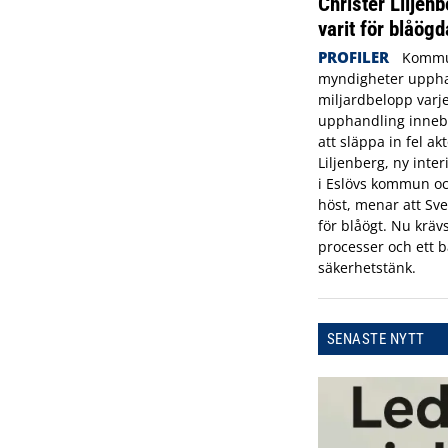
Christer Liljenb
varit för blåögd
PROFILER
Kommu
myndigheter uppha
miljardbelopp varje
upphandling innebä
att släppa in fel ak
Liljenberg, ny inte
i Eslövs kommun oc
höst, menar att Sve
för blåögt. Nu krävs
processer och ett b
säkerhetstänk.
SENASTE NYTT