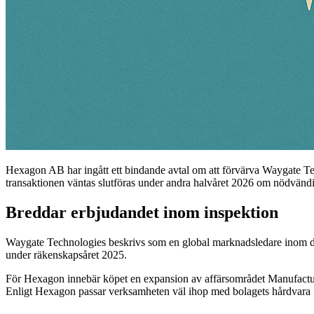
Hexagon AB har ingått ett bindande avtal om att förvärva Waygate Tec
transaktionen väntas slutföras under andra halvåret 2026 om nödvänd
Breddar erbjudandet inom inspektion
Waygate Technologies beskrivs som en global marknadsledare inom dato
under räkenskapsåret 2025.
För Hexagon innebär köpet en expansion av affärsområdet Manufacturin
Enligt Hexagon passar verksamheten väl ihop med bolagets hårdvara fö