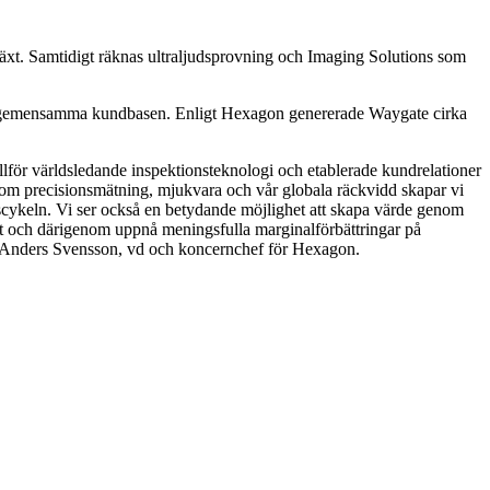
lväxt. Samtidigt räknas ultraljudsprovning och Imaging Solutions som
l den gemensamma kundbasen. Enligt Hexagon genererade Waygate cirka
lför världsledande inspektionsteknologi och etablerade kundrelationer
m precisionsmätning, mjukvara och vår globala räckvidd skapar vi
livscykeln. Vi ser också en betydande möjlighet att skapa värde genom
et och därigenom uppnå meningsfulla marginalförbättringar på
er Anders Svensson, vd och koncernchef för Hexagon.