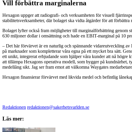
Vill förbättra marginalerna
Hexagon uppger att radiografi- och verksamheten för visuell fjärrinsp
stabilitetsverksamheter, där bolaget ska vidta åtgärder för att förbättra 
Bolaget lyfter också fram möjligheter till marginalförbättring genom
630 miljoner dollar i omsättning och hade en EBIT-marginal på 10 pr
– Det här förvärvet är en naturlig och spännande vidareutveckling av
på marknader som kompletterar våra egna på ett mycket bra sätt. G
ett unikt, integrerat erbjudande som hjälper våra kunder att nå högre k
att tillämpa Hexagons operativa modell, som bygger på kundnärhet, ty
medellång sikt. Jag ser fram emot att välkomna Waygates medarbetare
Hexagon finansierar förvärvet med likvida medel och befintlig lånekap
Redaktionen
redaktionen@sakerhetsvarlden.se
Läs mer: