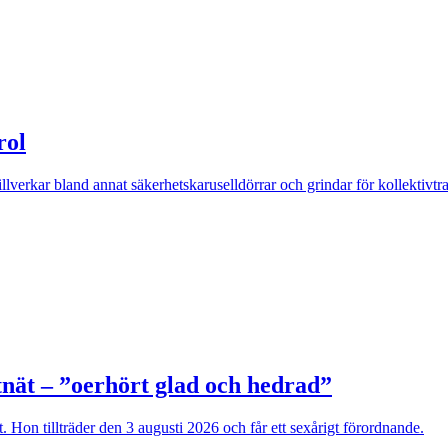
rol
erkar bland annat säkerhetskaruselldörrar och grindar för kollektivtrafi
nät – ”oerhört glad och hedrad”
. Hon tillträder den 3 augusti 2026 och får ett sexårigt förordnande.