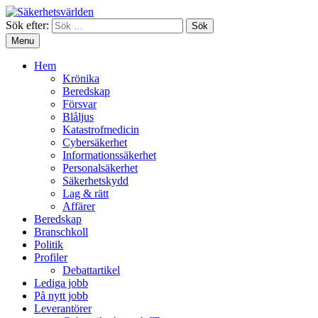
Sök efter:
Menu
Hem
Krönika
Beredskap
Försvar
Blåljus
Katastrofmedicin
Cybersäkerhet
Informationssäkerhet
Personalsäkerhet
Säkerhetskydd
Lag & rätt
Affärer
Beredskap
Branschkoll
Politik
Profiler
Debattartikel
Lediga jobb
På nytt jobb
Leverantörer