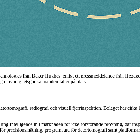
hnologies från Baker Hughes, enligt ett pressmeddelande från Hexagon. 
iga myndighetsgodkännanden faller på plats.
rtomografi, radiografi och visuell fjärrinspektion. Bolaget har cirka 1
g Intelligence in i marknaden för icke-förstörande provning, där insp
r precisionsmätning, programvara för datortomografi samt plattformar 