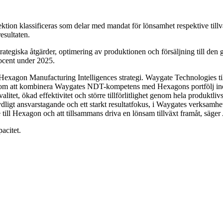
ektion klassificeras som delar med mandat för lönsamhet respektive til
resultaten.
 strategiska åtgärder, optimering av produktionen och försäljning til
ocent under 2025.
 Hexagon Manufacturing Intelligences strategi. Waygate Technologies til
enom att kombinera Waygates NDT-kompetens med Hexagons portfölj ino
valitet, ökad effektivitet och större tillförlitlighet genom hela produkt
dligt ansvarstagande och ett starkt resultatfokus, i Waygates verksamh
 till Hexagon och att tillsammans driva en lönsam tillväxt framåt, säg
acitet.