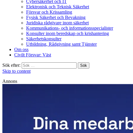
Cybersäkerhet och IT
Elektronisk och Teknisk Säkerhet
Försvar och Krissamling
Fysisk Säkerhet och Bevakning
Juridiska rådgivare inom säkerhet
Kommunikations- och informationsspecialister
Konsulter inom beredskap och krishantering
Säkerhetskonsulter
Utbildning, Rådgivning samt Tjänster
Om oss
Civilt Försvar: Väst
Sök efter:
Skip to content
Annons