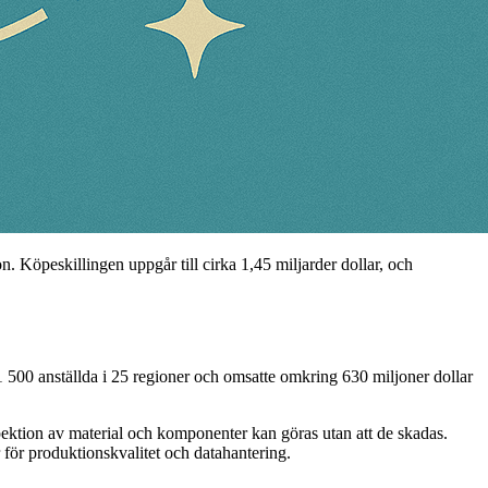
Köpeskillingen uppgår till cirka 1,45 miljarder dollar, och
 500 anställda i 25 regioner och omsatte omkring 630 miljoner dollar
ektion av material och komponenter kan göras utan att de skadas.
för produktionskvalitet och datahantering.