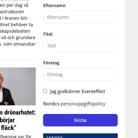
tten per dag så
Efternamn
astrukturen
t i kranen blir
ttnet behöver ta
edskapsdebatten
Titel
, vd och grundare
n, som omvandlar
Företag
Jag godkänner Eventeffect
Nordics
personuppgiftspolicy
 drönarhotet:
börjar
Skicka
 fläck”
flygning var för