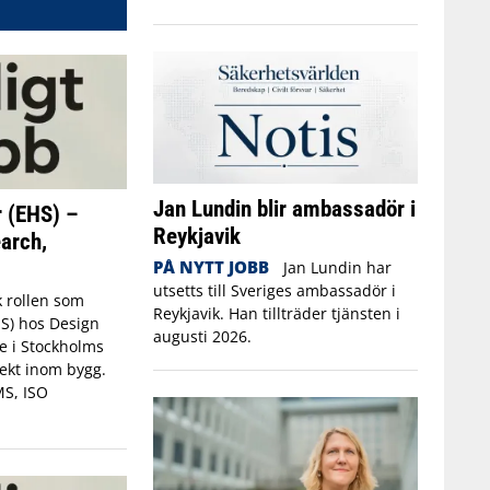
Jan Lundin blir ambassadör i
 (EHS) –
Reykjavik
arch,
PÅ NYTT JOBB
Jan Lundin har
utsetts till Sveriges ambassadör i
k rollen som
Reykjavik. Han tillträder tjänsten i
S) hos Design
augusti 2026.
e i Stockholms
jekt inom bygg.
MS, ISO