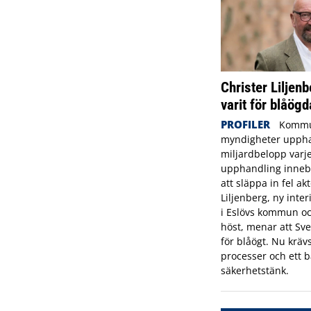
Christer Liljenb
varit för blåögd
PROFILER
Kommu
myndigheter uppha
miljardbelopp varje
upphandling innebä
att släppa in fel ak
Liljenberg, ny inte
i Eslövs kommun oc
höst, menar att Sve
för blåögt. Nu krävs
processer och ett b
säkerhetstänk.