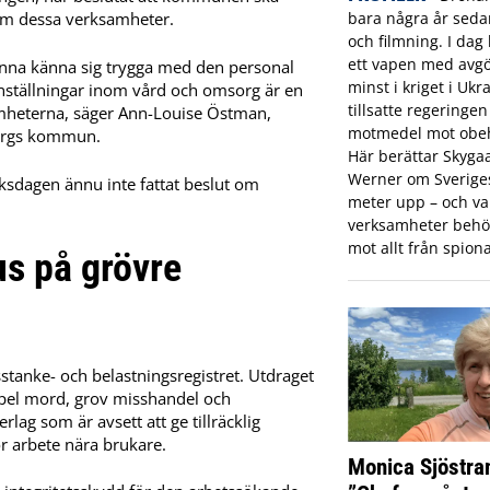
bara några år sed
om dessa verksamheter.
och filmning. I dag 
ett vapen med avgö
unna känna sig trygga med den personal
minst i kriget i Ukr
anställningar inom vård och omsorg är en
tillsatte regeringe
samheterna, säger Ann-Louise Östman,
motmedel mot obeh
nbergs kommun.
Här berättar Skyga
Werner om Sveriges 
riksdagen ännu inte fattat beslut om
meter upp – och var
verksamheter behö
mot allt från spiona
s på grövre
stanke- och belastningsregistret. Utdraget
mpel mord, grov misshandel och
lag som är avsett att ge tillräcklig
r arbete nära brukare.
Monica Sjöstra