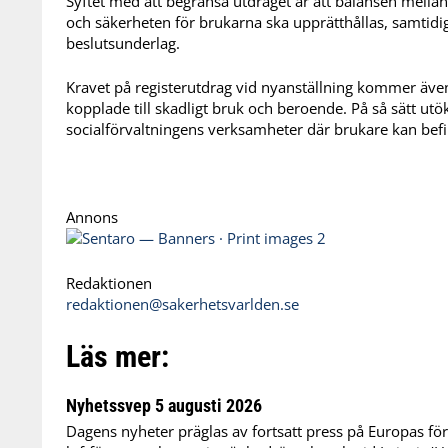
Syftet med att begränsa utdraget är att balansen mella
och säkerheten för brukarna ska upprätthållas, samtidig
beslutsunderlag.
Kravet på registerutdrag vid nyanställning kommer äve
kopplade till skadligt bruk och beroende. På så sätt utöka
socialförvaltningens verksamheter där brukare kan befinn
Annons
Redaktionen
redaktionen@sakerhetsvarlden.se
Läs mer:
Nyhetssvep 5 augusti 2026
Dagens nyheter präglas av fortsatt press på Europas f