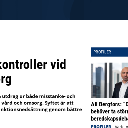
PROFILER
ontroller vid
org
 utdrag ur både misstanke- och
 vård och omsorg. Syftet är att
Ali Bergfors: ”
funktionsnedsättning genom bättre
behöver ta störr
beredskapsdeba
PROFILER
Varje 