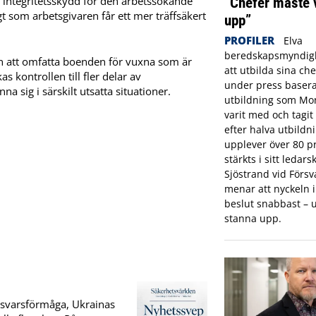
”Chefer måste 
n integritetsskydd för den arbetssökande
t som arbetsgivaren får ett mer träffsäkert
upp”
PROFILER
Elva
beredskapsmyndigh
n att omfatta boenden för vuxna som är
att utbilda sina che
s kontrollen till fler delar av
under press basera
a sig i särskilt utsatta situationer.
utbildning som Mon
varit med och tagi
efter halva utbildn
upplever över 80 pr
stärkts i sitt ledar
Sjöstrand vid Förs
menar att nyckeln in
beslut snabbast – u
stanna upp.
örsvarsförmåga, Ukrainas