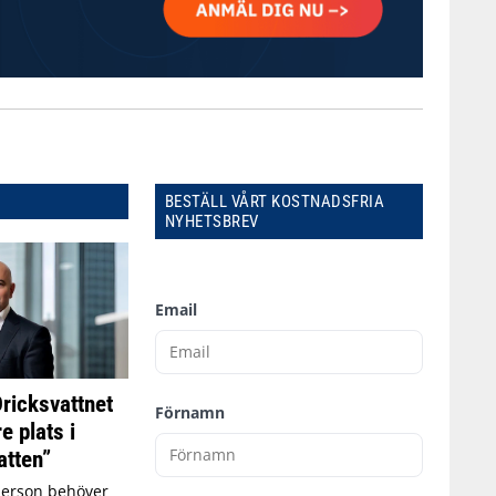
BESTÄLL VÅRT KOSTNADSFRIA
NYHETSBREV
Email
Dricksvattnet
Förnamn
e plats i
tten”
person behöver