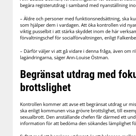
begära registerutdrag i samband med nyanställning in
– Äldre och personer med funktionsnedsättning, ska k
som hjälper dem i vardagen. Att öka kontrollen vid ny
viktig pusselbit i att stärka skyddet inom de här verk
förvaltningschef för socialförvaltningen, enligt Falke
– Därför väljer vi att gå vidare i denna fråga, även om 
lagändringarna, säger Ann-Louise Östman.
Begränsat utdrag med foku
brottslighet
Kontrollen kommer att avse ett begränsat utdrag ur mis
ska enligt kommunen visa grövre brottslighet, till exe
sexualbrott. Den anställande chefen får därmed ett under
information för att bedöma den sökandes lämplighet fö