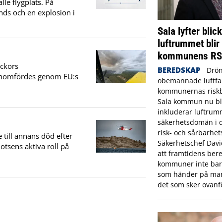
le flygplats. På
ds och en explosion i
Sala lyfter blic
luftrummet blir
kommunens R
eckors
BEREDSKAP
Drön
genomfördes genom EU:s
obemannade luftfar
kommunernas riskbi
Sala kommun nu bl
inkluderar luftrum
säkerhetsdomän i
risk- och sårbarhet
e till annans död efter
Säkerhetschef Dav
otsens aktiva roll på
att framtidens bere
kommuner inte bara
som händer på mar
det som sker ovanf