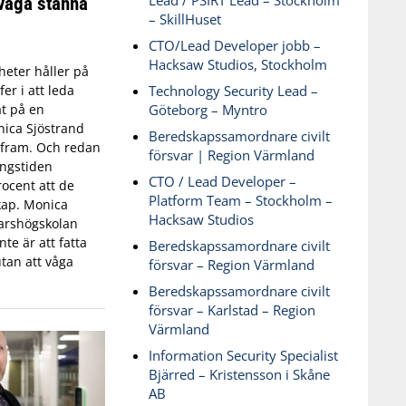
Lead / PSIRT Lead – Stockholm
våga stanna
– SkillHuset
CTO/Lead Developer jobb –
Hacksaw Studios, Stockholm
eter håller på
Technology Security Lead –
fer i att leda
Göteborg – Myntro
t på en
ica Sjöstrand
Beredskapssamordnare civilt
t fram. Och redan
försvar | Region Värmland
ingstiden
CTO / Lead Developer –
ocent att de
Platform Team – Stockholm –
skap. Monica
Hacksaw Studios
varshögskolan
te är att fatta
Beredskapssamordnare civilt
tan att våga
försvar – Region Värmland
Beredskapssamordnare civilt
försvar – Karlstad – Region
Värmland
Information Security Specialist
Bjärred – Kristensson i Skåne
AB