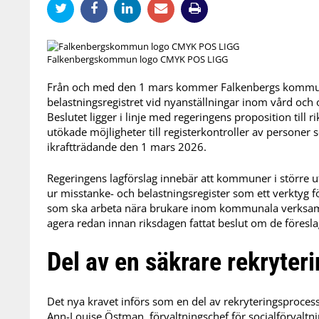
Falkenbergskommun logo CMYK POS LIGG
Från och med den 1 mars kommer Falkenbergs kommun 
belastningsregistret vid nyanställningar inom vård oc
Beslutet ligger i linje med regeringens proposition till
utökade möjligheter till registerkontroller av personer
ikraftträdande den 1 mars 2026.
Regeringens lagförslag innebär att kommuner i större 
ur misstanke- och belastningsregister som ett verktyg 
som ska arbeta nära brukare inom kommunala verksam
agera redan innan riksdagen fattat beslut om de föresl
Del av en säkrare rekryter
Det nya kravet införs som en del av rekryteringsproce
Ann-Louise Östman, förvaltningschef för socialförvalt