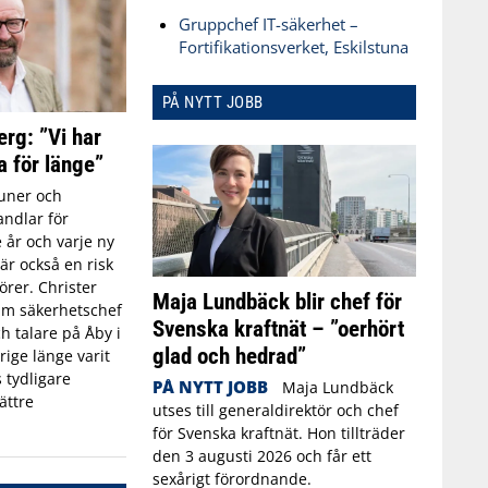
Gruppchef IT-säkerhet –
Fortifikationsverket, Eskilstuna
PÅ NYTT JOBB
erg: ”Vi har
a för länge”
ner och
ndlar för
 år och varje ny
r också en risk
törer. Christer
Maja Lundbäck blir chef för
rim säkerhetschef
Svenska kraftnät – ”oerhört
h talare på Åby i
glad och hedrad”
rige länge varit
 tydligare
PÅ NYTT JOBB
Maja Lundbäck
ättre
utses till generaldirektör och chef
för Svenska kraftnät. Hon tillträder
den 3 augusti 2026 och får ett
sexårigt förordnande.