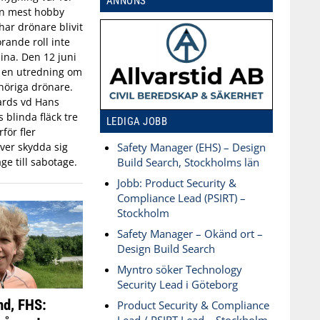
ANNONS
an mest hobby
har drönare blivit
rande roll inte
aina. Den 12 juni
n en utredning om
öriga drönare.
ards vd Hans
blinda fläck tre
LEDIGA JOBB
för fler
ver skydda sig
Safety Manager (EHS) – Design
ge till sabotage.
Build Search, Stockholms län
Jobb: Product Security &
Compliance Lead (PSIRT) –
Stockholm
Safety Manager – Okänd ort –
Design Build Search
Myntro söker Technology
Security Lead i Göteborg
nd, FHS:
Product Security & Compliance