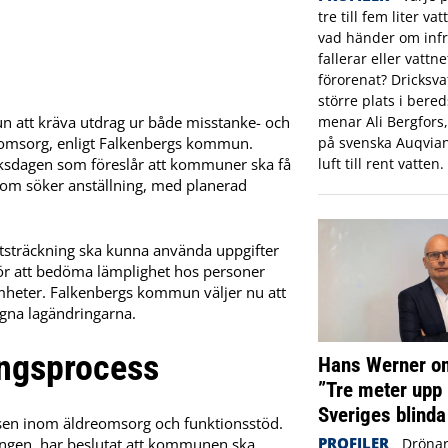
tre till fem liter va
vad händer om infr
fallerar eller vattne
förorenat? Dricksva
större plats i ber
att kräva utdrag ur både misstanke- och
menar Ali Bergfors
h omsorg, enligt Falkenbergs kommun.
på svenska Auqvia
 riksdagen som föreslår att kommuner ska få
luft till rent vatten.
 som söker anställning, med planerad
utsträckning ska kunna använda uppgifter
för att bedöma lämplighet hos personer
heter. Falkenbergs kommun väljer nu att
agna lagändringarna.
ingsprocess
Hans Werner om
”Tre meter upp 
Sveriges blinda
ssen inom äldreomsorg och funktionsstöd.
PROFILER
Drönar
ningen, har beslutat att kommunen ska