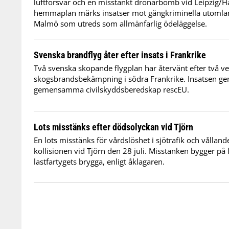
luftförsvar och en misstänkt drönarbomb vid Leipzig/Hal
hemmaplan märks insatser mot gängkriminella utomlan
Malmö som utreds som allmänfarlig ödeläggelse.
Svenska brandflyg åter efter insats i Frankrike
Två svenska skopande flygplan har återvänt efter två v
skogsbrandsbekämpning i södra Frankrike. Insatsen 
gemensamma civilskyddsberedskap rescEU.
Lots misstänks efter dödsolyckan vid Tjörn
En lots misstänks för vårdslöshet i sjötrafik och vålland
kollisionen vid Tjörn den 28 juli. Misstanken bygger på l
lastfartygets brygga, enligt åklagaren.