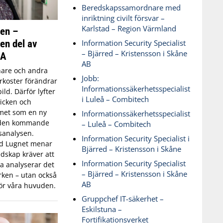
Beredskapssamordnare med
inriktning civilt försvar –
Karlstad – Region Värmland
ken –
 en del av
Information Security Specialist
– Bjärred – Kristensson i Skåne
SA
AB
are och andra
Jobb:
koster förändrar
Informationssäkerhetsspecialist
ld. Därför lyfter
i Luleå – Combitech
icken och
met som en ny
Informationssäkerhetsspecialist
 den kommande
– Luleå – Combitech
sanalysen.
Information Security Specialist i
id Lugnet menar
Bjärred – Kristensson i Skåne
dskap kräver att
Information Security Specialist
 analyserar det
– Bjärred – Kristensson i Skåne
ken – utan också
AB
ör våra huvuden.
Gruppchef IT-säkerhet –
Eskilstuna –
Fortifikationsverket