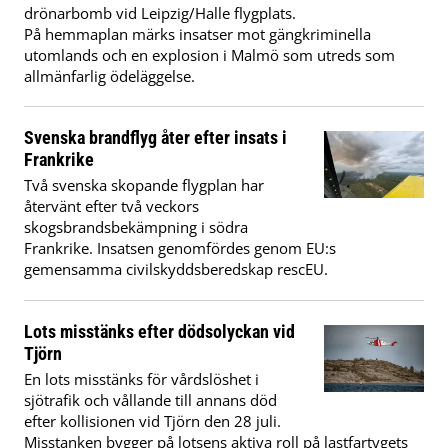
drönarbomb vid Leipzig/Halle flygplats.
På hemmaplan märks insatser mot gängkriminella
utomlands och en explosion i Malmö som utreds som
allmänfarlig ödeläggelse.
Svenska brandflyg åter efter insats i
Frankrike
Två svenska skopande flygplan har
återvänt efter två veckors
skogsbrandsbekämpning i södra
Frankrike. Insatsen genomfördes genom EU:s
gemensamma civilskyddsberedskap rescEU.
Lots misstänks efter dödsolyckan vid
Tjörn
En lots misstänks för vårdslöshet i
sjötrafik och vållande till annans död
efter kollisionen vid Tjörn den 28 juli.
Misstanken bygger på lotsens aktiva roll på lastfartygets