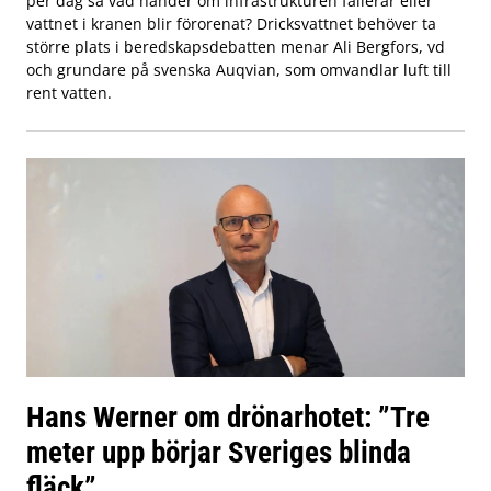
per dag så vad händer om infrastrukturen fallerar eller
vattnet i kranen blir förorenat? Dricksvattnet behöver ta
större plats i beredskapsdebatten menar Ali Bergfors, vd
och grundare på svenska Auqvian, som omvandlar luft till
rent vatten.
Hans Werner om drönarhotet: ”Tre
meter upp börjar Sveriges blinda
fläck”