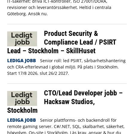
IT‑säkerhet: driva ICT‑kontroller, ISO 27001/DORA,
revisioner och leverantörssäkerhet. Heltid i centrala
Göteborg. Ansök nu.
Product Security &
Compliance Lead / PSIRT
Lead – Stockholm – SkillHuset
LEDIGA JOBB
Senior roll: led PSIRT, sårbarhetshantering
och CRA-efterlevnad i global miljö. På plats i Stockholm.
Start 17/8 2026, slut 26/2 2027.
CTO/Lead Developer jobb –
Hacksaw Studios,
Stockholm
LEDIGA JOBB
Senior plattforms- och backendroll för
remote gaming server. C#/.NET, SQL, skalbarhet, säkerhet,
högvolym. On-site i Stockholm. Läs krav, ansvar & hur du