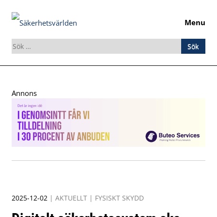
Menu
Sök
efter:
Skip
to
Annons
content
2025-12-02
|
AKTUELLT
|
FYSISKT SKYDD