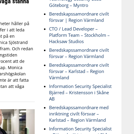
våga stanna
Göteborg – Myntro
Beredskapssamordnare civilt
försvar | Region Värmland
eter håller på
CTO / Lead Developer –
fer i att leda
Platform Team – Stockholm –
t på en
Hacksaw Studios
ica Sjöstrand
t fram. Och redan
Beredskapssamordnare civilt
ingstiden
försvar – Region Värmland
ocent att de
Beredskapssamordnare civilt
skap. Monica
försvar – Karlstad – Region
varshögskolan
Värmland
te är att fatta
Information Security Specialist
tan att våga
Bjärred – Kristensson i Skåne
AB
Beredskapssamordnare med
inriktning civilt försvar –
Karlstad – Region Värmland
Information Security Specialist