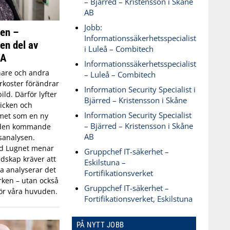
– Bjärred – Kristensson i Skåne
AB
Jobb:
ken –
Informationssäkerhetsspecialist
 en del av
i Luleå – Combitech
SA
Informationssäkerhetsspecialist
are och andra
– Luleå – Combitech
koster förändrar
Information Security Specialist i
ld. Därför lyfter
Bjärred – Kristensson i Skåne
icken och
Information Security Specialist
met som en ny
– Bjärred – Kristensson i Skåne
 den kommande
AB
sanalysen.
id Lugnet menar
Gruppchef IT-säkerhet –
dskap kräver att
Eskilstuna –
 analyserar det
Fortifikationsverket
ken – utan också
Gruppchef IT-säkerhet –
ör våra huvuden.
Fortifikationsverket, Eskilstuna
PÅ NYTT JOBB