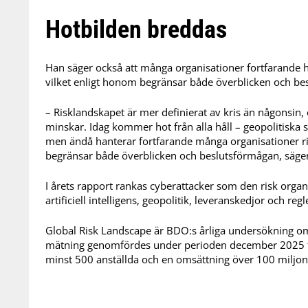
Hotbilden breddas
Han säger också att många organisationer fortfarande ha
vilket enligt honom begränsar både överblicken och be
– Risklandskapet är mer definierat av kris än någonsin, 
minskar. Idag kommer hot från alla håll – geopolitiska s
men ändå hanterar fortfarande många organisationer risk
begränsar både överblicken och beslutsförmågan, säger
I årets rapport rankas cyberattacker som den risk organ
artificiell intelligens, geopolitik, leveranskedjor och regl
Global Risk Landscape är BDO:s årliga undersökning om s
mätning genomfördes under perioden december 2025 ti
minst 500 anställda och en omsättning över 100 miljone