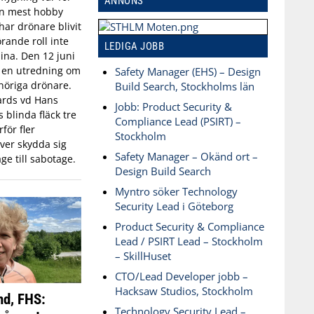
ANNONS
an mest hobby
har drönare blivit
rande roll inte
LEDIGA JOBB
aina. Den 12 juni
n en utredning om
Safety Manager (EHS) – Design
öriga drönare.
Build Search, Stockholms län
ards vd Hans
Jobb: Product Security &
blinda fläck tre
Compliance Lead (PSIRT) –
för fler
Stockholm
ver skydda sig
Safety Manager – Okänd ort –
ge till sabotage.
Design Build Search
Myntro söker Technology
Security Lead i Göteborg
Product Security & Compliance
Lead / PSIRT Lead – Stockholm
– SkillHuset
CTO/Lead Developer jobb –
Hacksaw Studios, Stockholm
nd, FHS:
Technology Security Lead –