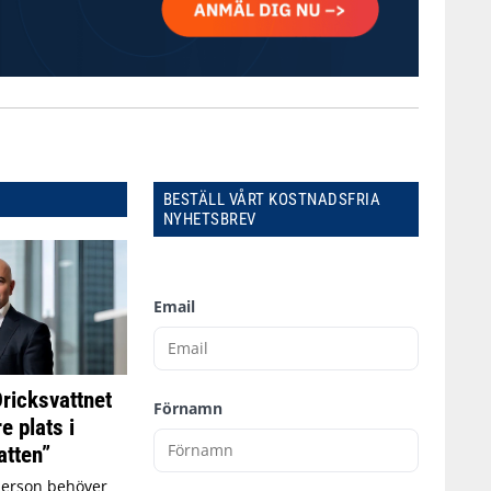
BESTÄLL VÅRT KOSTNADSFRIA
NYHETSBREV
Email
Dricksvattnet
Förnamn
e plats i
tten”
person behöver