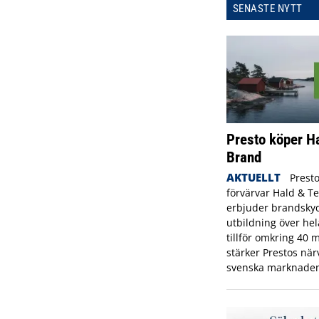
SENASTE NYTT
Presto köper H
Brand
AKTUELLT
Prest
förvärvar Hald & T
erbjuder brandskyd
utbildning över hel
tillför omkring 40
stärker Prestos nä
svenska marknaden