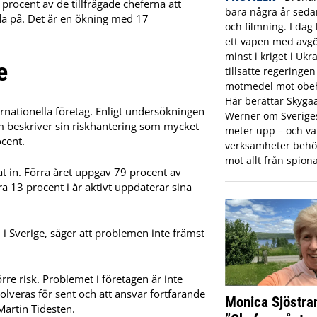
rocent av de tillfrågade cheferna att
bara några år sed
da på. Det är en ökning med 17
och filmning. I dag 
ett vapen med avgö
minst i kriget i Ukr
e
tillsatte regeringe
motmedel mot obeh
Här berättar Skyga
rnationella företag. Enligt undersökningen
Werner om Sveriges 
om beskriver sin riskhantering som mycket
meter upp – och var
ocent.
verksamheter behö
mot allt från spiona
t in. Förra året uppgav 79 procent av
a 13 procent i år aktivt uppdaterar sina
i Sverige, säger att problemen inte främst
rre risk. Problemet i företagen är inte
lveras för sent och att ansvar fortfarande
Monica Sjöstra
Martin Tidesten.