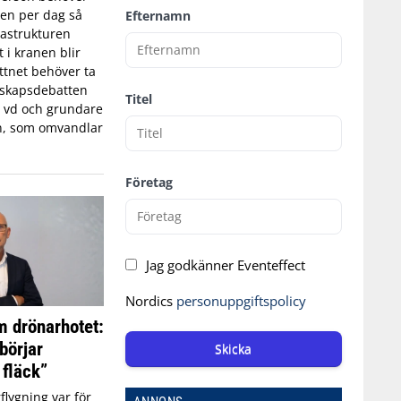
tten per dag så
Efternamn
astrukturen
t i kranen blir
ttnet behöver ta
edskapsdebatten
Titel
, vd och grundare
n, som omvandlar
Företag
Jag godkänner Eventeffect
Nordics
personuppgiftspolicy
 drönarhotet:
börjar
Skicka
 fläck”
flygning var för