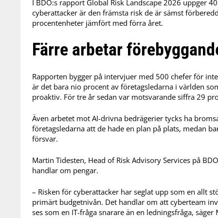
I BDO:s rapport Global Risk Landscape 2026 uppger 40 p
cyberattacker är den främsta risk de är sämst förbered
procentenheter jämfört med förra året.
Färre arbetar förebyggand
Rapporten bygger på intervjuer med 500 chefer för inte
är det bara nio procent av företagsledarna i världen s
proaktiv. För tre år sedan var motsvarande siffra 29 pr
Även arbetet mot AI-drivna bedrägerier tycks ha bromsa
företagsledarna att de hade en plan på plats, medan bar
försvar.
Martin Tidesten, Head of Risk Advisory Services på BDO 
handlar om pengar.
– Risken för cyberattacker har seglat upp som en allt stö
primärt budgetnivån. Det handlar om att cyberteam invo
ses som en IT-fråga snarare än en ledningsfråga, säger 