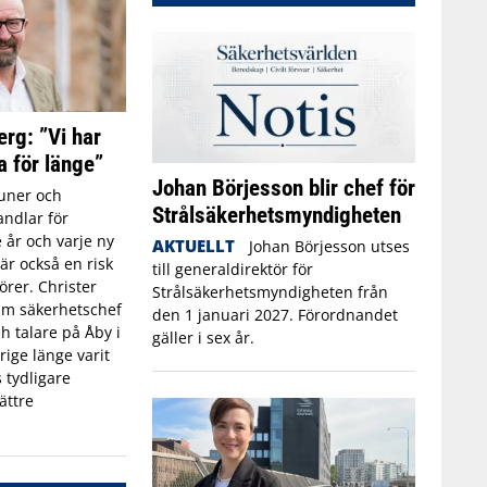
erg: ”Vi har
a för länge”
Johan Börjesson blir chef för
ner och
Strålsäkerhetsmyndigheten
ndlar för
 år och varje ny
AKTUELLT
Johan Börjesson utses
r också en risk
till generaldirektör för
törer. Christer
Strålsäkerhetsmyndigheten från
rim säkerhetschef
den 1 januari 2027. Förordnandet
h talare på Åby i
gäller i sex år.
rige länge varit
 tydligare
ättre