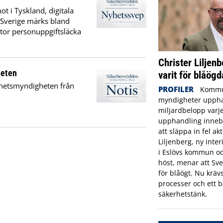
t i Tyskland, digitala
I Sverige märks bland
stor personuppgiftsläcka
Christer Liljenb
heten
varit för blåögd
erhetsmyndigheten från
PROFILER
Kommu
myndigheter uppha
miljardbelopp varje
upphandling innebä
att släppa in fel ak
Liljenberg, ny inte
i Eslövs kommun oc
höst, menar att Sve
för blåögt. Nu krävs
processer och ett b
säkerhetstänk.