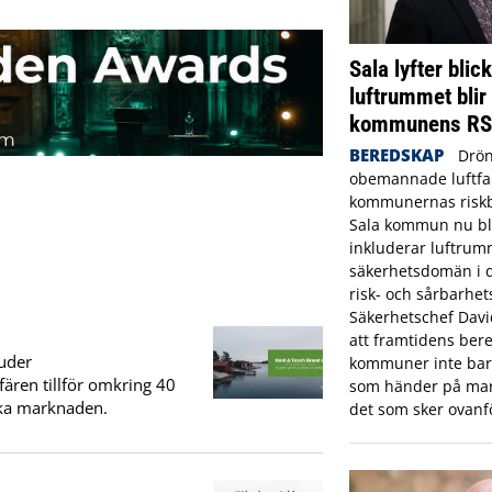
Sala lyfter blic
luftrummet blir
kommunens R
BEREDSKAP
Drön
obemannade luftfar
kommunernas riskbi
Sala kommun nu bl
inkluderar luftrum
säkerhetsdomän i
risk- och sårbarhet
Säkerhetschef Dav
att framtidens bere
uder
kommuner inte bara
fären tillför omkring 40
som händer på mar
ska marknaden.
det som sker ovanf