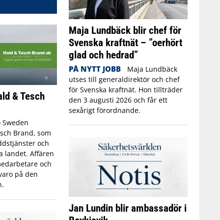
Maja Lundbäck blir chef för
Svenska kraftnät – ”oerhört
glad och hedrad”
PÅ NYTT JOBB
Maja Lundbäck
utses till generaldirektör och chef
för Svenska kraftnät. Hon tillträder
ald & Tesch
den 3 augusti 2026 och får ett
sexårigt förordnande.
o Sweden
esch Brand, som
dstjänster och
a landet. Affären
 medarbetare och
rvaro på den
.
Jan Lundin blir ambassadör i