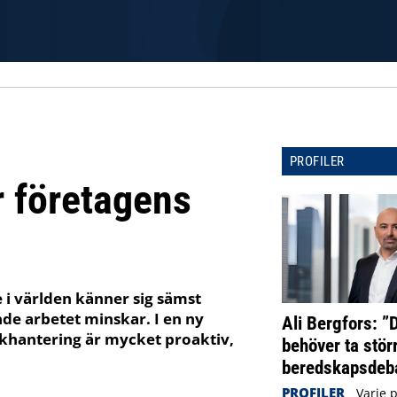
PROFILER
r företagens
 i världen känner sig sämst
de arbetet minskar. I en ny
Ali Bergfors: ”
skhantering är mycket proaktiv,
behöver ta störr
beredskapsdeba
PROFILER
Varje 