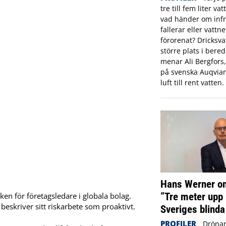
tre till fem liter va
vad händer om infr
fallerar eller vattne
förorenat? Dricksva
större plats i ber
menar Ali Bergfors
på svenska Auqvia
luft till rent vatten.
Hans Werner om
”Tre meter upp 
en för företagsledare i globala bolag.
 beskriver sitt riskarbete som proaktivt.
Sveriges blinda
PROFILER
Drönar