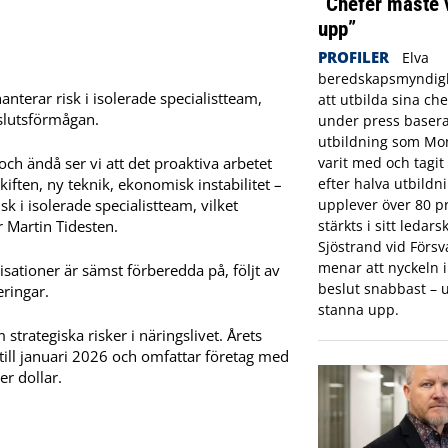
”Chefer måste 
upp”
PROFILER
Elva
beredskapsmyndigh
nterar risk i isolerade specialistteam,
att utbilda sina che
slutsförmågan.
under press basera
utbildning som Mon
och ändå ser vi att det proaktiva arbetet
varit med och tagi
kiften, ny teknik, ekonomisk instabilitet –
efter halva utbildn
 i isolerade specialistteam, vilket
upplever över 80 pr
 Martin Tidesten.
stärkts i sitt ledar
Sjöstrand vid Förs
menar att nyckeln in
isationer är sämst förberedda på, följt av
beslut snabbast – u
eringar.
stanna upp.
trategiska risker i näringslivet. Årets
ll januari 2026 och omfattar företag med
r dollar.